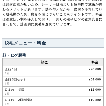
は照射面積が広いため、レーザー脱毛よりも短時間で施術が終
わるメリットがあります。熱を与えながら、皮膚を冷却してい
中国・四国
く脱毛機のため、痛みを感じづらいこともポイントです。料金
は都度払い制を導入しており、口周りの毛やヒゲの密集具合に
鳥取県
島根県
岡山県
広島県
合わせて、計画的に脱毛を進めていけます。
山口県
徳島県
香川県
愛媛県
脱毛メニュー・料金
高知県
顔・ヒゲ脱毛
九州・沖縄
部位
料金
福岡県
佐賀県
長崎県
熊本県
全顔 1回
¥20,000
1回
大分県
宮崎県
鹿児島県
沖縄県
全顔 3回セット
¥54,000
3回
口まわり 初回
¥12,000
1回
口まわり 2回目以降
¥10,800
1回