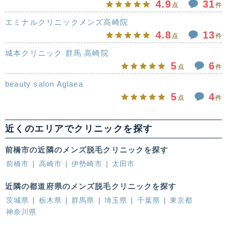
4.9
31
点
件
エミナルクリニックメンズ高崎院
4.8
13
点
件
城本クリニック 群馬 高崎院
5
6
点
件
beauty salon Aglaea
5
4
点
件
近くのエリアでクリニックを探す
前橋市の近隣のメンズ脱毛クリニックを探す
前橋市
高崎市
伊勢崎市
太田市
近隣の都道府県のメンズ脱毛クリニックを探す
茨城県
栃木県
群馬県
埼玉県
千葉県
東京都
神奈川県