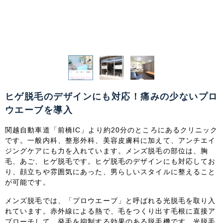
関東
茨城県
栃木県
群馬県
埼玉県
千葉県
東京都
神奈川県
中部
ヒゲ脱毛のデザインにも対応！痛みの少ないプロ
新潟県
富山県
石川県
福井県
ウエーブを導入
山梨県
長野県
岐阜県
静岡県
関越自動車道「
前橋IC」より約20分のところにあるクリニック
です。一般内科、整形外科、美容皮膚科に加えて、アンチエイ
愛知県
ジングケアにも力を入れています。メンズ脱毛の部位は、胸
毛、あご、ヒゲ脱毛です。ヒゲ脱毛のデザインにも対応してお
り、顔立ちや雰囲気にあった、男らしいスタイルに整えること
関西
が可能です。
滋賀県
京都府
大阪府
兵庫県
メンズ脱毛では、「
プロウエーブ」と呼ばれる光脱毛を取り入
れています。赤外線による熱で、毛をつくり出す毛根に直接ア
奈良県
三重県
和歌山県
プローチして、発毛を抑制する効果のある脱毛機です。光脱毛