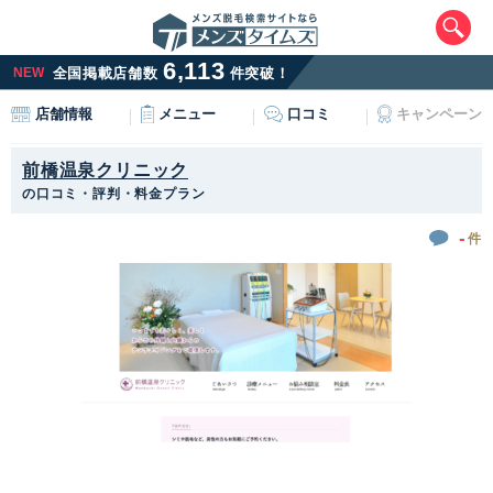
6,113
NEW
全国掲載店舗数
件突破！
メニュー
口コミ
キャンペーン
店舗情報
前橋温泉クリニック
の口コミ・評判・料金プラン
-
件
エリアから最寄りサロンを探す
北海道・東北
北海道
青森県
岩手県
宮城県
秋田県
山形県
福島県