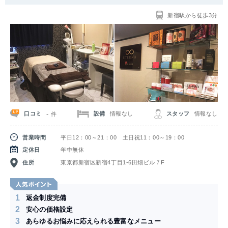
新宿駅から徒歩3分
-
口コミ
設備
情報なし
スタッフ
情報なし
件
営業時間
平日12：00～21：00 土日祝11：00～19：00
定休日
年中無休
住所
東京都新宿区新宿4丁目1-6田畑ビル７F
1
返金制度完備
2
安心の価格設定
3
あらゆるお悩みに応えられる豊富なメニュー