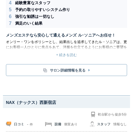
4
経験豊富なスタッフ
5
予約の取りやすいシステム作り
6
強引な勧誘は一切なし
7
満足のいく結果
メンズエステなら安心して通えるメンズ ル･ソニアへお任せ！
オンリー・ワンをポリシーとし、結果出しを追求してきたル・ソニアは、更
にお客様一人ひとりに焦点をあて、洋服を仕立てるようにお客様のご要望を
伺い、ご一緒に理想の美を引き出すという「テーラード美容」を、安心・納
+ 続きを読む
得のいく料金でご提案いたします。また、 「究極の癒し」、「リラクゼー
ション」で心と身体のバランスを整え、メディカルとの融合で「現状の肌ト
ラブルの改善」、「体質改善」を行いながら、理想のお肌・プロポーション
サロン詳細情報を見る
へと導くなどお客様の個性を尊重したコース、至福なメニューを選りすぐり
ラインナップいたしました。
是非、多種多様なセラピーメニューをご堪能ください。
NAX（ナックス）西新宿店
初台駅から徒歩5分
-
口コミ
設備
個室あり
スタッフ
情報なし
件