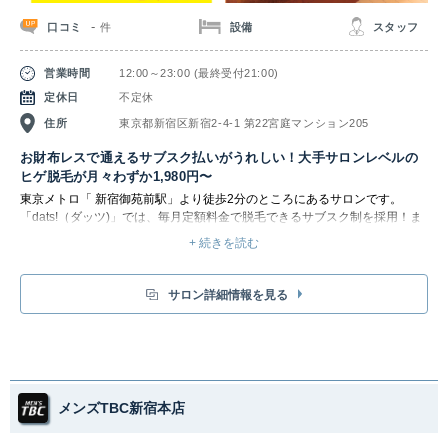
-
口コミ
設備
スタッフ
件
営業時間
12:00～23:00 (最終受付21:00)
定休日
不定休
住所
東京都新宿区新宿2-4-1 第22宮庭マンション205
お財布レスで通えるサブスク払いがうれしい！大手サロンレベルの
ヒゲ脱毛が月々わずか1,980円〜
東京メトロ「 新宿御苑前駅」より徒歩2分のところにあるサロンです。
「dats!（ダッツ)」では、毎月定額料金で脱毛できるサブスク制を採用！ま
た、「お試し感覚で脱毛にトライしてみたい」人向けの都度払い制もありま
+ 続きを読む
す。学生さんや新社会人の方でも、お財布に優しく、うっとうしいヒゲや体
毛を脱毛できることがうれしいポイント。
サブスク脱毛のメリットは、「高額なローン契約の縛りがない」「お財布い
サロン詳細情報を見る
らずで毎回の支払いがスマート」「違約金0円でいつでもやめられる気楽
さ」です。
すべてのプランに30日間の全額返金保証が完備。「イマイチ脱毛効果がな
いかも……」と感じた時に、契約後30日以内なら、支払った金額が全額返
金されるので後悔なし。月1のペースで通った場合、サブスクは都度払い制
よりも最大55%もお得になる、うれしいメリットもあります。
メンズTBC新宿本店
大手サロンで5,000台超えの導入実績がある脱毛機、
ウィズ・アス社製
「OLTRE UNO」と「M.S.F.T.KRYPTON S.E.V.」を導入。高出力での連続照