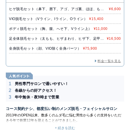
ヒゲ脱毛セット（鼻下、唇下、アゴ、アゴ裏、ほほ、もみ
¥6,600
あげ）
VIO脱毛セット（Vライン、Iライン、Oライン）
¥15,400
ボディ脱毛セット（胸、腹、へそ下、Vライン上）
¥11,000
足全体脱毛セット（太もも、ヒザまわり、ヒザ下、足甲、
¥16,500
足指）
全身脱毛セット（顔、VIO除く全身パーツ）
¥75,900
料金一覧を見る
1
男性専門サロンで通いやすい！
2
各線からの好アクセス！
3
年中無休・夜9時まで営業
コース契約ナシ、都度払い制のメンズ脱毛・フェイシャルサロン
2013年のOPEN以来、数多くのムダ毛に悩む男性から多くの支持をいただ
き今年で創業12年を迎えることができました。
OPEN当初はまだまだメンズ脱毛の需要も多くはありませんでしたが、口コ
+ 続きを読む