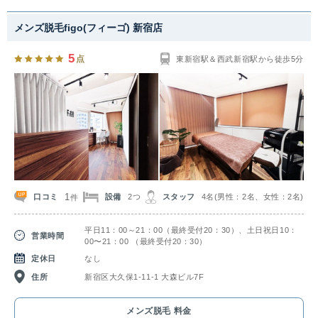
メンズ脱毛figo(フィーゴ) 新宿店
5
点
東新宿駅＆西武新宿駅から徒歩5分
1
口コミ
設備
2つ
スタッフ
4名(男性：2名、女性：2名)
件
平日11：00～21：00（最終受付20：30）、土日祝日10：
営業時間
00〜21：00 （最終受付20：30）
定休日
なし
住所
新宿区大久保1-11-1 大森ビル7F
メンズ脱毛 料金