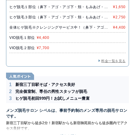
ヒゲ脱毛１部位（鼻下・アゴ・アゴ下・頬・もみあげ・お
¥1,650
でこ・小鼻）
ヒゲ脱毛３部位（鼻下・アゴ・アゴ下・頬・もみあげ・お
¥2,750
でこ・小鼻）
全体ヒゲ脱毛※クレンジングサービス中！（鼻下・アゴ・
¥4,400
アゴ下・頬・もみあげ・おでこ・小鼻）
VIO脱毛１部位
¥4,400
VIO脱毛２部位
¥7,700
料金一覧を見る
1
新宿三丁目駅そば・アクセス良好
2
完全個室制、専任の男性スタッフが脱毛
3
ヒゲ脱毛初回999円！お試しメニュー豊富
メンズ脱毛サロン シベルは、事前予約制のメンズ専用の脱毛サロン
です。
新宿三丁目駅から徒歩2分！新宿駅からも新宿御苑前からも徒歩圏内でアク
セス良好です。