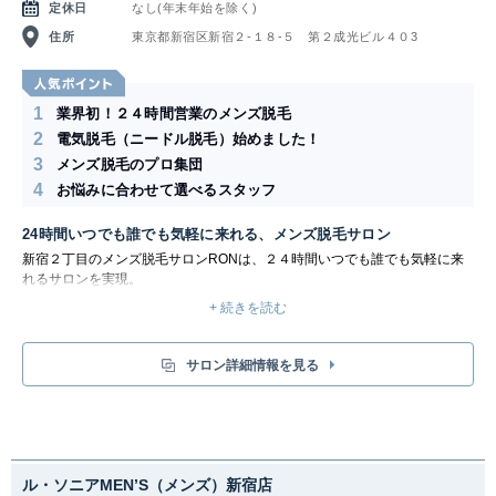
定休日
なし(年末年始を除く)
住所
東京都新宿区新宿２-１８-５ 第２成光ビル４０3
1
業界初！２４時間営業のメンズ脱毛
2
電気脱毛（ニードル脱毛）始めました！
3
メンズ脱毛のプロ集団
4
お悩みに合わせて選べるスタッフ
24時間いつでも誰でも気軽に来れる、メンズ脱毛サロン
新宿２丁目のメンズ脱毛サロンRONは、２４時間いつでも誰でも気軽に来
れるサロンを実現。
硬くかしこまった入りにくいサロンではなく店内はカジュアルでスタッフと
+ 続きを読む
お客様の和気藹々（あいあい）とした笑い声が響きます。男性のムダ毛に関
しての悩み私たちにご相談下さい。
サロン詳細情報を見る
ル・ソニアMEN’S（メンズ）新宿店