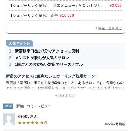
【シュガーリング脱毛】『追加メニュー』VIO カミソリ後
¥3,000
2mm以下
【シュガーリング脱毛】 背中
¥10,500
料金一覧を見る
1
新宿駅東口徒歩3分でアクセスに便利！
2
メンズヒゲ脱毛が人気のサロン
3
1回ごとのお支払い対応でリーズナブル
新宿のアクセスに便利なシュガーリング脱毛サロン！
当店は「新宿駅」東口から徒歩3分のところにあるサロンです。各線からの
アクセスが便利で、お仕事帰りやショッピングのついでにも立ち寄りやすく
なっています。夜22時まで営業しているので、ぜひお気軽にお越しくださ
+ 続きを読む
い。
砂糖、水、レモンを使ったシュガーリング脱毛は、お肌に優しいのが特徴で
新着口コミ・レビュー
NEW
す。1週間おきに脱毛でき、徐々にお手入れの手間を省けます。男性特有の
濃いヒゲや太い毛にもばっちり対応！カミソリやピンセットでの除毛から卒
debbyさん
業しましょう。
5
点
2022年2月掲載
脱毛メニューは、1回ごとの都度払いに対応しています。高額なコース契約
等に勧誘することはありませんので、「脱毛が初めてで不安…」という方に