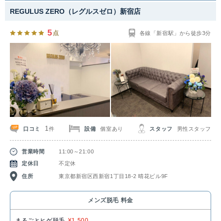
REGULUS ZERO（レグルスゼロ）新宿店
5
点
各線「新宿駅」から徒歩3分
1
口コミ
設備
個室あり
スタッフ
男性スタッフ
件
営業時間
11:00～21:00
定休日
不定休
住所
東京都新宿区西新宿1丁目18-2 晴花ビル9F
メンズ脱毛 料金
まるごとヒゲ脱毛
¥1,500