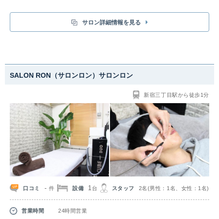
サロン詳細情報を見る
SALON RON（サロンロン）サロンロン
新宿三丁目駅から徒歩1分
-
1
口コミ
設備
スタッフ
2名(男性：1名、女性：1名)
件
台
営業時間
24時間営業