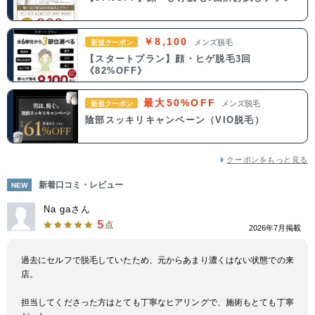
￥8,100
メンズ脱毛
新規クーポン
【スタートプラン】顔・ヒゲ脱毛3回
《82%OFF》
最大50%OFF
メンズ脱毛
新規クーポン
陰部スッキリキャンペーン（VIO脱毛）
クーポンをもっと見る
新着口コミ・レビュー
NEW
Na gaさん
5
点
2026年7月掲載
過去にセルフで脱毛していたため、元からあまり濃くはない状態での来
店。
担当してくださった方はとても丁寧なヒアリングで、施術もとても丁寧