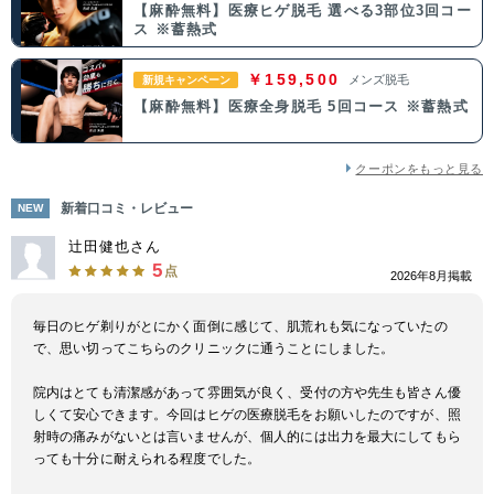
【麻酔無料】医療ヒゲ脱毛 選べる3部位3回コー
ス ※蓄熱式
中国・四国
￥159,500
メンズ脱毛
新規キャンペーン
鳥取県
島根県
岡山県
広島県
【麻酔無料】医療全身脱毛 5回コース ※蓄熱式
山口県
徳島県
香川県
愛媛県
クーポンをもっと見る
高知県
新着口コミ・レビュー
NEW
辻田健也さん
九州・沖縄
5
点
2026年8月掲載
福岡県
佐賀県
長崎県
熊本県
毎日のヒゲ剃りがとにかく面倒に感じて、肌荒れも気になっていたの
で、思い切ってこちらのクリニックに通うことにしました。
大分県
宮崎県
鹿児島県
沖縄県
院内はとても清潔感があって雰囲気が良く、受付の方や先生も皆さん優
しくて安心できます。今回はヒゲの医療脱毛をお願いしたのですが、照
射時の痛みがないとは言いませんが、個人的には出力を最大にしてもら
っても十分に耐えられる程度でした。