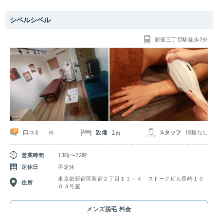
シベルシベル
新宿三丁目駅徒歩2分
-
1
口コミ
設備
スタッフ
情報なし
件
台
営業時間
13時〜22時
定休日
不定休
東京都新宿区新宿２丁目１１－４ ストークビル長崎１０
住所
０３号室
メンズ脱毛 料金