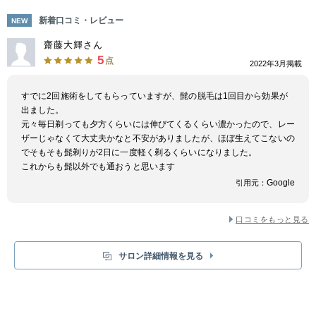
ミで評判が広がり多くのお客様に支えられ現在は全国10店舗を展開するま
で成長しました。
新着口コミ・レビュー
NEW
美容機器の世界的製造メーカーである『GSD』社製の脱毛マシンを導入！
瞬間冷却機能によりヘッド部分を瞬時に－5℃まで冷却することで、脱毛時
齋藤大輝さん
の不快な痛みを最小限に抑え、快適な脱毛が可能となっています。
5
点
2022年3月掲載
出力調整により、日本人男性特有の太くて硬い毛にも高い脱毛効果を発揮！
私たちの信念は『メンズ脱毛を適正価格で提供し、お客様に最大限満足して
いただく』です。都度払いという料金システムを貫いているのは、毎回来店
すでに2回施術をしてもらっていますが、髭の脱毛は1回目から効果が
の度にご満足いただけるという自信の表明。
出ました。
とにかく通いやすくリーズナブルで納得のいく脱毛体験を提供していきま
元々毎日剃っても夕方くらいには伸びてくるくらい濃かったので、レー
す！
ザーじゃなくて大丈夫かなと不安がありましたが、ほぼ生えてこないの
でそもそも髭剃りが2日に一度軽く剃るくらいになりました。
これからも髭以外でも通おうと思います
Google
引用元：
口コミをもっと見る
サロン詳細情報を見る