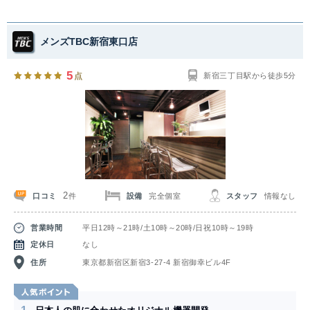
メンズTBC新宿東口店
5
点
新宿三丁目駅から徒歩5分
2
口コミ
設備
完全個室
スタッフ
情報なし
件
営業時間
平日12時～21時/土10時～20時/日祝10時～19時
定休日
なし
住所
東京都新宿区新宿3-27-4 新宿御幸ビル4F