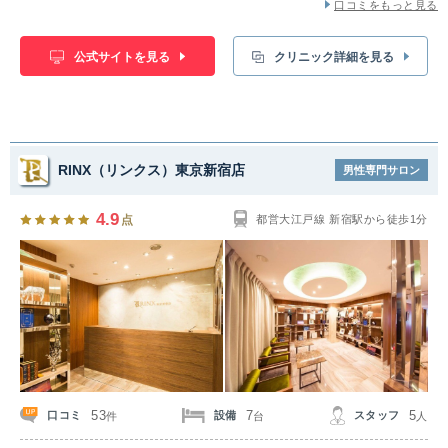
口コミをもっと見る
公式サイトを見る
クリニック詳細を見る
RINX（リンクス）東京新宿店
男性専門サロン
4.9
点
都営大江戸線 新宿駅から徒歩1分
53
7
5
口コミ
設備
スタッフ
件
台
人