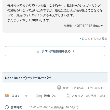
もおすすめです。
毎月伺ってますのでいつも通りご予約を‥。数回vioのシュガーリング
の施術を行なって頂いたのですが、最近はほとんど毛が生えてこなくな
って、お店に行くタイミングを考えてしまいます。
またどうぞ宜しくお願いします。
HOTPEPPER Beauty
引用元：
口コミをもっと見る
サロン詳細情報を見る
Uper Ruperウーパールーパー
新宿三丁目駅C6出口から徒歩1分
-
2
口コミ
設備
スタッフ
1名(男性：1名)
件
台
営業時間
10:00～21:00(予約最終受付 20:00まで)