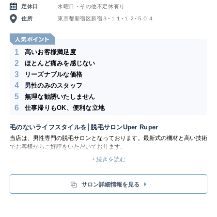
定休日
水曜日・その他不定休有り
住所
東京都新宿区新宿３-１１-１２-５０４
1
高いお客様満足度
2
ほとんど痛みを感じない
3
リーズナブルな価格
4
男性のみのスタッフ
5
無理な勧誘いたしません
6
仕事帰りもOK、便利な立地
毛のないライフスタイルを│脱毛サロンUper Ruper
当店は、男性専門の脱毛サロンとなっております。最新式の機材と高い技術
でお客様からご好評をいただいております。
脱毛をお考えの方は、まず当店のことを知っていただけましたら幸いです。
+ 続きを読む
サロン詳細情報を見る