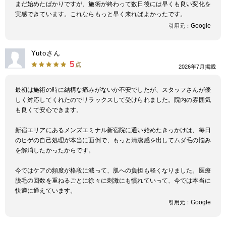
まだ始めたばかりですが、施術が終わって数日後には早くも良い変化を
実感できています。これならもっと早く来ればよかったです。
Google
引用元：
Yutoさん
5
点
2026年7月掲載
最初は施術の時に結構な痛みがないか不安でしたが、スタッフさんが優
しく対応してくれたのでリラックスして受けられました。院内の雰囲気
も良くて安心できます。
新宿エリアにあるメンズエミナル新宿院に通い始めたきっかけは、毎日
のヒゲの自己処理が本当に面倒で、もっと清潔感を出してムダ毛の悩み
を解消したかったからです。
今ではケアの頻度が格段に減って、肌への負担も軽くなりました。医療
脱毛の回数を重ねるごとに徐々に刺激にも慣れていって、今では本当に
快適に通えています。
Google
引用元：