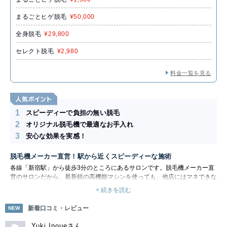
まるごとヒゲ脱毛
¥50,000
全身脱毛
¥29,800
セレクト脱毛
¥2,980
料金一覧を見る
1
スピーディーで負担の無い脱毛
2
オリジナル脱毛機で最適なお手入れ
3
安心な効果を実感！
脱毛機メーカー直営！駅から近くスピーディーな施術
各線「新宿駅」から徒歩3分のところにあるサロンです。脱毛機メーカー直
営のサロンだから、最新鋭の高機能マシンを使っても、他店にはマネできな
い料金・コース設定。姉妹店の「女性専用脱毛サロン リンリン」の確かな
+ 続きを読む
ノウハウをもとにお手入れします。
レグルスゼロでは、直営のメーカーが開発した最新光脱毛機「ウェルテク
新着口コミ・レビュー
NEW
ス」を使用しています。スライド連射式でスピーディーにお手入れしますの
で、短期間で最大限に効果を発揮します。まずは無料カウンセリングでどん
Yuki Inoueさん