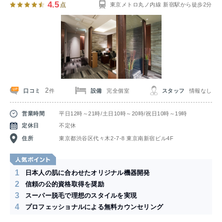
射が可能なため、短時間で広範囲な部位を照射できる「速さ」がポイント。
4.5
点
東京メトロ丸ノ内線 新宿駅から徒歩2分
さらに、冷却機能付きなので、これまでのメンズ脱毛に比べて「痛みが少な
い」良さもあります。
「男が脱毛なんて恥ずかしい」という考えは古いです。清潔感・身だしなみ
のコンプレックスに振り回されないためにも、メンズ脱毛がおすすめ！
dats!（ダッツ）ならヒゲ脱毛月額1,980円〜、全身脱毛月額9,900〜はじめ
られます。さらに、LINE登録すると全身脱毛が5,000OFFの9,800円で体験
が可能。
2
口コミ
設備
完全個室
スタッフ
情報なし
件
営業時間
平日12時～21時/土日10時～20時/祝日10時～19時
定休日
不定休
住所
東京都渋谷区代々木2-7-8 東京南新宿ビル4F
1
日本人の肌に合わせたオリジナル機器開発
2
信頼の公的資格取得を奨励
3
スーパー脱毛で理想のスタイルを実現
4
プロフェッショナルによる無料カウンセリング