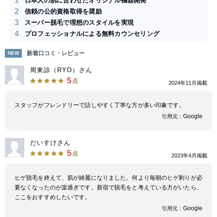
1
日本人の肌に合わせたオリジナル機器開発
2
信頼の公的資格取得を奨励
3
スーパー脱毛で理想のスタイルを実現
4
プロフェッショナルによる無料カウンセリング
新着口コミ・レビュー
NEW
周東諒（RYO）さん
5
点
2024年11月掲載
スタッフがフレンドリーで話しやすく丁寧な方が多い印象です。
Google
引用元：
だいすけさん
5
点
2023年4月掲載
ヒゲ脱毛を終えて、肌が綺麗になりました。何より毎朝のヒゲ剃りが必
要なくなったのが楽過ぎです。新宿で脱毛をと考えている方がいたら、
ここをおすすめしたいです。
Google
引用元：