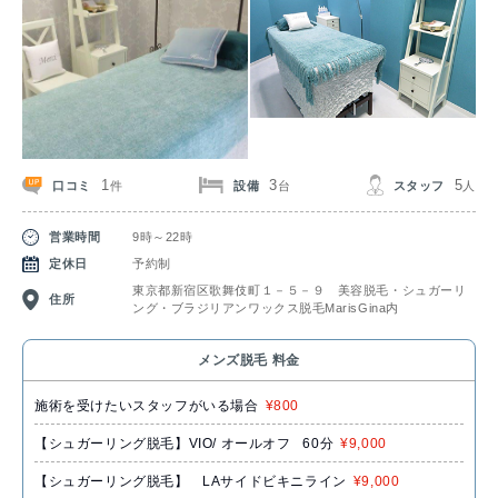
1
3
5
口コミ
設備
スタッフ
件
台
人
営業時間
9時～22時
定休日
予約制
東京都新宿区歌舞伎町１－５－９ 美容脱毛・シュガーリ
住所
ング・ブラジリアンワックス脱毛MarisGina内
メンズ脱毛 料金
施術を受けたいスタッフがいる場合
¥800
【シュガーリング脱毛】VIO/ オールオフ 60分
¥9,000
【シュガーリング脱毛】 LAサイドビキニライン
¥9,000