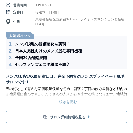
営業時間
11:00〜21:00
定休日
毎週木・日曜日
東京都新宿区西新宿3-15-5 ライオンズマンション西新宿
住所
604号
1
メンズ脱毛の低価格化を実現!!
2
日本人男性向けのメンズ脱毛専門機種
3
全国20店舗超展開
4
セルフメンズエステ機器を導入
メンズ脱毛NAX西新宿店は、完全予約制のメンズプライベート脱毛
サロンです！
夜の街として有名な新宿歌舞伎町を初め、新宿２丁目の飲み屋街など都内の
新宿周辺は言わずもが、たくさんの人々が行き来する街となります。地域的
にも専門的に特化した店舗が立ち並ぶ魅力的な街となります。
+ 続きを読む
また、西新宿には映画専門学校や、文化学園キャンパスなど様々な高校、大
学、専門的な学校が立ち並びます。
そんな専門的な街だからこそ、メンズNAX西新宿店は、初台駅徒歩５分の
サロン詳細情報を見る
好立地にメンズ脱毛専門店としてNEWOPENし、専門的な魅了ある街だか
らこそ、メンズセルフエステとしてメンズ美容の専門店ならではの新たしい
美容方法をお伝えしていきます。