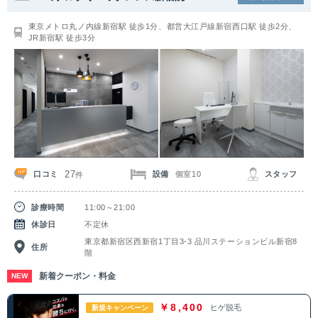
関東
東京メトロ丸ノ内線新宿駅 徒歩1分、都営大江戸線新宿西口駅 徒歩2分、
JR新宿駅 徒歩3分
茨城県
栃木県
群馬県
埼玉県
千葉県
東京都
神奈川県
中部
新潟県
富山県
石川県
福井県
27
口コミ
設備
個室10
スタッフ
件
山梨県
長野県
岐阜県
静岡県
診療時間
11:00～21:00
愛知県
休診日
不定休
東京都新宿区西新宿1丁目3-3 品川ステーションビル新宿8
住所
関西
階
新着クーポン・料金
NEW
滋賀県
京都府
大阪府
兵庫県
￥8,400
ヒゲ脱毛
新規キャンペーン
奈良県
三重県
和歌山県