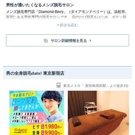
男性が通いたくなるメンズ脱毛サロン
メンズ脱毛専門店「Diamond-Berry」（ダイアモンドベリー）は、浜松市、
新宿にある男性専門の脱毛サロンです。 顔のひげ脱毛をはじめ、ボディ脱
毛やVIO脱毛など、体全体の脱毛を行っています。 料金体系も、都度払いな
+ 続きを読む
ので金銭的な負担も少なく脱毛を体験して頂けます。 それ以外にも、お得
な月定額プランや学生割引などもございますので、ムダ毛の脱毛の悩みは、
いつでもお気軽にご相談ください。
サロン詳細情報を見る
男の全身脱毛dats! 東京新宿店
東京メトロ「 新宿御苑前駅」より徒歩2分