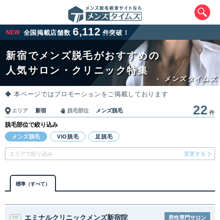
6,112
NEW
全国掲載店舗数
件突破！
新宿でメンズ脱毛がおすすめの
人気サロン・クリニック特集
-
メンズタイムズ
◆ 本ページではプロモーションをご掲載しております
22
新宿
メンズ脱毛
エリア
脱毛部位
件
脱毛部位で絞り込み
エリアから最寄りサロンを探す
メンズ脱毛
VIO脱毛
足脱毛
エリアで絞り込み
変更する
北海道・東北
北海道
青森県
岩手県
宮城県
標準（すべて）
秋田県
山形県
福島県
エミナルクリニックメンズ新宿院
男性専門サロン