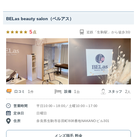
BELas beauty salon（ベルアス）
5
点
近鉄「生駒駅」から徒歩3分
1
1
2
口コミ
設備
スタッフ
件
台
人
営業時間
平日10:00～18:00／土曜10:00～17:00
定休日
日曜日
住所
奈良県生駒市谷田町808番地NAKANOビル301
メンズ脱毛 料金