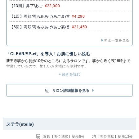
【13回】鼻下/あご
¥22,000
【​1回】両頬/両もみあげ/あご裏/首
¥4,290
【6回】両頬/両もみあげ/あご裏/首
¥21,450
料金一覧を見る
「CLEAR/SP-ef」を導入！お肌に優しい脱毛
新王寺駅から徒歩10分のところにあるサロンです。駅から近く夜19時まで
営業しているので、忙しいお客様にも便利です。
メンズ脱毛では、「CLEAR/SP-ef」を導入しています。純国産機器のた
+ 続きを読む
め、安心の品質が保証されています。東京都の工場で製造している、純国産
の商品です。 業務用脱毛機CLEAR/SPの為に一から設計をし、ネジ1本まで
国産にこだわっていますので、精密で安全性の高い機械となっています。
サロン詳細情報を見る
また専用フィルターでお肌に優しい光を届けることにより、安心安全な脱毛
を提供できます。発毛を抑制するだけでなく、毛穴も引き締まり肌がきめ細
かくなります。施術の際は、レーザー照射時に皮膚を冷やしながら施術を行
います。従来の医療レーザー脱毛器よりも一回あたりの照射エネルギー量が
少ないため、痛みを感じにくくなっています。
ステラ(stella)
近鉄【五位堂駅】徒歩5分 JR【五位堂駅】徒歩13分