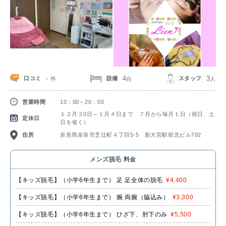
-
4
3
口コミ
設備
スタッフ
件
台
人
営業時間
10：00～20：00
１２月３0日～１月４日まで ７月から毎月１日（祝日、土
定休日
日を省く）
住所
奈良県奈良市芝辻町４丁目5-5 新大宮駅前北ビル702
メンズ脱毛 料金
【キッズ脱毛】（小学6年生まで） 足 足全体の脱毛
¥4,400
【キッズ脱毛】（小学6年生まで） 腕 両腕（脇込み）
¥3,300
【キッズ脱毛】（小学6年生まで） ひざ下、肘下のみ
¥5,500