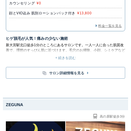
カウンセリング
¥0
顔とVIO込み 肌別ローションパック付き
¥13,800
料金一覧を見る
ヒゲ脱毛が人気！痛みの少ない施術
新大宮駅北口徒歩1分のところにあるサロンです。一人一人に合った肌質改
善で、理想のすっぴん肌に近づけます。毛穴のお掃除、小顔、シミケアなど
のお悩みに豊富なメニューでアプローチ可能！メンズ脱毛デビューの方にも
+ 続きを読む
安心です。
脱毛メニューは1回ごとの都度払いに対応しており、お財布に優しくリーズ
ナブルで安心です。無理な勧誘なしで、痛みが少なく脱毛デビューにもおす
サロン詳細情報を見る
すめ！ツルスベ美肌へと導きます。パーツ～全身まで痛みの少ない脱毛で
す。ローションパック/ヘッドマッサージ付きで、男性に人気の『髭脱毛』
もご用意あり！小麦肌の方も脱毛可能！毛穴レスツルスベ肌になりましょ
う。
ZEGUNA
高の原駅徒歩3分