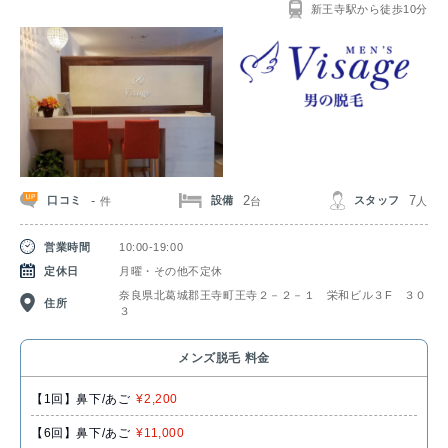
新王寺駅から徒歩10分
-
2
7
口コミ
設備
スタッフ
件
台
人
営業時間
10:00-19:00
定休日
月曜・その他不定休
奈良県北葛城郡王寺町王寺２－２－１ 栄和ビル３F ３０
住所
３
メンズ脱毛 料金
【​1回】鼻下/あご
¥2,200
【6回】鼻下/あご
¥11,000