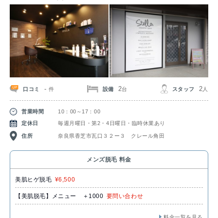
-
2
2
口コミ
設備
スタッフ
件
台
人
営業時間
10：00～17：00
定休日
毎週月曜日・第2・4日曜日・臨時休業あり
住所
奈良県香芝市瓦口３２ー３ クレール角田
メンズ脱毛 料金
美肌ヒゲ脱毛
¥6,500
【美肌脱毛】メニュー ＋1000
要問い合わせ
料金一覧を見る