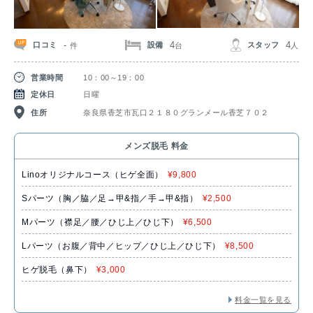
-
4
4
口コミ
設備
スタッフ
件
台
人
営業時間
10：00～19：00
定休日
日曜
住所
奈良県香芝市瓦口２１８０グランメール香芝７０２
メンズ脱毛 料金
Linoオリジナルコース（ヒゲ全面）
¥9,800
Sパーツ（胸／脇／足→甲&指／手→甲&指）
¥2,500
Mパーツ（襟足／腰／ひじ上／ひじ下）
¥6,500
Lパーツ（お腹／背中／ヒップ／ひじ上／ひじ下）
¥8,500
ヒゲ脱毛（鼻下）
¥3,000
料金一覧を見る