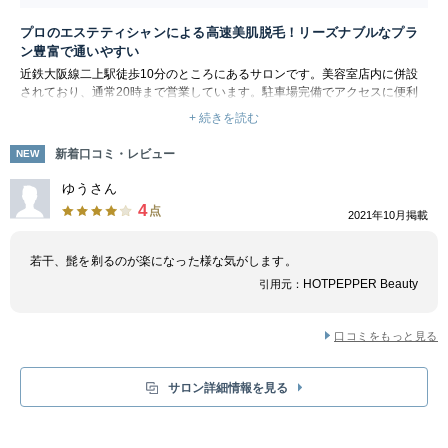
プロのエステティシャンによる高速美肌脱毛！リーズナブルなプラ
ン豊富で通いやすい
近鉄大阪線二上駅徒歩10分のところにあるサロンです。美容室店内に併設
されており、通常20時まで営業しています。駐車場完備でアクセスに便利
なので、お仕事帰りにも立ち寄りやすい！
+ 続きを読む
脱毛は、お肌のことを知り尽くしたプロのエステティシャンによる高速美肌
脱毛です。最新機種の「ルミクス」を導入していて、スピーディーに効果的
新着口コミ・レビュー
NEW
な脱毛が可能です。ヒゲ、全身、VIOなど、気になる部位を徹底的にケアし
ましょう。コースからオーダーメイドの脱毛まで幅広くご用意していますの
ゆうさん
で、お客様一人ひとりに合ったプランを提案してくれます。
4
点
2021年10月掲載
ゆったりとした完全個室で、プライバシーもばっちり！脱毛が初めてのお客
様も安心して来店してみましょう。
若干、髭を剃るのが楽になった様な気がします。
HOTPEPPER Beauty
引用元：
口コミをもっと見る
サロン詳細情報を見る