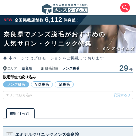
6,112
NEW
全国掲載店舗数
件突破！
奈良県でメンズ脱毛がおすすめの
人気サロン・クリニック特集
-
メンズタイムズ
◆ 本ページではプロモーションをご掲載しております
29
奈良県
メンズ脱毛
エリア
脱毛部位
件
脱毛部位で絞り込み
エリアから最寄りサロンを探す
メンズ脱毛
VIO脱毛
足脱毛
エリアで絞り込み
変更する
北海道・東北
北海道
青森県
岩手県
宮城県
標準（すべて）
秋田県
山形県
福島県
エミナルクリニックメンズ奈良院