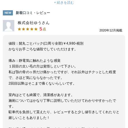
すので、痛みに弱い方にもおすすめです。施術はメンズ脱毛歴10年のベテ
+ 続きを読む
ランオーナーが施術するため、安心して施術を受けることが出来ます。 ま
た、高出力のセルフ脱毛対応のマシンも導入しており、自分の好きな時に気
新着口コミ・レビュー
NEW
軽に脱毛したい方にもおすすめです！セルフ脱毛は個室にて時間内打ち放題
です！
株式会社ゆうさん
5
点
2020年12月掲載
値段：髭丸ごとパック(口周り全部)￥4,980-税別
かなりお手ごろな値段でしていただけます。
痛み：静電気に触れたような感覚
１回目の太い毛の方は覚悟しといて下さい。
私は顎の骨のヶ所だけ痛かったですが、それ以外はチクッとした程度
で、さほど気にならなかったです。
2回目以降はそこまで痛くないらしいです。
室内はとても綺麗で、清潔感があります。
施術についてはかなり丁寧に説明していただけてわかりやすかったで
す。
駐車代を負担して貰えたり、レビューすると少し値引きしてくれたりと
嬉しいこともありました！