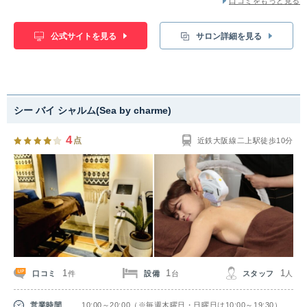
口コミをもっと見る
公式サイトを見る
サロン詳細を見る
シー バイ シャルム(Sea by charme)
4
点
近鉄大阪線二上駅徒歩10分
1
1
1
口コミ
設備
スタッフ
件
台
人
営業時間
10:00～20:00（※毎週木曜日・日曜日は10:00～19:30）