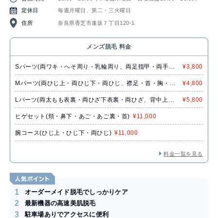
定休日
毎週月曜日、第二・三火曜日
住所
奈良県香芝市逢坂７丁目120-1
メンズ脱毛 料金
Sパーツ(両ワキ・へそ周り・乳輪周り、両足指甲・両手指
¥3,800
甲、鼻下・あご・あご裏・頬・首)
Mパーツ(両ひじ上・両ひじ下・両ひじ、襟足・首・胸・お
¥4,800
腹・ヒップ)
Lパーツ(両太もも表裏・両ひざ下表裏・両ひざ、背中上・
¥5,800
背中下)
ヒゲセット(頬・鼻下・あご・あご裏・首)
¥11,000
腕コース(ひじ上・ひじ下・両ひじ)
¥11,000
料金一覧を見る
1
オーダーメイド脱毛でしっかりケア
2
最新機器の高速美肌脱毛
3
駐車場ありでアクセスに便利