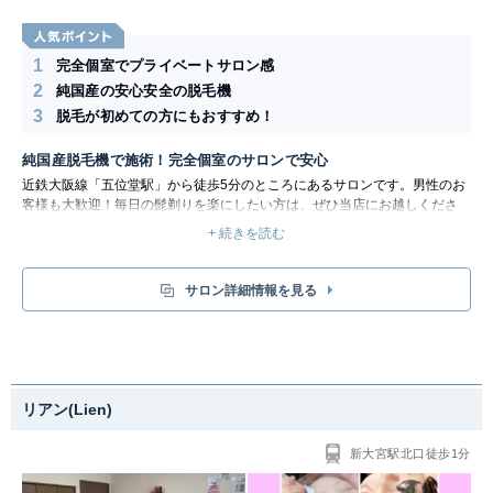
1
完全個室でプライベートサロン感
2
純国産の安心安全の脱毛機
3
脱毛が初めての方にもおすすめ！
純国産脱毛機で施術！完全個室のサロンで安心
近鉄大阪線「五位堂駅」から徒歩5分のところにあるサロンです。男性のお
客様も大歓迎！毎日の髭剃りを楽にしたい方は、ぜひ当店にお越しくださ
い。メンズ脱毛で第一印象も爽やかになりましょう。
+ 続きを読む
脱毛には、純国産のマシンを導入しています。ムダ毛を適切に処理すること
で、毛穴が引き締まる効果も！肌のトーンが明るくなり、清潔感もアップし
ますよ。
サロン詳細情報を見る
脱毛に関する施術のご用意しています。ムダ毛をどうにかしたい方なら女性
だけでなく、男性も方も歓迎です。ムダ毛を適切に処理することで毛穴が引
き締まり肌のトーンが明るくなるといった効果も期待できます。脱毛が初め
ての方も、丁寧なカウンセリングで安心です。
リアン(Lien)
新大宮駅北口徒歩1分