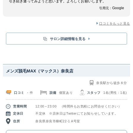
引き続き通ってみようと思います。よろしくお願いします。
Google
引用元：
口コミをもっと見る
サロン詳細情報を見る
メンズ脱毛MAX（マックス）奈良店
奈良駅から徒歩８分
-
口コミ
設備
個室あり
スタッフ
1名(男性：1名)
件
営業時間
12:00～23:00 （時間外もお気軽にお問合せください）
定休日
不定休 ※店休日はTwitterにてお知らせしています。
住所
奈良県奈良市柳町22-1 A号室