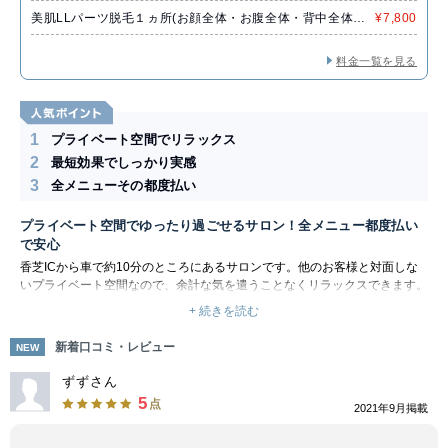
両ひざ下・背中)
美肌LLパーツ脱毛１ヵ所(お顔全体・お腹全体・背中全体・
¥7,800
あし全体・うで全体)
料金一覧を見る
1
プライベート空間でリラックス
2
最短効果でしっかり実感
3
全メニューその都度払い
プライベート空間でゆったり過ごせるサロン！全メニュー都度払い
で安心
香芝ICから車で約10分のところにあるサロンです。他のお客様と対面しな
いプライベート空間なので、余計な気を遣うことなくリラックスできます。
脱毛サロンに抵抗があるメンズもぜひお試しください！
+ 続きを読む
全メニューが都度払いに対応しています。お財布に優しく、お好きな時に通
えます！お得なクーポンもたくさんあります。
新着口コミ・レビュー
NEW
痛みが少なく、美肌効果も期待できる脱毛を導入しています。人気のヒゲ脱
毛で、カミソリ処理のストレスともおさらばです！美肌効果に優れた最新脱
ずずさん
毛で、清潔感のあるお肌に近づきましょう。お客様一人ひとりに合わせた施
5
点
2021年9月掲載
術を提案してもらえます。