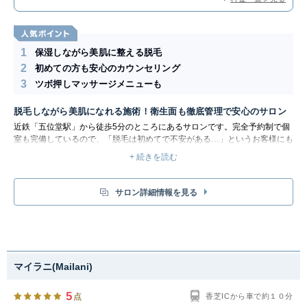
1
保湿しながら美肌に整える脱毛
2
初めての方も安心のカウンセリング
3
ツボ押しマッサージメニューも
脱毛しながら美肌になれる施術！衛生面も徹底管理で安心のサロン
近鉄「五位堂駅」から徒歩5分のところにあるサロンです。完全予約制で個
室も完備しているので、「脱毛は初めてで不安がある…」というお客様にも
おすすめ！落ち着いた照明空間で、リラックスした時間を過ごせます。
+ 続きを読む
脱毛には、拭き取り不用の高保湿ジェルを使用しています。ムダ毛を除去し
ていくのはもちろんですが、照射するたびに保湿成分が浸透するため美肌効
果も！仕上がりはツルツルスベスベになっているのを実感できます。
サロン詳細情報を見る
脱毛以外に、マッサージメニュー等も利用できます。リンパの流れに沿って
ケアすることで血行促進し、つらいむくみが解消！ツボ押し固まった筋肉を
緩める手技も一緒に行うので、老廃物の促進を促し体もスッキリします。
マイラニ(Mailani)
5
点
香芝ICから車で約１０分