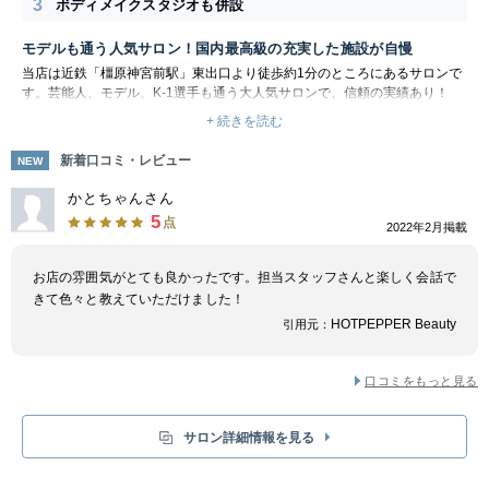
3
ボディメイクスタジオも併設
モデルも通う人気サロン！国内最高級の充実した施設が自慢
当店は近鉄「橿原神宮前駅」東出口より徒歩約1分のところにあるサロンで
す。芸能人、モデル、K-1選手も通う大人気サロンで、信頼の実績あり！
脱毛には最新機種を導入しており、短時間でスピーディーに完了します。脱
+ 続きを読む
毛しながら美肌効果も期待できるので、全身ツルスベに！奈良でも希少な男
女同価格で、メンズ脱毛におすすめです。カップル・ご家族でのご利用も！
新着口コミ・レビュー
NEW
完全個室内での施術だからプライベートもしっかり守られますよ。
歯のホワイトニング同時や、芸能アカデミー、ボディメイクスタジオも併設
かとちゃんさん
する最先端×最上級サロンとなっています。清潔感をアップして、さらに好
5
点
2022年2月掲載
印象になりましょう。肌荒れやくすみが気になる方には、話題沸騰中の美肌
光フェイシャルもおすすめです。保湿効果があり、美肌と脱毛が同時に叶い
ます。お肌に優しいマシンだから敏感肌の方にも！
お店の雰囲気がとても良かったです。担当スタッフさんと楽しく会話で
きて色々と教えていただけました！
HOTPEPPER Beauty
引用元：
口コミをもっと見る
サロン詳細情報を見る