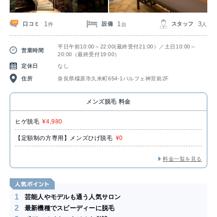
1
1
3
口コミ
設備
スタッフ
件
台
人
平日午前10:00～22:00(最終受付21:00）／土日10:00～
営業時間
20:00（最終受付19:00）
定休日
なし
住所
奈良県橿原市久米町654-1パルフェ神宮前2F
メンズ脱毛 料金
ヒゲ脱毛
¥4,980
【定額制の方専用】メンズひげ脱毛
¥0
料金一覧を見る
1
芸能人やモデルも通う人気サロン
2
最新機種でスピーディーに脱毛