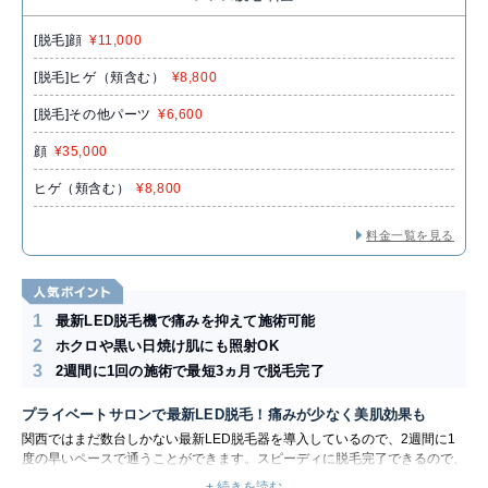
[脱毛]顔
¥11,000
[脱毛]ヒゲ（頬含む）
¥8,800
[脱毛]その他パーツ
¥6,600
顔
¥35,000
ヒゲ（頬含む）
¥8,800
料金一覧を見る
1
最新LED脱毛機で痛みを抑えて施術可能
2
ホクロや黒い日焼け肌にも照射OK
3
2週間に1回の施術で最短3ヵ月で脱毛完了
プライベートサロンで最新LED脱毛！痛みが少なく美肌効果も
関西ではまだ数台しかない最新LED脱毛器を導入しているので、2週間に1
度の早いペースで通うことができます。スピーディに脱毛完了できるので、
お急ぎの方にもおすすめです。
+ 続きを読む