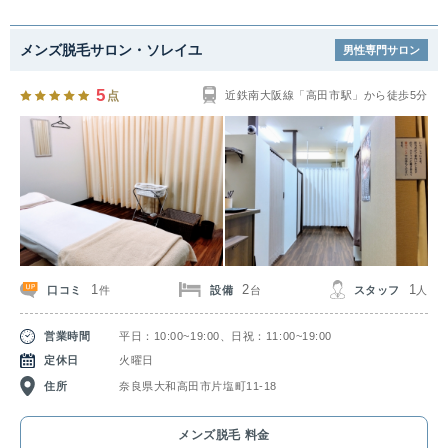
メンズ脱毛サロン・ソレイユ
男性専門サロン
5
点
近鉄南大阪線「高田市駅」から徒歩5分
1
2
1
口コミ
設備
スタッフ
件
台
人
営業時間
平日：10:00~19:00、日祝：11:00~19:00
定休日
火曜日
住所
奈良県大和高田市片塩町11-18
メンズ脱毛 料金