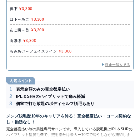
鼻下
¥3,300
口下～あご
¥3,300
あご裏～首
¥3,300
両ほほ
¥3,300
もみあげ～フェイスライン
¥3,300
料金一覧を見る
1
表示金額のみの完全都度払い
2
IPL＆SHRのハイブリットで痛み軽減
3
個室で打ち放題のボディセルフ脱毛もあり
メンズ脱毛歴10年のキャリアを誇る！完全都度払い・コース契約な
し・勧誘なし！
完全都度払い制の男性専門サロンです。導入している脱毛機はIPL＆SHRの
ハイブリット型脱毛機で、照射部分は最大ー10℃で冷やしながら施術しま