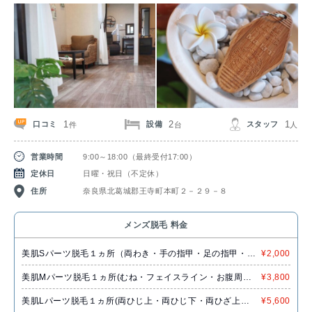
1
2
1
口コミ
設備
スタッフ
件
台
人
営業時間
9:00～18:00（最終受付17:00）
定休日
日曜・祝日（不定休）
住所
奈良県北葛城郡王寺町本町２－２９－８
メンズ脱毛 料金
美肌Sパーツ脱毛１ヵ所（両わき・手の指甲・足の指甲・へ
¥2,000
そ周り・おでこ・ほほ・はな下・くち下）
美肌Mパーツ脱毛１ヵ所(むね・フェイスライン・お腹周
¥3,800
り・腰)
美肌Lパーツ脱毛１ヵ所(両ひじ上・両ひじ下・両ひざ上・
¥5,600