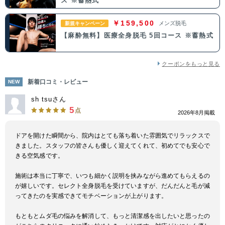
ス ※蓄熱式
￥159,500
メンズ脱毛
新規キャンペーン
中国・四国
【麻酔無料】医療全身脱毛 5回コース ※蓄熱式
鳥取県
島根県
岡山県
広島県
クーポンをもっと見る
山口県
徳島県
香川県
愛媛県
新着口コミ・レビュー
NEW
高知県
sh tsuさん
5
点
2026年8月掲載
九州・沖縄
ドアを開けた瞬間から、院内はとても落ち着いた雰囲気でリラックスで
福岡県
佐賀県
長崎県
熊本県
きました。スタッフの皆さんも優しく迎えてくれて、初めてでも安心で
きる空気感です。
大分県
宮崎県
鹿児島県
沖縄県
施術は本当に丁寧で、いつも細かく説明を挟みながら進めてもらえるの
が嬉しいです。セレクト全身脱毛を受けていますが、だんだんと毛が減
ってきたのを実感できてモチベーションが上がります。
もともとムダ毛の悩みを解消して、もっと清潔感を出したいと思ったの