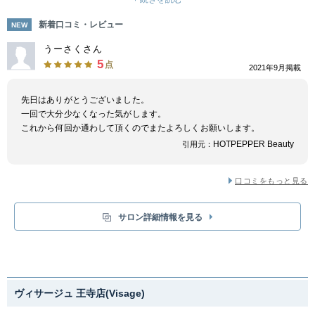
また、従来型だと黒い色に反応してしまうため日焼け肌は施術することがで
きませんが、当店の器機は最新型のためほくろや黒い日焼け肌でも施術可能
新着口コミ・レビュー
NEW
です。また、コラーゲンを生成してくれるフォトフェイシャル技術のため、
脱毛しながらお肌を整えられます。
うーさくさん
完全予約制・完全個室のプライベートサロンとなっており、落ち着いた雰囲
5
点
2021年9月掲載
気の中で施術させていただきます。生駒駅より徒歩4分で駅から近く、当日
予約OKの都度払い制なので、通勤や通学帰りにもおすすめです。無理な勧
誘は一切ありませんので、安心してご予約ください。
先日はありがとうございました。
一回で大分少なくなった気がします。
これから何回か通わして頂くのでまたよろしくお願いします。
HOTPEPPER Beauty
引用元：
口コミをもっと見る
サロン詳細情報を見る
ヴィサージュ 王寺店(Visage)