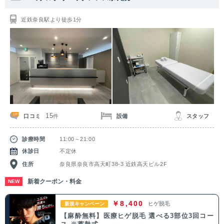
関東
近鉄奈良駅より徒歩1分
茨城県
栃木県
群馬県
埼玉県
千葉県
東京都
神奈川県
中部
新潟県
富山県
石川県
福井県
15
口コミ
設備
スタッフ
件
山梨県
長野県
岐阜県
静岡県
診療時間
11:00～21:00
愛知県
休診日
不定休
住所
奈良県奈良市高天町38-3 近鉄高天ビル2F
関西
新着クーポン・料金
NEW
滋賀県
京都府
大阪府
兵庫県
￥8,400
ヒゲ脱毛
新規キャンペーン
【麻酔無料】医療ヒゲ脱毛 選べる3部位3回コー
奈良県
三重県
和歌山県