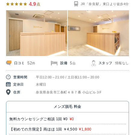
4.9
点
JR「奈良駅」東口より徒歩4分
52
5
口コミ
設備
スタッフ
情報なし
件
台
営業時間
平日12:00～21:00 / 土日祝11:00～20:00
定休日
水曜日
住所
奈良県奈良市三条町４８７番 小山ビル３F
メンズ脱毛 料金
無料カウンセリングご相談 1回 ¥0
¥0
【初めての方限定】両ほほ 1回 ￥4,500
¥1,800