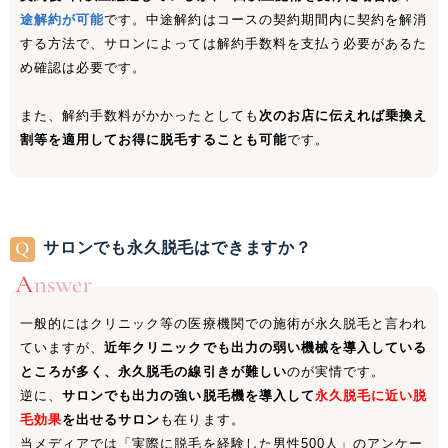
途解約が可能
です。中途解約はコースの契約期間内に契約を解消
する方法で、サロンによっては解約手数料を支払う必要があるた
め確認は必要です。
また、解約手数料がかかったとしても
次のお店に伝えれば
乗換え
割等を適用してお得に脱毛する
ことも可能
です。
サロンでも永久脱毛はできますか？
一般的にはクリニック等の医療機関での施術が永久脱毛と言われ
ていますが、
近年クリニックでも出力の弱い機械を導入している
ところが多く、永久脱毛の線引きが難しい
のが実情です。
逆に、
サロンでも出力の強い脱毛機を導入して
永久脱毛に近い脱
毛効果
を出せるサロン
も在ります。
当メディアでは「実際に脱毛を経験した男性500人」のアンケー