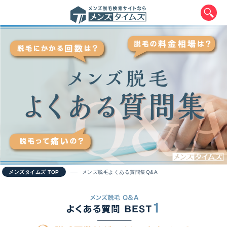
エリアから最寄りサロンを探す
北海道・東北
メンズタイムズ TOP
メンズ脱毛よくある質問集Q&A
北海道
青森県
岩手県
宮城県
秋田県
山形県
福島県