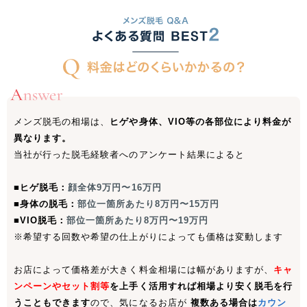
中国・四国
鳥取県
島根県
岡山県
広島県
山口県
徳島県
香川県
愛媛県
メンズ脱毛の相場は、
ヒゲや身体、VIO等の各部位により料金が
高知県
異なります。
当社が行った脱毛経験者へのアンケート結果によると
九州・沖縄
■ヒゲ脱毛：
顔全体9万円〜16万円
福岡県
佐賀県
長崎県
熊本県
■身体の脱毛：
部位一箇所あたり8万円〜15万円
■VIO脱毛：
部位一箇所あたり8万円〜19万円
大分県
宮崎県
鹿児島県
沖縄県
※希望する回数や希望の仕上がりによっても価格は変動します
お店によって価格差が大きく料金相場には幅がありますが、
キャ
ンペーンやセット割等
を上手く活用すれば相場より安く脱毛を行
うこともできます
ので、気になるお店が
複数ある場合は
カウン