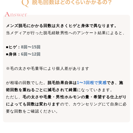
関東
茨城県
栃木県
群馬県
埼玉県
メンズ脱毛にかかる回数は大きくヒゲと身体で異なります。
千葉県
東京都
神奈川県
当メディアが行った脱毛経験男性へのアンケート結果によると、
■ヒゲ：
8回〜15回
中部
■身体：
6回〜12回
新潟県
富山県
石川県
福井県
※毛の太さや毛量等により個人差があります
山梨県
長野県
岐阜県
静岡県
が相場の回数でした。
脱毛効果自体は
1〜3回程で実感
でき、施
愛知県
術回数を重ねるごとに減毛されて綺麗
になっていきます。
ただし、
毛の太さや毛量・男性ホルモンの量・希望する仕上がり
によっても回数は変わります
ので、カウンセリングにて自身に必
関西
要な回数をご確認ください。
滋賀県
京都府
大阪府
兵庫県
奈良県
三重県
和歌山県