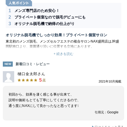
1
メンズ専門店のため安心！
2
プライベート個室なので脱毛デビューにも
3
オリジナル脱毛機で納得の仕上がり
オリジナル脱毛機でしっかり効果！プライベート個室サロン
東北初のメンズ脱毛、メンズセルフエステの複合サロンNAX盛岡店はJR盛
岡駅南口より、菜園通り沿いに位置する立地にあります。
大通りにあるため、電車でのアクセスで徒歩でのご来店も非常にアクセスし
+ 続きを読む
やすい店舗となります。
男性専門店のため、些細な事から普段友人や家族には相談しづらい事までマ
新着口コミ・レビュー
NEW
ンツーマンでお悩みを伺い解決に導きます！自社脱毛機を使用した納得の効
果をお届け致します。
樋口金太郎さん
5
点
2021年10月掲載
初回から、効果を凄く感じる事が出来て、
説明や施術もとても丁寧にしてくださるので、
通う度にNAXにして良かったなと思ってます❕
Google
引用元：
口コミをもっと見る