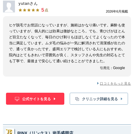
yutanさん
5
点
2026年6月掲載
ヒゲ脱毛でお世話になっていますが、施術はかなり痛いです。麻酔も使
っていますが、個人的には効果は微妙なところ。でも、青ひげがほとん
ど目立たなくなって、毎日のひげ剃りもほぼしなくてよくなったので本
当に満足しています。ムダ毛の悩みが一気に解消されて清潔感が出たの
で、通って良かったです。盛岡エリアで検討している人にもおすすめ。
院内はとてもきれいで雰囲気が良く、スタッフさんや先生の対応もとて
も丁寧で、最後まで安心して通い続けることができました。
Google
引用元：
口コミをもっと見る
公式サイトを見る
クリニック詳細を見る
RINX（リンクス）岩手盛岡店