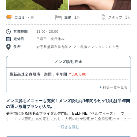
-
1
3
口コミ
設備
スタッフ
件
台
人
営業時間
11:00～20:00
定休日
日曜日・祝日休み
住所
岩手県盛岡市前九年２-２ 谷藤マンション２０５号
メンズ脱毛 料金
最新高速全身脱毛 期間：半年間
¥380,000
料金一覧を見る
メンズ脱毛メニューも充実！メンズ脱毛は1年間やヒゲ脱毛は半年間
の通い放題プランが人気♪
盛岡市にある脱毛＆ブライダル専門店「BELFINE（ベルフィーヌ）」で
す。メンズ脱毛にも対応しており、人気のヒゲ脱毛から全身脱毛のメニュー
は1年間や半年間の通い放題プラン（回数20回）があります。
+ 続きを読む
ゆったり個室サロンで感染症対策・全従業員ワクチン接種完了なので安心し
てお越しください。
短時間×毛周期を気にせず通えて忙しい大人も通い易