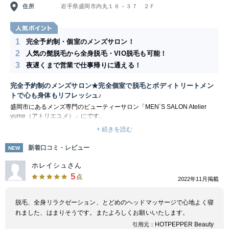
住所
岩手県盛岡市内丸１６－３７ ２Ｆ
1
完全予約制・個室のメンズサロン！
2
人気の髭脱毛から全身脱毛・VIO脱毛も可能！
3
夜遅くまで営業で仕事帰りに通える！
完全予約制のメンズサロン★完全個室で脱毛とボディトリートメン
トで心も身体もリフレッシュ♪
盛岡市にあるメンズ専門のビューティーサロン「MEN´S SALON Atelier
yume（アトリエユメ）」にです。
メンズ脱毛メニューも充実しており、人気のヒゲ脱毛から全身脱毛、メンズ
+ 続きを読む
のVIO脱毛まで対応しているので、カラダ全体の脱毛を検討されている方に
はおすすめです。
新着口コミ・レビュー
NEW
脱毛以外のメニューも充実しており、慢性的なコリや不調をオイルリンパマ
ッサージで解消、ドライヘッドスパは脳疲労/眼精疲労におすすめです。完
ホレイシュさん
全予約制、完全個室で身も心も委ねて極上の癒しをご堪能いただけます！
5
点
2022年11月掲載
脱毛、全身リラクゼーション、とどめのヘッドマッサージで心地よく寝
れました、はまりそうです。またよろしくお願いいたします。
HOTPEPPER Beauty
引用元：