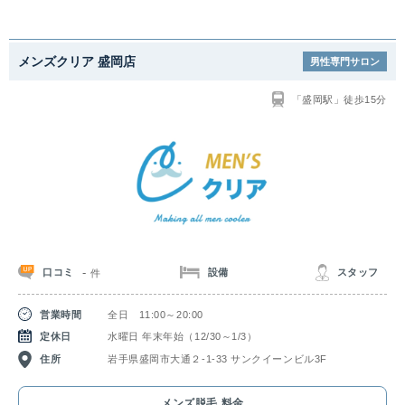
メンズクリア 盛岡店
男性専門サロン
「盛岡駅」徒歩15分
-
口コミ
設備
スタッフ
件
営業時間
全日 11:00～20:00
定休日
水曜日 年末年始（12/30～1/3）
住所
岩手県盛岡市大通２-1-33 サンクイーンビル3F
メンズ脱毛 料金