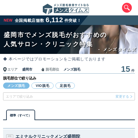
6,112
NEW
全国掲載店舗数
件突破！
盛岡市でメンズ脱毛がおすすめの
人気サロン・クリニック特集
-
メンズタイムズ
◆ 本ページではプロモーションをご掲載しております
15
盛岡市
メンズ脱毛
エリア
脱毛部位
件
脱毛部位で絞り込み
エリアから最寄りサロンを探す
メンズ脱毛
VIO脱毛
足脱毛
エリアで絞り込み
変更する
北海道・東北
北海道
青森県
岩手県
宮城県
標準（すべて）
秋田県
山形県
福島県
エミナルクリニックメンズ盛岡院