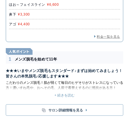
ほお～フェイスライン
¥6,600
鼻下
¥3,300
アゴ
¥4,400
料金一覧を見る
1
メンズ脱毛を始めて11年
★★★いまやメンズ脱毛もスタンダード♪まずは始めてみましょう！
皆さんの本気脱毛♪応援します★★★
こだわりのメンズ脱毛！肌が弱くて毎日のヒゲそりがストレスになっている
方！濃いすね毛や、おへその毛、人前で着替えするのに抵抗がある方！
REBORN【リボーン】はメンズ専門の脱毛サロン！その都度払い＆お手頃
+ 続きを読む
価格で脱毛できるのが魅力！男の本気脱毛、始めるなら今！！新たな人生に
生まれ変わります♪●完全予約制♪
サロン詳細情報を見る