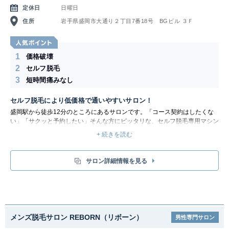
定休日
日曜日
住所
岩手県盛岡市大通り２丁目7番18号 BGビル ３Ｆ
1
価格破壊
2
セルフ脱毛
3
短時間痛みなし
セルフ脱毛により低価格で通いやすいサロン！
盛岡駅から徒歩12分のところにあるサロンです。「コース契約はしたくな
い」「サクッと予約したい」そんな方にピッタリな、セルフ脱毛専用マシン
を導入しています。
+ 続きを読む
パーツも全身もOK!様々なメニューから、男女問わず美と健康のお手伝い！
丁寧なカウンセリングでお客様のご希望を叶える手軽で低価格なトータルサ
ロンとなっています。都度払いOK！当日予約もOKです。メンズブラジリア
サロン詳細情報を見る
ンワックスでつるすべの仕上がりに。
メンズ脱毛サロン REBORN（リボーン）
男性専門サロン