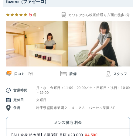
fazero（ファゼーロ）
5
点
カワトクから映画館通り方面に徒歩2分
2
口コミ
設備
スタッフ
件
月・水～金曜日：11:00～20:00／土・日曜日・祝日：10:00
営業時間
～19:00
定休日
火曜日
住所
岩手県盛岡市菜園２－４－２３ バーセル菜園５F
メンズ脱毛 料金
【ALL全身16カ所】8回保証 月額￥23,000
¥4,500