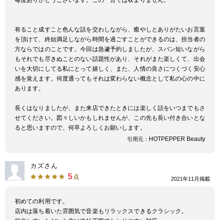
有ること成すこと色んな話を交わしながら、癒やしとありがたいお言葉
を頂けて、終始満足しながら時間を過ごすことができるのは、担当者の
方ならではのことです。今回は急遽予約しましたが、スパン短いながら
もそれでも尽きぬことのない話題性があり、それがまた楽しくて、出会
いを大切にしてる私にとって嬉しく、また、人情の良さにつくづく安心
感を覚えます。何度通ってもそれは変わらない概念として私の心の中に
あります。
長くはなりましたが、また来店できたときには楽しく話をいつまでもさ
せてください。図々しいかもしれませんが、この先も長い付き合いとな
ると思いますので、何卒よろしくお願いします。
HOTPEPPER Beauty
引用元：
カズさん
5
点
2021年11月掲載
初めての利用です。
店内は落ち着いた雰囲気で音楽もリラックスできるクラシック。