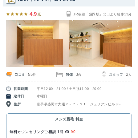
4.9
点
JR各線「盛岡駅」北口より徒歩13分
55
3
2
口コミ
設備
スタッフ
件
台
人
営業時間
平日12:00～21:00 / 土日祝11:00～20:00
定休日
水曜日
住所
岩手県盛岡市大通２－７－２１ ジュリアンビル３F
メンズ脱毛 料金
無料カウンセリングご相談 1回 ¥0
¥0