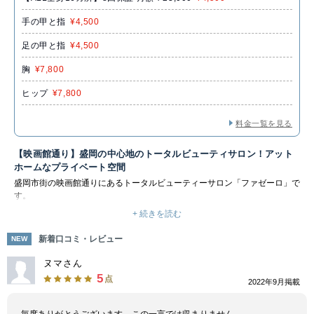
手の甲と指
¥4,500
足の甲と指
¥4,500
胸
¥7,800
ヒップ
¥7,800
料金一覧を見る
【映画館通り】盛岡の中心地のトータルビューティサロン！アット
ホームなプライベート空間
盛岡市街の映画館通りにあるトータルビューティーサロン「ファゼーロ」で
す。
メンズ脱毛メニューも充実しており、VIOを除く身体全体の脱毛を受けるこ
+ 続きを読む
とが出来ます。最新式脱毛機で肌を徹底サポートしてくれるので、結果重視
の方はもちろん、痛みが少なく脱毛の効果を実感できます。
新着口コミ・レビュー
NEW
業界歴の長い施術師がお悩みに寄り添ったカウンセリングからスピーディー
×丁寧な施術で信頼度抜群！初めてのサロン通いでも不安なく施術を受けら
ヌマさん
れるので、メンズ脱毛初心者の方にもおすすめです。
5
点
2022年9月掲載
毎度ありがとうございます。この一言では収まりません。