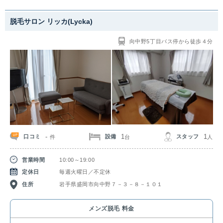
脱毛サロン リッカ(Lycka)
向中野5丁目バス停から徒歩４分
-
1
1
口コミ
設備
スタッフ
件
台
人
営業時間
10:00～19:00
定休日
毎週火曜日／不定休
住所
岩手県盛岡市向中野７－３－８－１０１
メンズ脱毛 料金