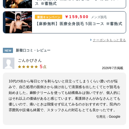
ス ※蓄熱式
中国・四国
￥159,500
メンズ脱毛
新規キャンペーン
【麻酔無料】医療全身脱毛 5回コース ※蓄熱式
鳥取県
島根県
岡山県
広島県
山口県
徳島県
香川県
愛媛県
クーポンをもっと見る
新着口コミ・レビュー
NEW
高知県
ごんかびさん
5
点
2026年7月掲載
九州・沖縄
10代の頃から毎日ヒゲを剃らないと目立ってしまうくらい濃いのが悩
福岡県
佐賀県
長崎県
熊本県
みで、自己処理の面倒さから抜け出して清潔感を出したくてヒゲ脱毛を
始めました。麻酔クリームを使っても結構痛みは強いですが、個人的に
大分県
宮崎県
鹿児島県
沖縄県
はそれ以上の価値があると感じています。看護師さんがみなさんとても
優しいので、痛いときは我慢せず伝えてみるのがおすすめです。院内の
雰囲気や設備も綺麗で、スタッフさんの対応もとても良かったです。
Google
引用元：