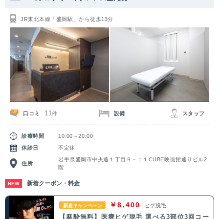
関東
JR東北本線「盛岡駅」から徒歩13分
茨城県
栃木県
群馬県
埼玉県
千葉県
東京都
神奈川県
中部
新潟県
富山県
石川県
福井県
11
口コミ
設備
スタッフ
件
山梨県
長野県
岐阜県
静岡県
診療時間
10:00～20:00
愛知県
休診日
不定休
岩手県盛岡市中央通１丁目９－１１CUBE映画館通りビル2
住所
階
関西
新着クーポン・料金
NEW
滋賀県
京都府
大阪府
兵庫県
￥8,400
ヒゲ脱毛
新規キャンペーン
奈良県
三重県
和歌山県
【麻酔無料】医療ヒゲ脱毛 選べる3部位3回コー