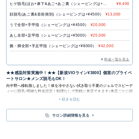
ヒゲ脱毛(ほお+鼻下&あご+あご裏（シェービングは+
¥8,400
¥4500）
顔脱毛(あご裏&首前側別)（シェービングは+¥4500）
¥13,000
うで全部+手甲指（シェービングは+¥4500）
¥20,000
あし全部+足甲指（シェービングは+¥5000）
¥25,000
腕・脚全部+手足甲指（シェービングは+¥8000）
¥42,000
料金一覧を見る
★★感染対策実施中！★★【新規VIOライン¥3800】個室のプライベ
ートサロン★メンズ脱毛もOK！
向中野へ移転致しました！体を冷やさない拭き取り不要のジェルでスピーデ
ィーに脱毛♪明確な料金設定！勧誘なしで気軽に来店できます♪来店ごとに好
きな部分を脱毛OK！スタッフ１名のプライベートサロン＆予約制なので他
+ 続きを読む
のお客様と会う心配もありません♪メンズ脱毛もOK！
サロン詳細情報を見る