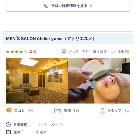
い！痛みもほぼ感じないので、脱毛が初めての方もおすすめです。顔脱
サロン詳細情報を見る
毛/VIO脱毛/キッズ脱毛クーポンもアリ！
MEN´S SALON Atelier yume（アトリエユメ）
4
点
バス停「県庁・市役所前」より徒歩2分
2
1
1
口コミ
設備
スタッフ
件
台
人
営業時間
11：00～22：00
定休日
不定休