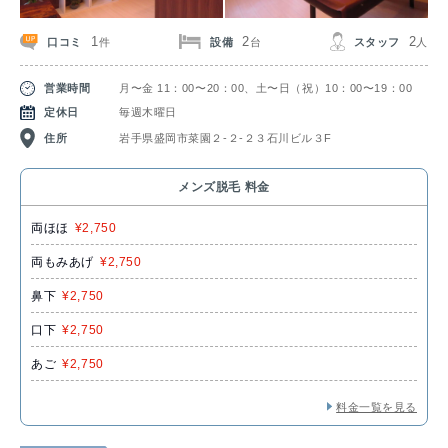
1
2
2
口コミ
設備
スタッフ
件
台
人
営業時間
月〜金 11：00〜20：00、土〜日（祝）10：00〜19：00
定休日
毎週木曜日
住所
岩手県盛岡市菜園２-２-２３石川ビル３F
メンズ脱毛 料金
両ほほ
¥2,750
両もみあげ
¥2,750
鼻下
¥2,750
口下
¥2,750
あご
¥2,750
料金一覧を見る