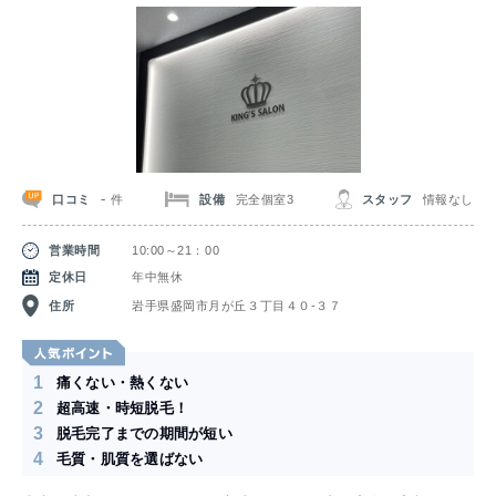
-
口コミ
設備
完全個室3
スタッフ
情報なし
件
営業時間
10:00～21：00
定休日
年中無休
住所
岩手県盛岡市月が丘３丁目４０-３７
1
痛くない・熱くない
2
超高速・時短脱毛！
3
脱毛完了までの期間が短い
4
毛質・肌質を選ばない