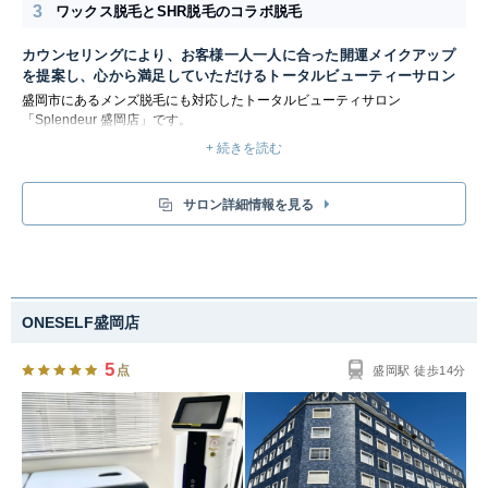
3
ワックス脱毛とSHR脱毛のコラボ脱毛
カウンセリングにより、お客様一人一人に合った開運メイクアップ
を提案し、心から満足していただけるトータルビューティーサロン
盛岡市にあるメンズ脱毛にも対応したトータルビューティサロン
「Splendeur 盛岡店」です。
日本人のデリケートなお肌に合わせて作られた国産WAX脱毛と最新脱毛機
+ 続きを読む
器を組み合わせたコラボ脱毛で、今まで以上の効果を実感できます。脱毛機
器は最新機種の2種類から、お客様一人ひとりの毛質等に合わせて最適な施
術が可能です。
サロン詳細情報を見る
メンズ脱毛メニューも豊富で人気のヒゲ脱毛からメンズVIO脱毛まで施術を
受けることが出来ます。月に一度の短期集中ケアで、コンプレックスから解
放いたします。
ONESELF盛岡店
5
点
盛岡駅 徒歩14分