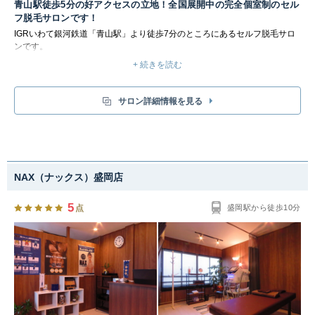
青山駅徒歩5分の好アクセスの立地！全国展開中の完全個室制のセル
フ脱毛サロンです！
IGRいわて銀河鉄道「青山駅」より徒歩7分のところにあるセルフ脱毛サロ
ンです。
キングスサロンは、お客様ご自身で脱毛機を使って好きな部分を好きなだけ
+ 続きを読む
脱毛していただく、完全セルフサービスのサロンです。完全個室でムダ毛を
他人に見られることもなく、お客様のお好みのデザイン脱毛を楽しめます。
メンズ脱毛の料金は、部分脱毛【20分￥3,500】／全身脱毛【50分
サロン詳細情報を見る
￥7,000】の2つからお選びいただくだけのシンプルプラン。
入会金や年会費も一切かかりませんので、とってもお得に脱毛ができます！
毎回追加料金を考える必要もありません。お一人で使われてもお二人で使わ
れても料金は変わらず、個室利用料のみですので、カップルやお友達と部屋
をシェアして背中など届かない箇所のケアも可能です。
NAX（ナックス）盛岡店
5
点
盛岡駅から徒歩10分