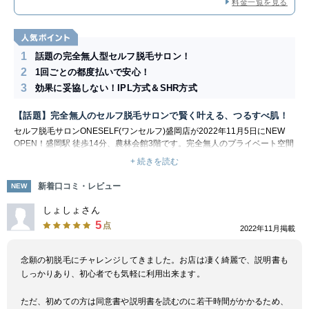
料金一覧を見る
1
話題の完全無人型セルフ脱毛サロン！
2
1回ごとの都度払いで安心！
3
効果に妥協しない！IPL方式＆SHR方式
【話題】完全無人のセルフ脱毛サロンで賢く叶える、つるすべ肌！
セルフ脱毛サロンONESELF(ワンセルフ)盛岡店が2022年11月5日にNEW
OPEN！盛岡駅 徒歩14分、農林会館3階です。完全無人のプライベート空間
で、自由にセルフ脱毛してみませんか？どなたでもお気軽にご利用くださ
+ 続きを読む
い。
IPL・SHRの両方を備えた国内最高出力の最新脱毛機。どなたでも簡単に操
新着口コミ・レビュー
NEW
作が可能です。自分のペースで自由にご利用ください。SHRは発毛の指令
塔（バルジ領域）に微弱なエネルギーを浅く広く照射するから痛みがありま
しょしょさん
せん。火傷や肌トラブルが起こりにくく安全です！２週間に１度のペースで
5
点
2022年11月掲載
施術でき、早い方だと最短６ヶ月でつるすべを目指せます。
念願の初脱毛にチャレンジしてきました。お店は凄く綺麗で、説明書も
しっかりあり、初心者でも気軽に利用出来ます。
ただ、初めての方は同意書や説明書を読むのに若干時間がかかるため、