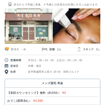
岩大から４号線に直進。４号線との交差点の左側にサロンはあります。
-
2
4
口コミ
設備
スタッフ
件
台
人
営業時間
平日11：00～20：00、土日11：00～18：00
定休日
木曜・祝日
住所
岩手県盛岡市上田４-18-30 田村ビル１Ｆ
メンズ脱毛 料金
【初回カウンセリング】無料（約30分）
¥0
おでこ(眉間含む）
¥3,300