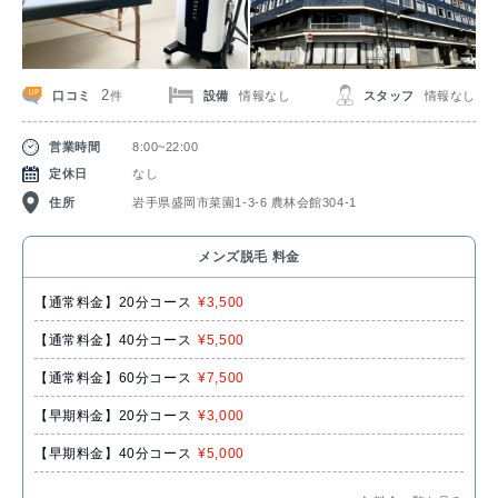
2
口コミ
設備
情報なし
スタッフ
情報なし
件
営業時間
8:00~22:00
定休日
なし
住所
岩手県盛岡市菜園1-3-6 農林会館304-1
メンズ脱毛 料金
【通常料金】20分コース
¥3,500
【通常料金】40分コース
¥5,500
【通常料金】60分コース
¥7,500
【早期料金】20分コース
¥3,000
【早期料金】40分コース
¥5,000