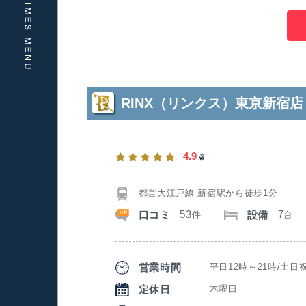
RINX（リンクス）東京新宿店
4.9
点
都営大江戸線 新宿駅から徒歩1分
53
7
口コミ
設備
件
台
営業時間
平日12時～21時/土日祝
定休日
木曜日