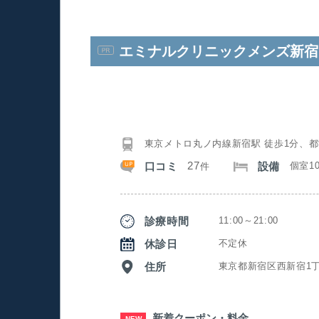
エミナルクリニックメンズ新宿
東京メトロ丸ノ内線新宿駅 徒歩1分、都
27
口コミ
設備
個室1
件
診療時間
11:00～21:00
休診日
不定休
住所
東京都新宿区西新宿1丁
新着クーポン・料金
NEW