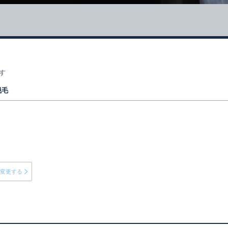
す
脱毛
変更する