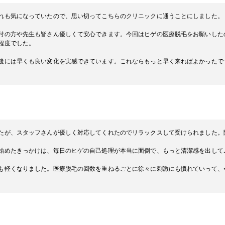
れも気になっていたので、思い切ってこちらのクリニックに通うことにしました。
付の方や先生も皆さん優しくて安心できます。今回はヒゲの医療脱毛をお願いした
程度でした。
後には早くも良い変化を実感できています。これならもっと早く来ればよかったで
たが、スタッフさんが優しく対応してくれたのでリラックスして受けられました。
始めたきっかけは、毎日のヒゲの自己処理が本当に面倒で、もっと清潔感を出して
も軽くなりました。医療脱毛の回数を重ねるごとに徐々に刺激にも慣れていって、