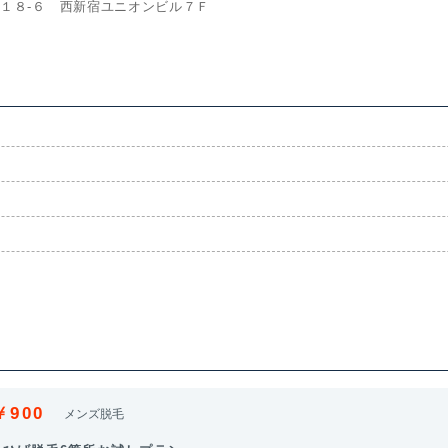
‐１８‐６ 西新宿ユニオンビル７Ｆ
￥900
メンズ脱毛