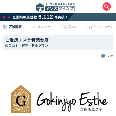
6,112
NEW
全国掲載店舗数
件突破！
メニュー
口コミ
キャンペーン
店舗情報
ご近所エステ青葉台店
の口コミ・評判・料金プラン
-
件
エリアから最寄りサロンを探す
北海道・東北
北海道
青森県
岩手県
宮城県
秋田県
山形県
福島県