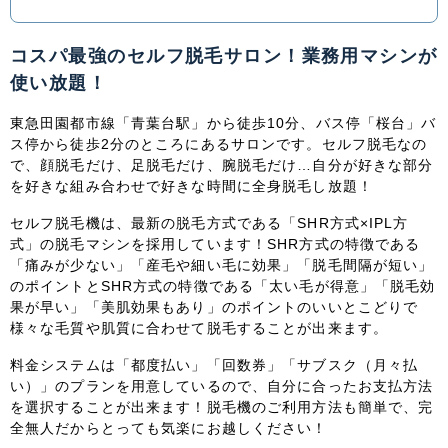
中国・四国
コスパ最強のセルフ脱毛サロン！業務用マシンが
使い放題！
鳥取県
島根県
岡山県
広島県
東急田園都市線「青葉台駅」から徒歩10分、バス停「桜台」バ
山口県
徳島県
香川県
愛媛県
ス停から徒歩2分のところにあるサロンです。セルフ脱毛なの
で、顔脱毛だけ、足脱毛だけ、腕脱毛だけ…自分が好きな部分
を好きな組み合わせで好きな時間に全身脱毛し放題！
高知県
セルフ脱毛機は、最新の脱毛方式である「SHR方式×IPL方
九州・沖縄
式」の脱毛マシンを採用しています！SHR方式の特徴である
「痛みが少ない」「産毛や細い毛に効果」「脱毛間隔が短い」
福岡県
佐賀県
長崎県
熊本県
のポイントとSHR方式の特徴である「太い毛が得意」「脱毛効
果が早い」「美肌効果もあり」のポイントのいいとこどりで
様々な毛質や肌質に合わせて脱毛することが出来ます。
大分県
宮崎県
鹿児島県
沖縄県
料金システムは「都度払い」「回数券」「サブスク（月々払
い）」のプランを用意しているので、自分に合ったお支払方法
を選択することが出来ます！脱毛機のご利用方法も簡単で、完
全無人だからとっても気楽にお越しください！