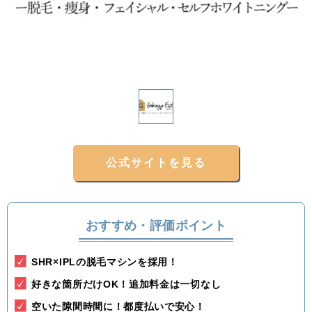
関東
茨城県
栃木県
群馬県
埼玉県
千葉県
東京都
神奈川県
中部
新潟県
富山県
石川県
福井県
公式サイトを見る
山梨県
長野県
岐阜県
静岡県
愛知県
おすすめ・評価ポイント
関西
SHR×IPLの脱毛マシンを採用！
滋賀県
京都府
大阪府
兵庫県
好きな箇所だけOK！追加料金は一切なし
空いた隙間時間に！都度払いで安心！
奈良県
三重県
和歌山県