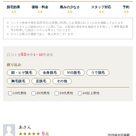
関東
脱毛効果
価格・料金
痛みの少なさ
スタッフ対応
予約
4.9
4.9
4.9
4.9
4.9
茨城県
栃木県
群馬県
埼玉県
※
リンクス神奈川厚木店(RINX)を実際に利用したお客様の口コミのみを掲載しております。
※
メンズタイムズ経由の口コミに関しては、お客様の実在性を確認する手段として携帯電話番
号を利用した認証システムを導入しております。
千葉県
東京都
神奈川県
※
口コミは個人の感想であり、個人差がございます。
中部
53
口コミ全
件中
1
〜
10
件表示
新潟県
富山県
石川県
福井県
絞り込み
顔・ヒゲ脱毛
全身脱毛
VIO脱毛
うで脱毛
山梨県
長野県
岐阜県
静岡県
胸毛脱毛
足脱毛
その他
愛知県
10代男性
20代男性
30代男性
40以上男性
関西
滋賀県
京都府
大阪府
兵庫県
あさん
5
点
奈良県
三重県
和歌山県
2026年8月掲載