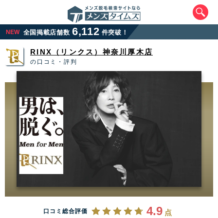
6,112
NEW
全国掲載店舗数
件突破！
RINX（リンクス）神奈川厚木店
の口コミ・評判
エリアから最寄りサロンを探す
北海道・東北
北海道
青森県
岩手県
宮城県
秋田県
山形県
福島県
4.9
口コミ総合評価
点