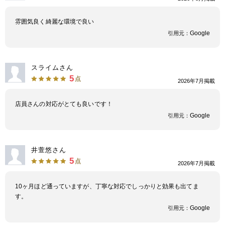
雰囲気良く綺麗な環境で良い
中国・四国
Google
引用元：
鳥取県
島根県
岡山県
広島県
スライムさん
山口県
徳島県
香川県
愛媛県
5
点
2026年7月掲載
高知県
店員さんの対応がとても良いです！
Google
引用元：
九州・沖縄
福岡県
佐賀県
長崎県
熊本県
井萱悠さん
5
点
2026年7月掲載
大分県
宮崎県
鹿児島県
沖縄県
10ヶ月ほど通っていますが、丁寧な対応でしっかりと効果も出てま
す。
Google
引用元：