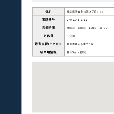
住所
青森県青森市花園２丁目7-61
電話番号
070-1146-2711
営業時間
月曜日～日曜日 10:00～18:30
定休日
不定休
最寄り駅/
アクセス
東青森駅から車で5分
駐車場情報
有り5台（無料）