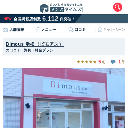
6,112
NEW
全国掲載店舗数
件突破！
メニュー
口コミ
キャンペーン
店舗情報
Bimous 浜松（ビモアス）
の口コミ・評判・料金プラン
5
1
点
件
エリアから最寄りサロンを探す
北海道・東北
北海道
青森県
岩手県
宮城県
秋田県
山形県
福島県