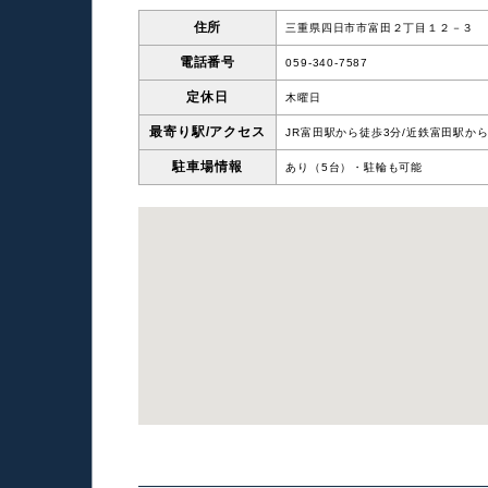
住所
三重県四日市市富田２丁目１２－３
電話番号
059-340-7587
定休日
木曜日
最寄り駅/
アクセス
JR富田駅から徒歩3分/近鉄富田駅か
駐車場情報
あり（5台）・駐輪も可能