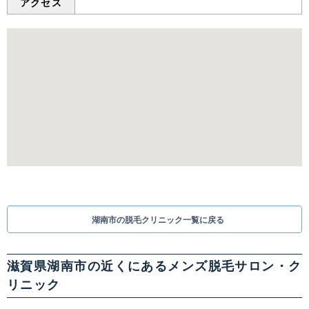
アクセス
中国・四国
鳥取県
島根県
岡山県
広島県
山口県
徳島県
香川県
愛媛県
高知県
九州・沖縄
福岡県
佐賀県
長崎県
熊本県
湖南市の脱毛クリニック一覧に戻る
大分県
宮崎県
鹿児島県
沖縄県
滋賀県湖南市の近くにあるメンズ脱毛サロン・ク
リニック