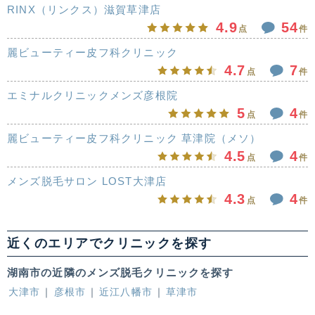
RINX（リンクス）滋賀草津店
4.9
54
点
件
麗ビューティー皮フ科クリニック
4.7
7
点
件
エミナルクリニックメンズ彦根院
5
4
点
件
麗ビューティー皮フ科クリニック 草津院（メソ）
4.5
4
点
件
メンズ脱毛サロン LOST大津店
4.3
4
点
件
近くのエリアでクリニックを探す
湖南市の近隣のメンズ脱毛クリニックを探す
大津市
彦根市
近江八幡市
草津市