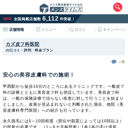
6,112
NEW
全国掲載店舗数
件突破！
メニュー
口コミ
キャンペーン
店舗情報
カズ皮フ科医院
の口コミ・評判・料金プラン
-
件
安心の美容皮膚科での施術！
エリアから最寄りサロンを探す
甲西駅から徒歩15分のところにあるクリニックです。一般皮フ
北海道・東北
科の診療とともに美容皮フ科も併設しています。美容皮フ科
は、一般の保険診療で治らない疾患に対して行うことを始まり
北海道
青森県
岩手県
宮城県
としました。改善が見込まれないと判断された場合、他院（美
容皮膚科専門医院）への紹介も行っています。
秋田県
山形県
福島県
永久脱毛には5～10回程度（部位や肌質によっては10回以上）
の照射が必要です。（1～6カ月毎照射）1本1本の毛は成長