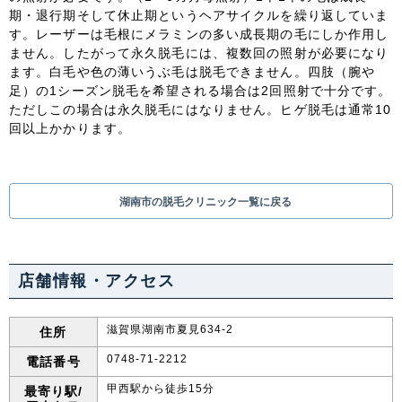
関東
期・退行期そして休止期というヘアサイクルを繰り返していま
す。レーザーは毛根にメラミンの多い成長期の毛にしか作用し
茨城県
栃木県
群馬県
埼玉県
ません。したがって永久脱毛には、複数回の照射が必要になり
ます。白毛や色の薄いうぶ毛は脱毛できません。四肢（腕や
足）の1シーズン脱毛を希望される場合は2回照射で十分です。
千葉県
東京都
神奈川県
ただしこの場合は永久脱毛にはなりません。ヒゲ脱毛は通常10
回以上かかります。
中部
新潟県
富山県
石川県
福井県
湖南市の脱毛クリニック一覧に戻る
山梨県
長野県
岐阜県
静岡県
愛知県
店舗情報・アクセス
関西
滋賀県湖南市夏見634-2
住所
滋賀県
京都府
大阪府
兵庫県
0748-71-2212
電話番号
甲西駅から徒歩15分
最寄り駅/
奈良県
三重県
和歌山県