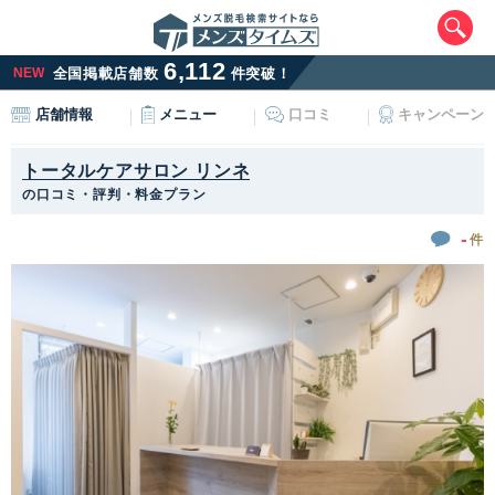
6,112
NEW
全国掲載店舗数
件突破！
メニュー
口コミ
キャンペーン
店舗情報
トータルケアサロン リンネ
の口コミ・評判・料金プラン
-
件
エリアから最寄りサロンを探す
北海道・東北
北海道
青森県
岩手県
宮城県
秋田県
山形県
福島県