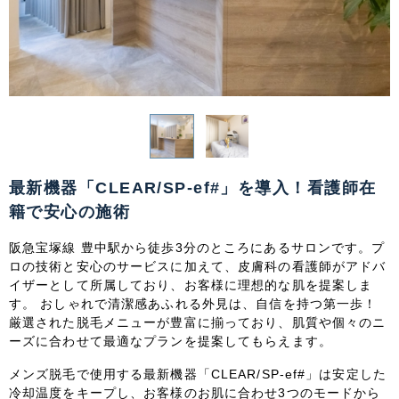
関東
茨城県
栃木県
群馬県
埼玉県
千葉県
東京都
神奈川県
中部
新潟県
富山県
石川県
福井県
最新機器「CLEAR/SP-ef#」を導入！看護師在
籍で安心の施術
山梨県
長野県
岐阜県
静岡県
阪急宝塚線 豊中駅から徒歩3分のところにあるサロンです。プ
愛知県
ロの技術と安心のサービスに加えて、皮膚科の看護師がアドバ
イザーとして所属しており、お客様に理想的な肌を提案しま
す。 おしゃれで清潔感あふれる外見は、自信を持つ第一歩！
関西
厳選された脱毛メニューが豊富に揃っており、肌質や個々のニ
ーズに合わせて最適なプランを提案してもらえます。
滋賀県
京都府
大阪府
兵庫県
メンズ脱毛で使用する最新機器「CLEAR/SP-ef#」は安定した
冷却温度をキープし、お客様のお肌に合わせ3つのモードから
奈良県
三重県
和歌山県