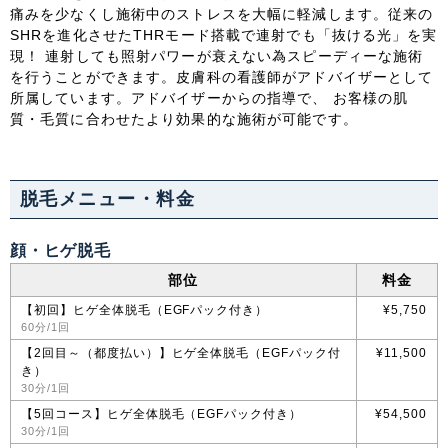
痛みを少なくし施術中のストレスを大幅に軽減します。従来の
SHRを進化させたTHRモード搭載で連射でも「抜ける光」を実
中国・四国
現！ 連射しても照射パワーが衰えない為スピーディーな施術
を行うことができます。皮膚科の看護師がアドバイザーとして
鳥取県
島根県
岡山県
広島県
所属しています。アドバイザーからの指導で、 お客様の肌
質・毛質に合わせたより効果的な施術が可能です。
山口県
徳島県
香川県
愛媛県
高知県
脱毛メニュー・料金
九州・沖縄
顔・ヒゲ脱毛
部位
料金
福岡県
佐賀県
長崎県
熊本県
【初回】ヒゲ全体脱毛（EGFパック付き）
¥5,750
60分/1回
大分県
宮崎県
鹿児島県
沖縄県
【2回目～（都度払い）】ヒゲ全体脱毛（EGFパック付
¥11,500
き）
30分/1回
【5回コース】ヒゲ全体脱毛（EGFパック付き）
¥54,500
30分/1回