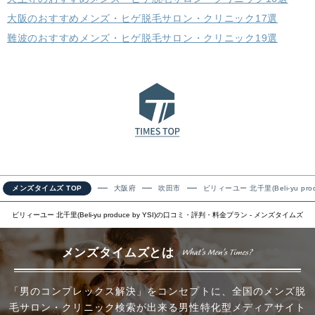
大阪のおすすめメンズ・ヒゲ脱毛サロン・クリニック17選
難波のおすすめメンズ・ヒゲ脱毛サロン・クリニック19選
メンズタイムズ TOP
大阪府
吹田市
ビリィーユー 北千里(Beli-yu produ
ビリィーユー 北千里(Beli-yu produce by YSI)の口コミ・評判・料金プラン - メンズタイムズ
メンズタイムズとは
「男のコンプレックス解決」をコンセプトに、全国のメンズ脱
毛サロン・クリニック検索が出来る男性特化型メディアサイト