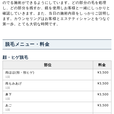
のでる施術ができるようにしています。どの部分の毛を処理
し、どの部分を残すか、鏡を使用しお客様と一緒にしっかりと
中国・四国
確認していきます。また、当日の施術内容をしっかりご説明し
ます。カウンセリングはお客様とエステティシャンとをつなぐ
鳥取県
島根県
岡山県
広島県
第一歩。とても大切な時間です。
山口県
徳島県
香川県
愛媛県
脱毛メニュー・料金
高知県
顔・ヒゲ脱毛
九州・沖縄
部位
料金
福岡県
佐賀県
長崎県
熊本県
両ほほ(頬・頬ヒゲ)
¥3,500
1回
両もみあげ
¥3,500
大分県
宮崎県
鹿児島県
沖縄県
1回
鼻下
¥3,500
1回
あご
¥3,500
1回