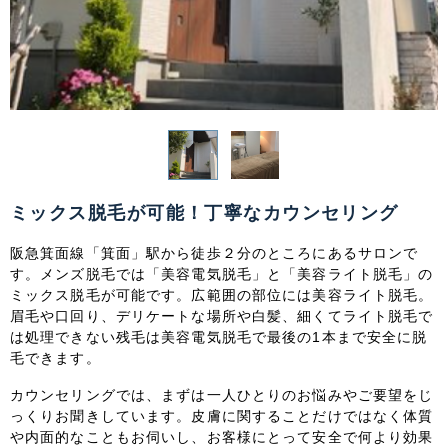
関東
茨城県
栃木県
群馬県
埼玉県
千葉県
東京都
神奈川県
中部
新潟県
富山県
石川県
福井県
ミックス脱毛が可能！丁寧なカウンセリング
山梨県
長野県
岐阜県
静岡県
阪急箕面線「箕面」駅から徒歩２分のところにあるサロンで
す。メンズ脱毛では「美容電気脱毛」と「美容ライト脱毛」の
ミックス脱毛が可能です。広範囲の部位には美容ライト脱毛。
愛知県
眉毛や口回り、デリケートな場所や白髪、細くてライト脱毛で
は処理できない残毛は美容電気脱毛で最後の1本まで安全に脱
関西
毛できます。
滋賀県
京都府
大阪府
兵庫県
カウンセリングでは、まずは一人ひとりのお悩みやご要望をじ
っくりお聞きしています。皮膚に関することだけではなく体質
や内面的なこともお伺いし、お客様にとって安全で何より効果
奈良県
三重県
和歌山県