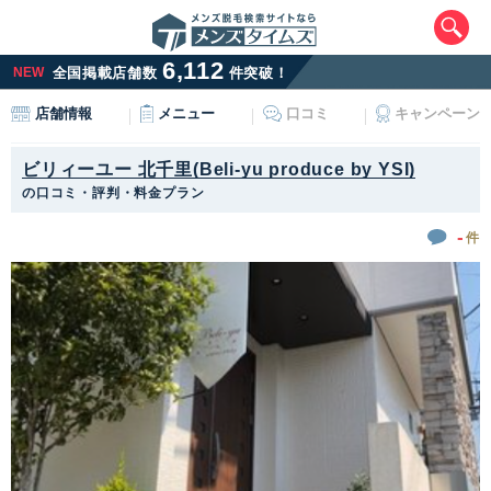
6,112
NEW
全国掲載店舗数
件突破！
メニュー
口コミ
キャンペーン
店舗情報
ビリィーユー 北千里(Beli-yu produce by YSI)
の口コミ・評判・料金プラン
-
件
エリアから最寄りサロンを探す
北海道・東北
北海道
青森県
岩手県
宮城県
秋田県
山形県
福島県