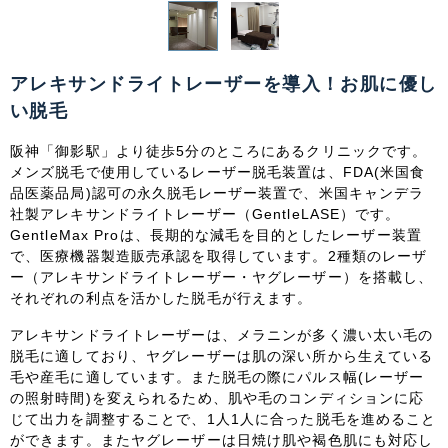
関東
茨城県
栃木県
群馬県
埼玉県
アレキサンドライトレーザーを導入！お肌に優し
千葉県
東京都
神奈川県
い脱毛
阪神「御影駅」より徒歩5分のところにあるクリニックです。
中部
メンズ脱毛で
使用しているレーザー脱毛装置は、FDA(米国食
品医薬品局)認可の永久脱毛レーザー装置で、米国キャンデラ
新潟県
富山県
石川県
福井県
社製アレキサンドライトレーザー（GentleLASE）です。
GentleMax Proは、長期的な減毛を目的としたレーザー装置
山梨県
長野県
岐阜県
静岡県
で、医療機器製造販売承認を取得しています。2種類のレーザ
ー（アレキサンドライトレーザー・ヤグレーザー）を搭載し、
愛知県
それぞれの利点を活かした脱毛が行えます。
アレキサンドライトレーザーは、メラニンが多く濃い太い毛の
関西
脱毛に適しており、ヤグレーザーは肌の深い所から生えている
毛や産毛に適しています。また脱毛の際にパルス幅(レーザー
滋賀県
京都府
大阪府
兵庫県
の照射時間)を変えられるため、肌や毛のコンディションに応
じて出力を調整することで、1人1人に合った脱毛を進めること
ができます。またヤグレーザーは日焼け肌や褐色肌にも対応し
奈良県
三重県
和歌山県