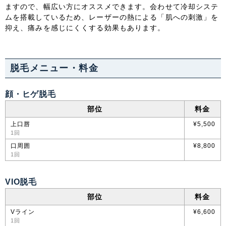
ますので、幅広い方にオススメできます。会わせて冷却システ
ムを搭載しているため、レーザーの熱による「肌への刺激」を
中国・四国
抑え、痛みを感じにくくする効果もあります。
鳥取県
島根県
岡山県
広島県
脱毛メニュー・料金
山口県
徳島県
香川県
愛媛県
顔・ヒゲ脱毛
高知県
部位
料金
九州・沖縄
上口唇
¥5,500
1回
福岡県
佐賀県
長崎県
熊本県
口周囲
¥8,800
1回
大分県
宮崎県
鹿児島県
沖縄県
VIO脱毛
部位
料金
Vライン
¥6,600
1回