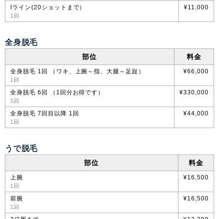
Iライン(20ショットまで）
¥11,000
1回
全身脱毛
部位
料金
全身脱毛 1回 （ワキ、上腕～指、大腿～足趾）
¥66,000
1回
全身脱毛 6回 （1回分お得です）
¥330,000
1回
全身脱毛 7回目以降 1回
¥44,000
1回
うで脱毛
部位
料金
上腕
¥16,500
1回
前腕
¥16,500
1回