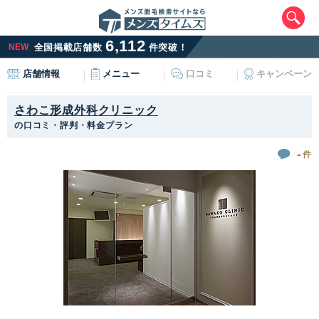
6,112
NEW
全国掲載店舗数
件突破！
メニュー
口コミ
キャンペーン
店舗情報
さわこ形成外科クリニック
の口コミ・評判・料金プラン
-
件
エリアから最寄りサロンを探す
北海道・東北
北海道
青森県
岩手県
宮城県
秋田県
山形県
福島県