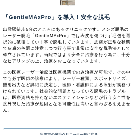
関東
「GentleMAxPro」を導入！安全な脱毛
茨城県
栃木県
群馬県
埼玉県
出雲駅徒歩5分のところにあるクリニックです。メンズ脱毛の
千葉県
東京都
神奈川県
レーザー脱毛「GentleMAxPro」では表皮を傷つけず毛包を選
択的に破壊していく事で脱毛していきます。皮膚が正常な状態
中部
で皮膚の色調に注意しつつ行う事で非常に安全な脱毛法として
確立されています。当院ではより安全に治療を行う為に、十分
新潟県
富山県
石川県
福井県
なヒアリングの上、治療をおこなっていきます。
この医療レーザー治療は医療機関でのみ治療が可能で、その中
山梨県
長野県
岐阜県
静岡県
でも必ず医師の診察により、レーザー種類、スポットサイズ、
照射出力など詳細に決定し、医師・看護師による照射が義務づ
愛知県
けられています。社会的な問題となっている脱毛のトラブル
は、医療資格を持たないエステティシャンなどが行う安全性を
度外視した治療が起因となる可能性は高いと言わざるをえませ
関西
ん。
滋賀県
京都府
大阪府
兵庫県
奈良県
三重県
和歌山県
出雲市の脱毛クリニック一覧に戻る