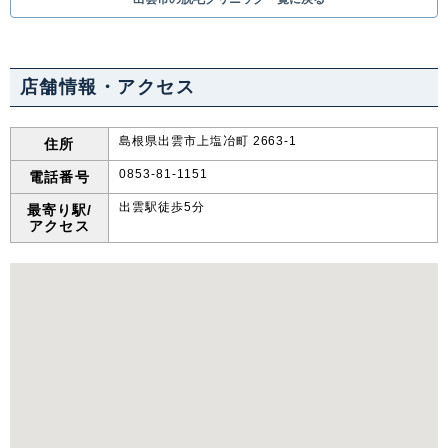
中国・四国
店舗情報・アクセス
鳥取県
島根県
岡山県
広島県
山口県
徳島県
香川県
愛媛県
島根県出雲市上塩冶町 2663-1
住所
0853-81-1151
電話番号
高知県
出雲駅徒歩5分
最寄り駅/
アクセス
九州・沖縄
福岡県
佐賀県
長崎県
熊本県
大分県
宮崎県
鹿児島県
沖縄県