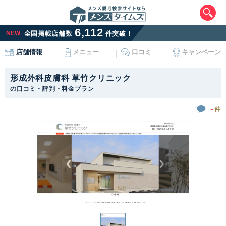
6,112
NEW
全国掲載店舗数
件突破！
メニュー
口コミ
キャンペーン
店舗情報
形成外科皮膚科 草竹クリニック
の口コミ・評判・料金プラン
-
件
エリアから最寄りサロンを探す
北海道・東北
北海道
青森県
岩手県
宮城県
秋田県
山形県
福島県