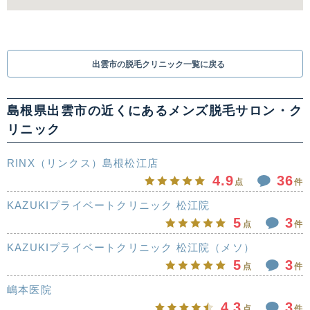
出雲市の脱毛クリニック一覧に戻る
島根県出雲市の近くにあるメンズ脱毛サロン・ク
リニック
RINX（リンクス）島根松江店
4.9
36
点
件
KAZUKIプライベートクリニック 松江院
5
3
点
件
KAZUKIプライベートクリニック 松江院（メソ）
5
3
点
件
嶋本医院
4.3
3
点
件