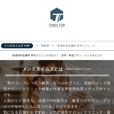
メンズタイムズ TOP
島根県
形成外科皮膚科 草竹クリニック
形成外科皮膚科 草竹クリニックの口コミ・評判・料金プラン - メンズタイムズ
メンズタイムズとは
「男のコンプレックス解決」をコンセプトに、全国のメンズ脱
毛サロン・クリニック検索が出来る男性特化型メディアサイト
です。
人気のヒゲ脱毛も、話題のVIO脱毛も、最寄りのサロン・クリ
ニックをかんたんに見つけることができます。
気になる店舗やおすすめ・人気の脱毛サロン・クリニック・最