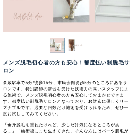
関東
茨城県
栃木県
群馬県
埼玉県
千葉県
東京都
神奈川県
中部
新潟県
富山県
石川県
福井県
メンズ脱毛初心者の方も安心！都度払い制脱毛サ
ロン
山梨県
長野県
岐阜県
静岡県
倉敷駅車で5分/徒歩15分、市民会館徒歩5分のところにあるサ
愛知県
ロンです。特別講師の講習を受けた技術力の高いスタッフによ
る施術で、メンズ脱毛初心者の方も安心しておまかせできま
す。都度払い制脱毛サロンとなっており、お財布に優しくリー
関西
ズナブルです。必要な回数だけ施術を受けられるため、ぜひ一
度お試ししてみてください。
滋賀県
京都府
大阪府
兵庫県
「全身脱毛を重ねたけれど、少しだけ気になるところがあ
る…」「施術後にまた生えてきた」そんな方にはパーツ脱毛が
奈良県
三重県
和歌山県