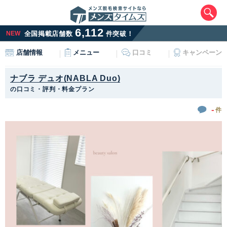
6,112
NEW
全国掲載店舗数
件突破！
メニュー
口コミ
キャンペーン
店舗情報
ナブラ デュオ(NABLA Duo)
の口コミ・評判・料金プラン
-
件
エリアから最寄りサロンを探す
北海道・東北
北海道
青森県
岩手県
宮城県
秋田県
山形県
福島県