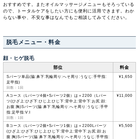
おすすめです。またオイルマッサージメニューもそろっている
ので、トータルケアをしたい方にも便利に活用できます。わか
中国・四国
らない事や、不安な事はなんでもご相談してみてください。
鳥取県
島根県
岡山県
広島県
脱毛メニュー・料金
山口県
徳島県
香川県
愛媛県
顔・ヒゲ脱毛
高知県
部位
料金
九州・沖縄
Sパーツ単品(脇:鼻下:乳輪周り:へそ周り:うなじ:手甲指:
¥1,650
足甲指)
回数：1回
福岡県
佐賀県
長崎県
熊本県
Aコース（Lパーツ4個+Sパーツ2個）は＋2200（Lパー
¥11,000
ツ(ひざ上:ひざ下:ひじ上:ひじ下:背中上:背中下:お尻:顔:
大分県
宮崎県
鹿児島県
沖縄県
お腹:胸)Sパーツ(脇:鼻下:乳輪周り:へそ周り:うなじ:手甲
指:足甲指:V:I
回数：1回
Bコース（Lパーツ2個+Sパーツ1個）は＋2200Lパーツ
¥5,500
(ひざ上:ひざ下:ひじ上:ひじ下:背中上:背中下:お尻:顔:お
腹:胸)Sパーツ(脇:鼻下:乳輪周り:へそ周り:うなじ:手甲指: