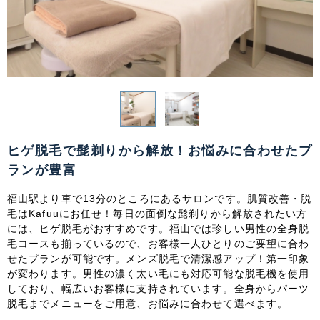
関東
茨城県
栃木県
群馬県
埼玉県
千葉県
東京都
神奈川県
中部
新潟県
富山県
石川県
福井県
ヒゲ脱毛で髭剃りから解放！お悩みに合わせたプ
ランが豊富
山梨県
長野県
岐阜県
静岡県
福山駅より車で13分のところにあるサロンです。肌質改善・脱
愛知県
毛はKafuuにお任せ！毎日の面倒な髭剃りから解放されたい方
には、ヒゲ脱毛がおすすめです。福山では珍しい男性の全身脱
毛コースも揃っているので、お客様一人ひとりのご要望に合わ
関西
せたプランが可能です。メンズ脱毛で清潔感アップ！第一印象
が変わります。男性の濃く太い毛にも対応可能な脱毛機を使用
滋賀県
京都府
大阪府
兵庫県
しており、幅広いお客様に支持されています。全身からパーツ
脱毛までメニューをご用意、お悩みに合わせて選べます。
奈良県
三重県
和歌山県