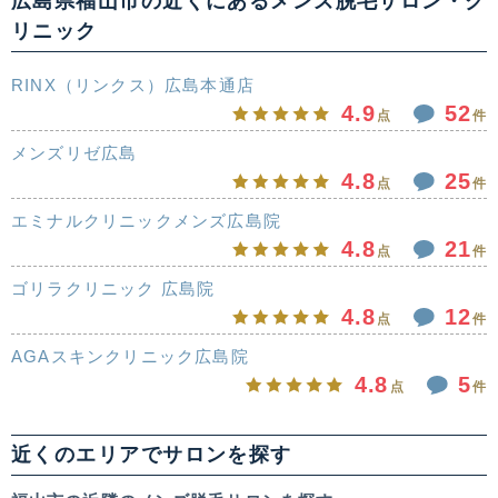
広島県福山市の近くにあるメンズ脱毛サロン・ク
リニック
RINX（リンクス）広島本通店
4.9
52
点
件
メンズリゼ広島
4.8
25
点
件
エミナルクリニックメンズ広島院
4.8
21
点
件
ゴリラクリニック 広島院
4.8
12
点
件
AGAスキンクリニック広島院
4.8
5
点
件
近くのエリアでサロンを探す