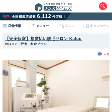
6,112
NEW
全国掲載店舗数
件突破！
メニュー
口コミ
キャンペーン
店舗情報
【完全個室】都度払い脱毛サロン Kafuu
の口コミ・評判・料金プラン
-
件
エリアから最寄りサロンを探す
北海道・東北
北海道
青森県
岩手県
宮城県
秋田県
山形県
福島県