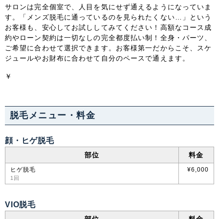
サロンは完全個室で、人目を気にせず通えるようになっていま
す。「メンズ脱毛に通っているのを見られたくない…」という
中国・四国
お客様も、安心してお試ししてみてください！高額なコース成
約やローン契約は一切なしの完全都度払い制！全身・パーツ、
鳥取県
島根県
岡山県
広島県
ご希望に合わせて選択できます。お客様第一だからこそ、スケ
ジュールやお財布に合わせて自分のペースで通えます。
山口県
徳島県
香川県
愛媛県
￥
高知県
脱毛メニュー・料金
九州・沖縄
福岡県
佐賀県
長崎県
熊本県
顔・ヒゲ脱毛
部位
料金
大分県
宮崎県
鹿児島県
沖縄県
ヒゲ脱毛
¥6,000
1回
VIO脱毛