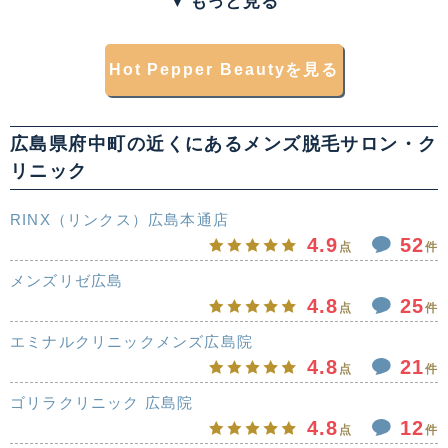
▼
もっと見る
Hot Pepper Beautyを見る
広島県府中町の近くにあるメンズ脱毛サロン・ク
リニック
RINX（リンクス）広島本通店
4.9
52
点
件
メンズリゼ広島
4.8
25
点
件
エミナルクリニックメンズ広島院
4.8
21
点
件
ゴリラクリニック 広島院
4.8
12
点
件