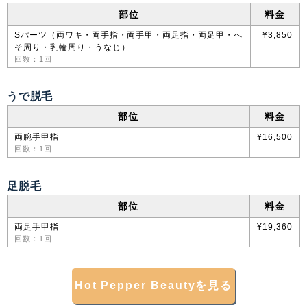
部位
料金
Sパーツ（両ワキ・両手指・両手甲・両足指・両足甲・へ
¥3,850
そ周り・乳輪周り・うなじ）
回数：1回
うで脱毛
部位
料金
両腕手甲指
¥16,500
回数：1回
足脱毛
部位
料金
両足手甲指
¥19,360
回数：1回
Hot Pepper Beautyを見る