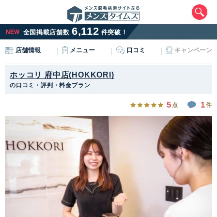
6,112
NEW
全国掲載店舗数
件突破！
メニュー
口コミ
キャンペーン
店舗情報
ホッコリ 府中店(HOKKORI)
の口コミ・評判・料金プラン
5
1
点
件
エリアから最寄りサロンを探す
北海道・東北
北海道
青森県
岩手県
宮城県
秋田県
山形県
福島県