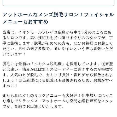
中国・四国
アットホームなメンズ脱毛サロン！フェイシャル
メニューもおすすめ
鳥取県
島根県
岡山県
広島県
当店は、
イオンモールソレイユ広島から車で5分のところにあ
山口県
徳島県
香川県
愛媛県
るサロンです。高い技術力を持つ選りすぐりのスタッフが、丁
寧に施術します！脱毛が初めての方も、ぜひお気軽にお越しく
ださい。男性の来店多数で、通いやすいという声も多数いただ
高知県
いています！
九州・沖縄
脱毛には最新の「ルミクス脱毛機」を採用しています。従来型
とは違い、痛みがほぼ無くスピーディーに完了するのが特徴で
福岡県
佐賀県
長崎県
熊本県
す。人気のヒゲ脱毛で、
カミソリ負け・青ヒゲから解放されま
しょう！自己処理による肌荒れも改善されるため、お肌がすべ
すべに！
大分県
宮崎県
鹿児島県
沖縄県
また
もみほぐしのリラクメニューも大好評！仕事帰りにほっこ
り癒しでリラックス！アットホームな空間と経験豊富なスタッ
フが、笑顔でお出迎えいたします。