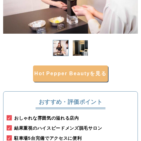
関東
茨城県
栃木県
群馬県
埼玉県
千葉県
東京都
神奈川県
中部
新潟県
富山県
石川県
福井県
Hot Pepper Beautyを見る
山梨県
長野県
岐阜県
静岡県
愛知県
おすすめ・評価ポイント
関西
おしゃれな雰囲気の溢れる店内
滋賀県
京都府
大阪府
兵庫県
結果重視のハイスピードメンズ脱毛サロン
駐車場5台完備でアクセスに便利
奈良県
三重県
和歌山県