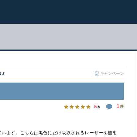
コミ
キャンペーン
1
5
件
点
ています。こちらは黒色にだけ吸収されるレーザーを照射