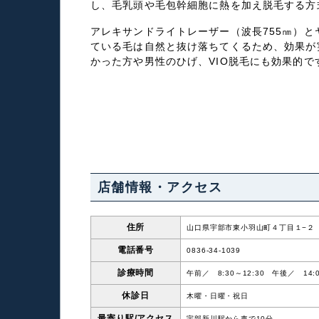
し、毛乳頭や毛包幹細胞に熱を加え脱毛する方
アレキサンドライトレーザー（波長755㎚）と
ている毛は自然と抜け落ちてくるため、効果が
かった方や男性のひげ、VIO脱毛にも効果的
店舗情報・アクセス
住所
山口県宇部市東小羽山町４丁目１−２
電話番号
0836-34-1039
診療時間
午前／ 8:30～12:30 午後／ 14:0
休診日
木曜・日曜・祝日
最寄り駅/
アクセス
宇部新川駅から車で10分