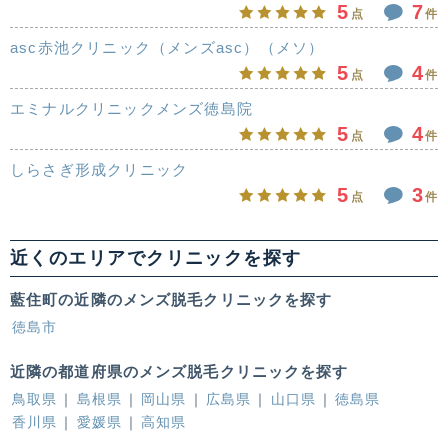
5
7
点
件
asc赤池クリニック（メンズasc）（メソ）
5
4
点
件
エミナルクリニックメンズ徳島院
5
4
点
件
しらさぎ形成クリニック
5
3
点
件
近くのエリアでクリニックを探す
藍住町の近隣のメンズ脱毛クリニックを探す
徳島市
近隣の都道府県のメンズ脱毛クリニックを探す
鳥取県
島根県
岡山県
広島県
山口県
徳島県
香川県
愛媛県
高知県