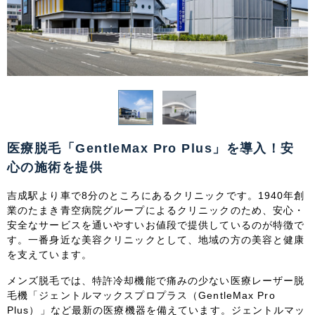
関東
茨城県
栃木県
群馬県
埼玉県
千葉県
東京都
神奈川県
中部
新潟県
富山県
石川県
福井県
医療脱毛「GentleMax Pro Plus」を導入！安
心の施術を提供
山梨県
長野県
岐阜県
静岡県
吉成駅より車で8分のところにあるクリニックです。1940年創
愛知県
業のたまき青空病院グループによるクリニックのため、安心・
安全なサービスを通いやすいお値段で提供しているのが特徴で
す。一番身近な美容クリニックとして、地域の方の美容と健康
関西
を支えています。
滋賀県
京都府
大阪府
兵庫県
メンズ脱毛では、特許冷却機能で痛みの少ない医療レーザー脱
毛機「ジェントルマックスプロプラス（GentleMax Pro
Plus）」など最新の医療機器を備えています。ジェントルマッ
奈良県
三重県
和歌山県