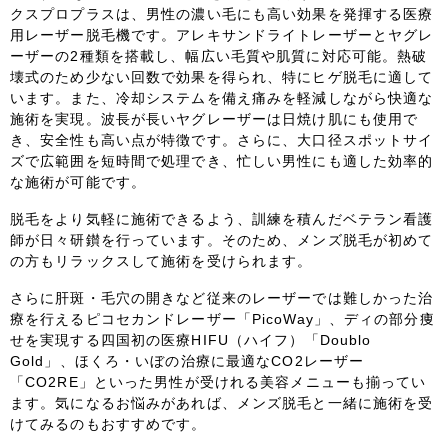
クスプロプラスは、男性の濃い毛にも高い効果を発揮する医療
用レーザー脱毛機です。アレキサンドライトレーザーとヤグレ
中国・四国
ーザーの2種類を搭載し、幅広い毛質や肌質に対応可能。熱破
壊式のため少ない回数で効果を得られ、特にヒゲ脱毛に適して
鳥取県
島根県
岡山県
広島県
います。また、冷却システムを備え痛みを軽減しながら快適な
施術を実現。波長が長いヤグレーザーは日焼け肌にも使用で
山口県
徳島県
香川県
愛媛県
き、安全性も高い点が特徴です。さらに、大口径スポットサイ
ズで広範囲を短時間で処理でき、忙しい男性にも適した効率的
な施術が可能です。
高知県
脱毛をより気軽に施術できるよう、訓練を積んだベテラン看護
師が日々研鑚を行っています。そのため、メンズ脱毛が初めて
九州・沖縄
の方もリラックスして施術を受けられます。
福岡県
佐賀県
長崎県
熊本県
さらに肝斑・毛穴の開きなど従来のレーザーでは難しかった治
療を行えるピコセカンドレーザー「PicoWay」、ディの部分痩
大分県
宮崎県
鹿児島県
沖縄県
せを実現する四国初の医療HIFU（ハイフ）「Doublo
Gold」、ほくろ・いぼの治療に最適なCO2レーザー
「CO2RE」といった男性が受けれる美容メニューも揃ってい
ます。気になるお悩みがあれば、メンズ脱毛と一緒に施術を受
けてみるのもおすすめです。