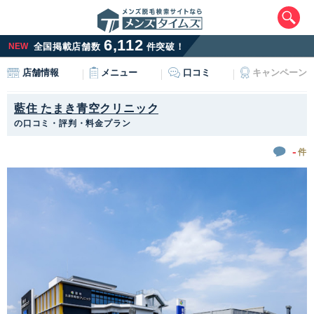
6,112
NEW
全国掲載店舗数
件突破！
メニュー
口コミ
キャンペーン
店舗情報
藍住 たまき青空クリニック
の口コミ・評判・料金プラン
-
件
エリアから最寄りサロンを探す
北海道・東北
北海道
青森県
岩手県
宮城県
秋田県
山形県
福島県