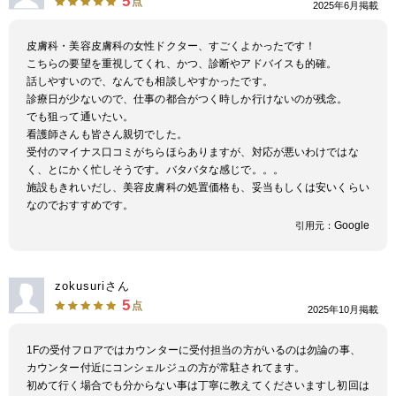
5
点
2025年6月掲載
皮膚科・美容皮膚科の女性ドクター、すごくよかったです！
こちらの要望を重視してくれ、かつ、診断やアドバイスも的確。
話しやすいので、なんでも相談しやすかったです。
診療日が少ないので、仕事の都合がつく時しか行けないのが残念。
でも狙って通いたい。
看護師さんも皆さん親切でした。
受付のマイナス口コミがちらほらありますが、対応が悪いわけではな
く、とにかく忙しそうです。バタバタな感じで。。。
施設もきれいだし、美容皮膚科の処置価格も、妥当もしくは安いくらい
なのでおすすめです。
Google
引用元：
zokusuriさん
5
点
2025年10月掲載
1Fの受付フロアではカウンターに受付担当の方がいるのは勿論の事、
カウンター付近にコンシェルジュの方が常駐されてます。
初めて行く場合でも分からない事は丁寧に教えてくださいますし初回は