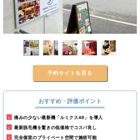
関東
茨城県
栃木県
群馬県
埼玉県
千葉県
東京都
神奈川県
中部
新潟県
富山県
石川県
福井県
予約サイトを見る
山梨県
長野県
岐阜県
静岡県
愛知県
おすすめ・評価ポイント
関西
痛みの少ない最新機「ルミクスA9」を導入
滋賀県
京都府
大阪府
兵庫県
最新脱毛機を驚きの低価格でコスパ良し
完全個室のプライベート空間で施術可能
奈良県
三重県
和歌山県