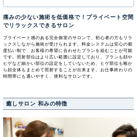
中国・四国
痛みの少ない施術を低価格で！プライベート空間
でリラックスできるサロン
鳥取県
島根県
岡山県
広島県
プライベート感のある完全個室のサロンで、初心者の方もリラ
山口県
徳島県
香川県
愛媛県
ックスしながら施術が受けられます。料金システムは安心の都
度払い制で、お客様の希望に合わせたプランを組むことが可能
です。照射部位はより広い範囲に設定しており、プランも顔や
高知県
ヒゲなど細かい部位の設定をしていないため、ヒゲ部位も喉か
ら顔全体もまとめて照射することが出来ます。お仕事終わりの
九州・沖縄
時間帯にも通いやすく、便利なサロンです。
福岡県
佐賀県
長崎県
熊本県
大分県
宮崎県
鹿児島県
沖縄県
癒しサロン 和みの特徴