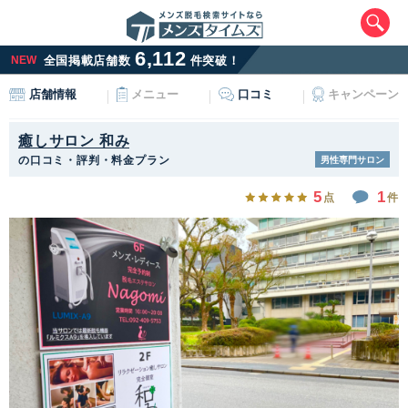
6,112
NEW
全国掲載店舗数
件突破！
メニュー
口コミ
キャンペーン
店舗情報
癒しサロン 和み
の口コミ・評判・料金プラン
男性専門サロン
5
1
点
件
エリアから最寄りサロンを探す
北海道・東北
北海道
青森県
岩手県
宮城県
秋田県
山形県
福島県