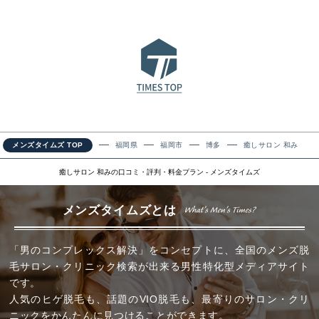
メンズタイムズ TOP
福岡県
福岡市
博多
癒しサロン 和み
癒しサロン 和みの口コミ・評判・料金プラン - メンズタイムズ
メンズタイムズとは
「男のコンプレックス解決」をコンセプトに、全国のメンズ脱
毛サロン・クリニック検索が出来る男性特化型メディアサイト
です。
人気のヒゲ脱毛も、話題のVIO脱毛も、最寄りのサロン・クリ
ニックをかんたんに見つけることができます。