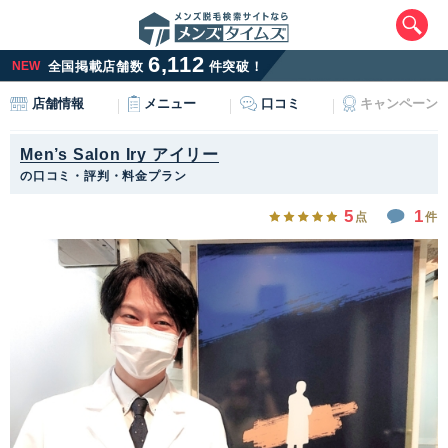
6,112
NEW
全国掲載店舗数
件突破！
メニュー
口コミ
キャンペーン
店舗情報
Men’s Salon Iry アイリー
の口コミ・評判・料金プラン
5
1
点
件
エリアから最寄りサロンを探す
北海道・東北
北海道
青森県
岩手県
宮城県
秋田県
山形県
福島県