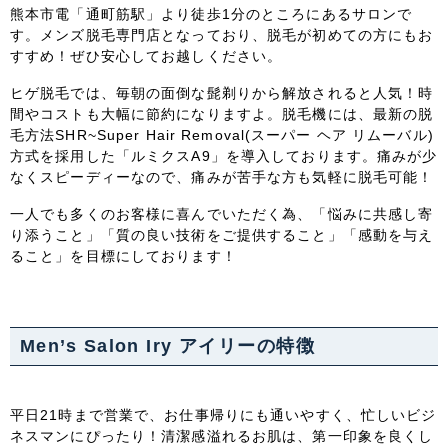
熊本市電「通町筋駅」より徒歩1分のところにあるサロンで
す。メンズ脱毛専門店となっており、脱毛が初めての方にもお
中国・四国
すすめ！ぜひ安心してお越しください。
鳥取県
島根県
岡山県
広島県
ヒゲ脱毛では、毎朝の面倒な髭剃りから解放されると人気！時
間やコストも大幅に節約になりますよ。脱毛機には、最新の脱
毛方法SHR~Super Hair Removal(スーパー ヘア リムーバル)
山口県
徳島県
香川県
愛媛県
方式を採用した「ルミクスA9」を導入しております。痛みが少
なくスピーディーなので、痛みが苦手な方も気軽に脱毛可能！
高知県
一人でも多くのお客様に喜んでいただく為、「悩みに共感し寄
り添うこと」「質の良い技術をご提供すること」「感動を与え
九州・沖縄
ること」を目標にしております！
福岡県
佐賀県
長崎県
熊本県
大分県
宮崎県
鹿児島県
沖縄県
Men’s Salon Iry アイリーの特徴
平日21時まで営業で、お仕事帰りにも通いやすく、忙しいビジ
ネスマンにぴったり！清潔感溢れるお肌は、第一印象を良くし