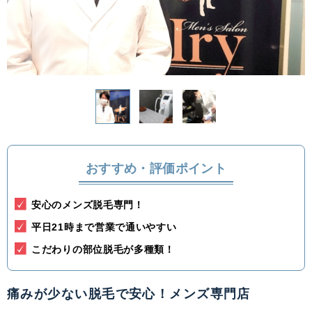
関東
茨城県
栃木県
群馬県
埼玉県
千葉県
東京都
神奈川県
中部
新潟県
富山県
石川県
福井県
おすすめ・評価ポイント
山梨県
長野県
岐阜県
静岡県
安心のメンズ脱毛専門！
愛知県
平日21時まで営業で通いやすい
関西
こだわりの部位脱毛が多種類！
滋賀県
京都府
大阪府
兵庫県
痛みが少ない脱毛で安心！メンズ専門店
奈良県
三重県
和歌山県