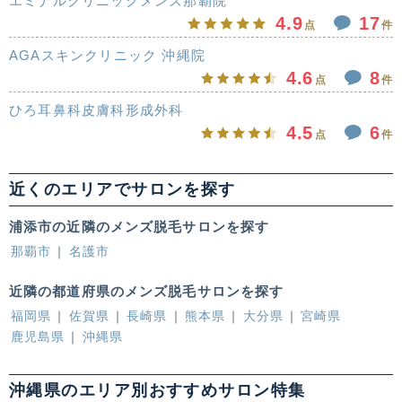
エミナルクリニックメンズ那覇院
4.9
17
点
件
AGAスキンクリニック 沖縄院
4.6
8
点
件
ひろ耳鼻科皮膚科形成外科
4.5
6
点
件
近くのエリアでサロンを探す
浦添市の近隣のメンズ脱毛サロンを探す
那覇市
名護市
近隣の都道府県のメンズ脱毛サロンを探す
福岡県
佐賀県
長崎県
熊本県
大分県
宮崎県
鹿児島県
沖縄県
沖縄県のエリア別おすすめサロン特集