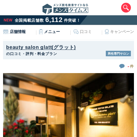
6,112
NEW
全国掲載店舗数
件突破！
メニュー
口コミ
キャンペーン
店舗情報
beauty salon glatt(グラット)
の口コミ・評判・料金プラン
男性専門サロン
-
件
エリアから最寄りサロンを探す
北海道・東北
北海道
青森県
岩手県
宮城県
秋田県
山形県
福島県