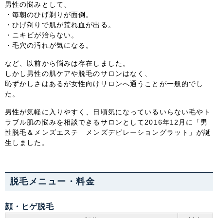
男性の悩みとして、
・毎朝のひげ剃りが面倒。
中国・四国
・ひげ剃りで肌が荒れ血が出る。
・ニキビが治らない。
鳥取県
島根県
岡山県
広島県
・毛穴の汚れが気になる。
など、以前から悩みは存在しました。
山口県
徳島県
香川県
愛媛県
しかし男性の肌ケアや脱毛のサロンはなく、
恥ずかしさはあるが女性向けサロンへ通うことが一般的でし
高知県
た。
男性が気軽に入りやすく、日頃気になっているいらない毛やト
九州・沖縄
ラブル肌の悩みを相談できるサロンとして2016年12月に「男
性脱毛＆メンズエステ メンズデピレーショングラット」が誕
福岡県
佐賀県
長崎県
熊本県
生しました。
大分県
宮崎県
鹿児島県
沖縄県
脱毛メニュー・料金
顔・ヒゲ脱毛