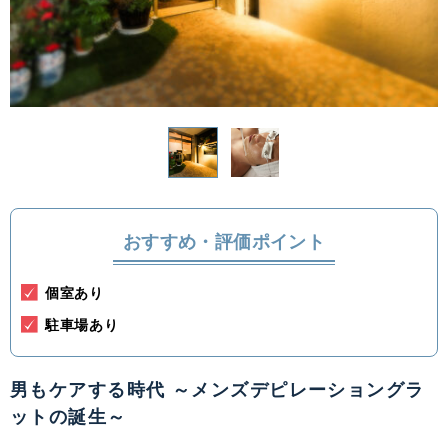
関東
茨城県
栃木県
群馬県
埼玉県
千葉県
東京都
神奈川県
中部
新潟県
富山県
石川県
福井県
おすすめ・評価ポイント
山梨県
長野県
岐阜県
静岡県
個室あり
愛知県
駐車場あり
関西
男もケアする時代 ～メンズデピレーショングラ
滋賀県
京都府
大阪府
兵庫県
ットの誕生～
奈良県
三重県
和歌山県