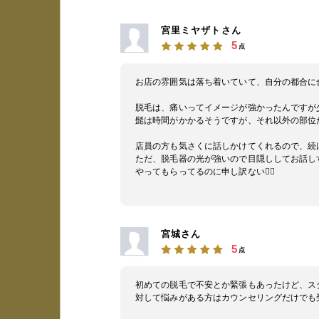
宮里ミヤザトさん
5
点
お店の雰囲気は落ち着いていて、自分の都合に
脱毛は、痛いってイメージが強かったんですが
髭は時間がかかるそうですが、それ以外の部位
店員の方も気さくに話しかけてくれるので、続
ただ、脱毛器の光が強いので目隠ししてお話し
やってもらってるのに申し訳ない🙇‍♂️
宮城さん
5
点
初めての脱毛で不安とか緊張もあったけど、ス
対して悩みがある方はカウンセリングだけでも