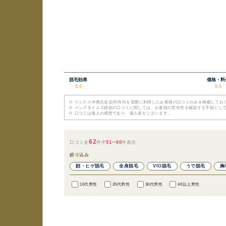
脱毛効果
価格・料
5.0
5.0
※
リンクス沖縄北谷店(RINX)を実際に利用したお客様の口コミのみを掲載してお
※
メンズタイムズ経由の口コミに関しては、お客様の実在性を確認する手段とし
※
口コミは個人の感想であり、個人差がございます。
62
口コミ全
件中
51
〜
60
件表示
絞り込み
顔・ヒゲ脱毛
全身脱毛
VIO脱毛
うで脱毛
胸
10代男性
20代男性
30代男性
40以上男性