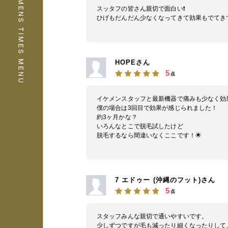
スッタフの皆さん親切で面白い❗
ひげもだんだん少なくなってきて効果もでてき
HOPEさん
5
点
イケメンスタッフと最新機器で痛みも少なく効
僕の場合は3回目で効果が感じられました！
約3ヶ月かな？
いろんなとこで脱毛試したけど
脱毛するなら間違いなくここです！🌟
7 エドゥー (‪沖縄のフット‬)さん
5
点
スタッフみんな親切で通いやすいです。
少しずつですが毛も減ったり細くなったりして