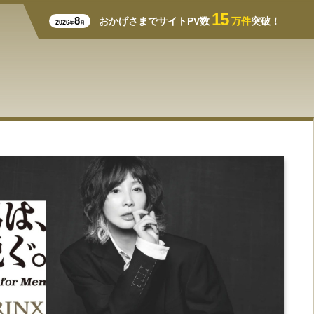
15
8
おかげさまでサイトPV数
万件
突破！
2026
年
月