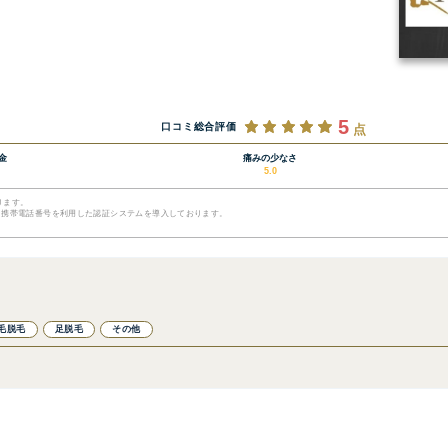
5
口コミ総合評価
点
金
痛みの少なさ
5.0
ります。
て携帯電話番号を利用した認証システムを導入しております。
毛脱毛
足脱毛
その他