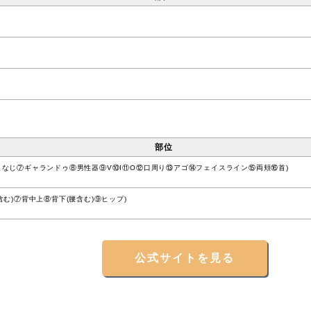
部位
うなじ⑦ギャランドゥ⑧男性器⑨V⑩I⑪O⑫口周り⑬アゴ⑭フェイスライン⑮両頬⑯首)
む)⑦背中上⑧背下(腰含む)⑨ヒップ)
公式サイトを見る