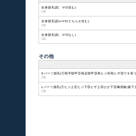
全身脱毛(顔、VIO含む)
1回
全身脱毛(顔orVIOどちらか含む)
1回
全身脱毛(顔、VIOなし)
1回
その他
Sパーツ脱毛(①両手指甲②両足指甲③両ヒジ④両ヒザ⑤ワキ⑥
1回
Lパーツ脱毛(①ヒジ上②ヒジ下③ヒザ上④ひざ下⑤胸⑥腹(腹下含
1回