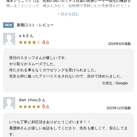
城本クリニックでは、信頼の高いルミナス社製の医療レーザー脱毛の機器を
用いることによって、痛みも少なく、短時間で手軽にむだ毛処理を行うこと
ができます。
+ 続きを読む
また、施術時間も例えば両ワキなら5分で、ほぼ1年で永久脱毛が実現しま
す。
新着口コミ・レビュー
NEW
a kさん
4
点
2024年8月掲載
受付のスタッフさんが優しいです。
やり取りがスムーズでした。
待たされる事もなくカウセリングを受けられました。
先生も特に偏ったアドバイスをされないので、自分で決めらました。
Google
引用元：
dan zhouさん
5
点
2023年12月掲載
いつも丁寧に対応頂きありがとうございます！！
看護師さんが楽しい会話をしてくださり、先生も優しくて、安心してま
す。