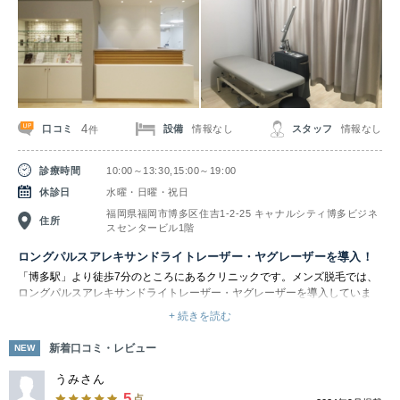
4
口コミ
設備
情報なし
スタッフ
情報なし
件
診療時間
10:00～13:30,15:00～19:00
休診日
水曜・日曜・祝日
福岡県福岡市博多区住吉1-2-25 キャナルシティ博多ビジネ
住所
スセンタービル1階
ロングパルスアレキサンドライトレーザー・ヤグレーザーを導入！
「博多駅」より徒歩7分のところにあるクリニックです。メンズ脱毛では、
ロングパルスアレキサンドライトレーザー・ヤグレーザーを導入していま
す。施術時には表皮を守るための冷却ガスが照射直前に噴射されるため、表
+ 続きを読む
皮を痛めることなくレーザーを照射できます。そのため比較的ダメージが少
なく、安全に脱毛を行えるのが特徴です。顔全体を照射した場合、うぶ毛も
新着口コミ・レビュー
NEW
少なくなり肌質の改善が期待できます。肌のくすみや毛穴が気になりにくく
なることで、美肌効果を実感できます。脱毛しながら肌質改善もできるた
うみさん
め、ヒゲ脱毛には特に人気となっています。ただし効果を実感できる回数は
5
点