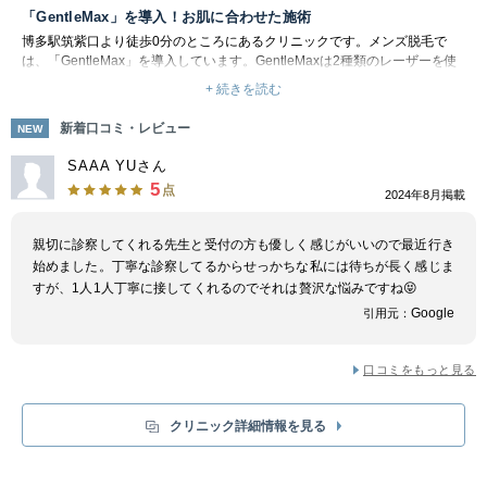
「GentleMax」を導入！お肌に合わせた施術
博多駅筑紫口より徒歩0分のところにあるクリニックです。メンズ脱毛で
は、「GentleMax」を導入しています。GentleMaxは2種類のレーザーを使
い分けている為、お客様に合わせての脱毛が出来ます。 中でもヤグレーザ
+ 続きを読む
ーは皮膚の深部まで届き、日焼け後や色黒の方の脱毛に使用します。男性の
場合はヒゲ脱毛にも効果的です。レーザー照射と同時に施術部を瞬時に凍ら
新着口コミ・レビュー
NEW
せる冷却ガスが噴射されることにより、高い出力での施術が可能です。
またデリケート部分や色素沈着部分等、もともとの肌自体にメラニンが多い
SAAA YUさん
部分でも施術ができます。毛のみに効果的に施術を行えるYAGレーザーとメ
5
点
2024年8月掲載
ラニンに反応するアレキサンドライトレーザーの2機を搭載していること
で、施術部に合わせたレーザーを選択できます。これにより肌への負担もか
なり軽減され、お肌に優しい脱毛を行う事が出来ます。実際の施術プランに
親切に診察してくれる先生と受付の方も優しく感じがいいので最近行き
ついては、カウンセリングで提案してもらえます。気になる点があれば、ぜ
始めました。丁寧な診察してるからせっかちな私には待ちが長く感じま
ひお気軽に相談してみましょう。
すが、1人1人丁寧に接してくれるのでそれは贅沢な悩みですね😝
Google
引用元：
口コミをもっと見る
クリニック詳細情報を見る