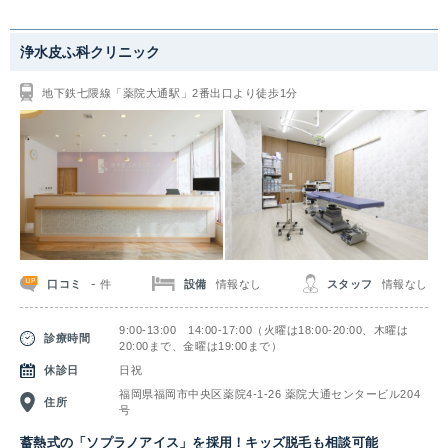
浄水皮ふ科クリニック
地下鉄七隈線「薬院大通駅」2番出口より徒歩1分
-
口コミ
設備
情報なし
スタッフ
情報なし
件
9:00-13:00 14:00-17:00（火曜は18:00-20:00、木曜は
診療時間
20:00まで、金曜は19:00まで）
休診日
日祝
福岡県福岡市中央区薬院4-1-26 薬院大通センタービル204
住所
号
蓄熱式の「ソプラノアイス」を採用！キッズ脱毛も相談可能