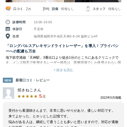
2
口コミ
設備
情報なし
スタッフ
情報なし
件
診療時間
10:00-19:00
休診日
不定休
住所
福岡県福岡市中央区天神2-8-38 協和ビル4F
「ロングパルスアレキサンドライトレーザー」を導入！プライバシ
ーへの配慮も万全
地下鉄空港線「天神駅」3番出口より徒歩1分のところにあるクリニックで
す。メンズ脱毛で使用するレーザー脱毛は、医療現場でしか使用されない医
療用レーザーで出力が強い「ロングパルスアレキサンドライトレーザー」で
+ 続きを読む
す。レーザーとともに冷却ガスを噴射するため、皮膚の表面を守りながら、
脱毛に有効なレーザーエネルギーを照射できます。１回の照射面積も直径
新着口コミ・レビュー
NEW
15ミリと小さいためにスピーディな脱毛に対応します。
個人差はありますが毛の成長サイクルに合わせて数回の照射で気にならない
招きねこさん
程度になります。医師の指示を受けた看護師が施術を行っているので、メン
5
点
2022年5月掲載
ズ脱毛初心者の方も安心して施術を受けられます。丁寧にカウンセリングを
行っており、不安な点は気軽に相談できます。YAMAHA のスピーチプライ
バシーシステムを導入しているので、お客様のプライバシー保護対策は万全
受付から看護師さんまで、非常に思いやりがあり、優しい対応です。
です。スピーチプライバシーとは会話に含まれる情報が第三者に漏れてしま
来てよかった、とホッとした記憶です。
うことを防ごうとする考え方で、会話の内容を包みかくす「特殊音」を組み
悩みがある人は、継続して通うことも多いと思いますので、対応が素敵
込んだマスキング音を再生しています。このシステムを導入することで、会