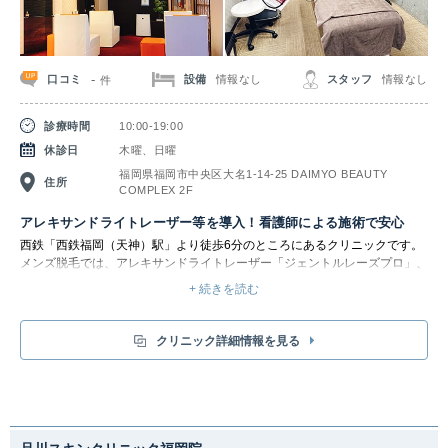
-
口コミ
設備
情報なし
スタッフ
情報なし
件
診療時間
10:00-19:00
休診日
木曜、日曜
福岡県福岡市中央区大名1-14-25 DAIMYO BEAUTY
住所
COMPLEX 2F
アレキサンドライトレーザー等を導入！看護師による施術で安心
西鉄「西鉄福岡（天神）駅」より徒歩6分のところにあるクリニックです。
メンズ脱毛では、アレキサンドライトレーザー「ジェントルレーズプロ」、
アレキサンドライトレーザー「ジェントルレーズ」、ダイオードレーザー
+ 続きを読む
｢ラインスキャン808｣といった最新脱毛機を導入しています。毛質に合わせ
て細かな設定が可能となっており、冷却ガスの噴射で熱と痛みを緩和しなが
ら施術できます。そのため「メンズ脱毛が初めてで不安…」という方も、お
クリニック詳細情報を見る
気軽に試しやすいのがメリットです。どの脱毛機が肌質に合うか不安な方
は、テスト照射も無料で利用できます。サクラアズクリニックの医療レーザ
ー脱毛は初診料0円で、手の届きにくい部分（うなじ、背中、oライン）の
剃毛も無料で看護師が行っています。万一施術後トラブルがあっても、診察
料は無料です。さらに料金やメリットデメリットをきちんと全て説明してく
れるため、安心して施術が受けられます。