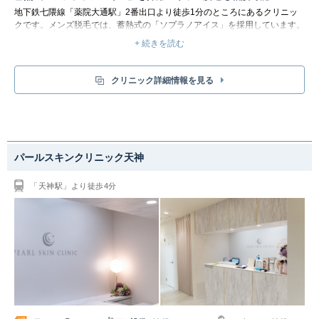
地下鉄七隈線「薬院大通駅」2番出口より徒歩1分のところにあるクリニッ
クです。メンズ脱毛では、蓄熱式の「ソプラノアイス」を採用しています。
お子さまやお肌の弱い方、痛みが苦手な方、日焼けした方でも安全に照射で
+ 続きを読む
きるのが特徴です。蓄熱式の医療レーザーは熱温度が約60度で熱破壊式(通
常のレーザー)と比べて約40度低くなっています。またソプラノアイスはコ
ンタクトクーリング機能により、照射時の痛みを抑えることができます。そ
クリニック詳細情報を見る
のため痛みが強いからと脱毛を諦めていた方や、毛深いことで悩んでいるお
子様(小学校1年生から可能)でも施術を受けられます。
またソプラノアイスはメラニン色素ではなく広範囲に弱いエネルギーで徐々
に毛の再生を妨げ、メラニン色素ではなく毛包をターゲットにしているため
地肌の色を選びません。元々の肌の色が黒い方や日焼けのリスクが高いお子
さま、また日焼けした肌の方でも赤みが完全に引いた後であれば、安全に照
パールスキンクリニック天神
射できます。小学生のお子様から、アトピー肌の方まで安全に脱毛が可能で
す。さらに脱毛と同時に真皮のコラーゲン産生を促進するため、毛穴の引き
「天神駅」より徒歩4分
締めや小じわの改善といった美肌効果も期待できます。毛穴が目立たなくな
り、滑らかな肌へと導きます。