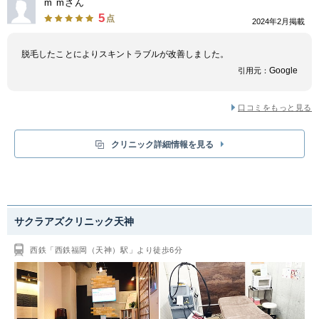
m mさん
施術の際にはレーザー照射の直前にマイナス26度の冷却ガスを噴射し肌を
5
点
2024年2月掲載
守るので、痛みが軽減されます。また、レーザーが⽑⽳を引き締めるので、
美肌へと導く効果も期待できるのがメリットです。日本脱毛学会員の女性看
護師が施術を行っており、信頼性が高いのも人気のポイントです。日々、患
脱毛したことによりスキントラブルが改善しました。
者様とのコミュニケーションを大事にすることはもちろんのこと、スタッフ
Google
引用元：
同士で定期的に勉強会を開催し、患者様のご希望に添えるよう常に努めてい
るため安心です。
口コミをもっと見る
クリニック詳細情報を見る
サクラアズクリニック天神
西鉄「西鉄福岡（天神）駅」より徒歩6分