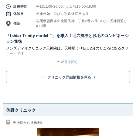
診療時間
平日11:00-20:00／土日祝10:00-19:00
休診日
年末年始、並びに別途休院日あり
福岡県福岡市中央区天神二丁目8番22号 Ｇビル天神西通り
住所
01 3階
「Ishtar Trinity model T」を導入！毛穴洗浄と脱毛のコンビネーシ
ョン施術
メンズディオクリニック天神院は、
天神駅より徒歩2分
のところにあるクリ
ニックです。
脱毛治療では「Ishtar Trinity model T（イシュタルトリニティモデルT）」を
+ 続きを読む
採用しています。「イシュタルトリニティモデルT」は、4つの異なるレー
ザー波長を同時に照射できる最新の脱毛技術を備えており、米国FDAの承認
も取得しているため安心です。太く濃い剛毛から細く薄い産毛まで、すべて
クリニック詳細情報を見る
の毛質と肌タイプに対応しており、どのような毛質のムダ毛でも効果的に脱
毛が可能です。マイナス5°Cの高性能な冷却機能を搭載しているため、施術
中の痛みや熱さを軽減し、快適で安全な脱毛体験を提供します。蓄熱式と熱
破壊式の両方に対応しており、全身脱毛に特化したシステムです。
メンズディオクリニックでは、さらに毛穴洗浄と脱毛のコンビネーション施
術も行うことで、より脱毛の効果を実感しやすくなっています。男性は女性
佐野クリニック
の3倍もある皮脂量や古くなった角質によって角栓ができやすく、毛穴の出
口が詰まってしまうことが多いです。これが原因で埋もれ毛やニキビ、毛穴
天神駅から徒歩5分
の黒ずみなどのトラブルが発生し、脱毛の効果にも影響を与えてしまいま
す。
そのため汚れた毛穴を徹底的に洗浄することで、清潔感のある肌を実現し、