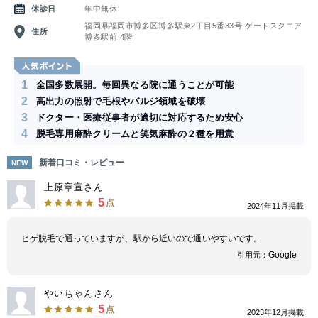
休診日
年中無休
産毛までの幅広い脱毛が可能です。冷却効率の優れたコンタクトクーリング
システムを採用し、クーリングで表皮を保護し痛みの少ないレーザーです。
福岡県福岡市博多区博多駅東2丁目5番33号 ゲートスクエア
住所
またスポットサイズも選択可能なため、素早い脱毛ができます。
博多駅前 4階
1
全国多数展開。毎回異なる院に通うことが可能
2
高出力の照射で毛根やバルジ領域を破壊
3
ドクター・医療従事者が適切に対応するため安心
4
脱毛専用麻酔クリームと笑気麻酔の２種を用意
新着口コミ・レビュー
NEW
上原章宣さん
5
点
2024年11月掲載
ヒゲ脱毛で通っていますが、駅から近いので通いやすいです。
Google
引用元：
やいちゃんさん
5
点
2023年12月掲載