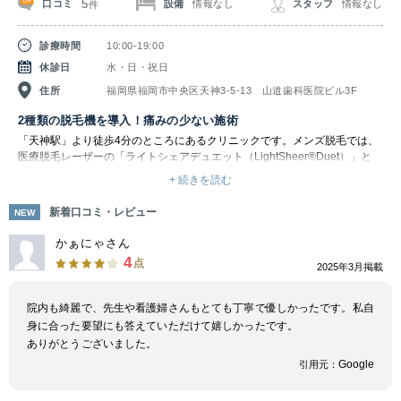
5
口コミ
設備
情報なし
スタッフ
情報なし
件
診療時間
10:00-19:00
休診日
水・日・祝日
住所
福岡県福岡市中央区天神3-5-13 山道歯科医院ビル3F
2種類の脱毛機を導入！痛みの少ない施術
「天神駅」より徒歩4分のところにあるクリニックです。メンズ脱毛では、
医療脱毛レーザーの「ライトシェアデュエット（LightSheer®Duet）」と
「クラリティツイン」を導入しています。
+ 続きを読む
「ライトシェアデュエット」はアメリカのルミナス社製のダイオードレーザ
ー医療脱毛機で、1997年に販売開始以来、日本を含む世界中の医療機関で
新着口コミ・レビュー
NEW
使用されており歴史が長く実績の多い脱毛機です。熱破壊式のダイオードレ
ーザーで、2つのハンドピースを用いて照射を行います。強めのパワーで広
かぁにゃさん
範囲に照射するため、効果が高い反面、蓄熱式と比べるとやや痛みを感じや
4
点
2025年3月掲載
すいのですが、ライトシェデュエットには照射時に吸引するシステムが備わ
っているため痛みが軽減できます。広い部位を短時間で施術することができ
る上、施術後の赤みや腫れ、痛みが少ないため、施術時に冷却やジェルの必
院内も綺麗で、先生や看護婦さんもとても丁寧で優しかったです。私自
要がないことも大きなメリットです。
身に合った要望にも答えていただけて嬉しかったです。
そして「クラリティツイン」は、あらゆるスキンタイプ（肌質）の全身脱毛
ありがとうございました。
のために最適な機器です。アレキサンドライトレーザー（755 nm）とヤグ
Google
引用元：
レーザー（1064 nm）が搭載されています。さらに世界初の照射技術「フラ
ットトップビーム」により、効率的で痛みのない脱毛を実現している点が大
きな特徴です。