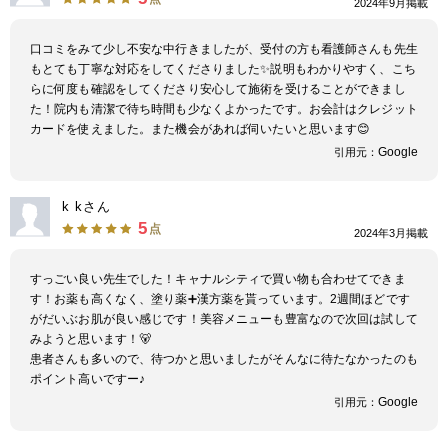
2024年9月掲載
一人ひとりのお肌の状態によって異なるため、気になる点があればぜひ一度
相談してみましょう。カウンセリングでは、女性医師がおひとりおひとりに
親身になって提案を行ってくれます。ご心配や疑問な点は何でも質問してみ
口コミをみて少し不安な中行きましたが、受付の方も看護師さんも先生
てください。
もとても丁寧な対応をしてくださりました✨説明もわかりやすく、こち
クリニックでは人気のヒゲ脱毛や、VIO脱毛にも対応しています。1回ごと
らに何度も確認をしてくださり安心して施術を受けることができまし
の都度払いの他、同一部位で6回目以降の施術を行う場合は半額になる料金
た！院内も清潔で待ち時間も少なくよかったです。お会計はクレジット
体系になっているため、リーズナブルです。そのため毛質や肌質に応じて、
カードを使えました。また機会があれば伺いたいと思います😊
適した回数だけを効率よく受けられておすすめです。
Google
引用元：
k kさん
5
点
2024年3月掲載
すっごい良い先生でした！キャナルシティで買い物も合わせてできま
す！お薬も高くなく、塗り薬➕漢方薬を貰っています。2週間ほどです
がだいぶお肌が良い感じです！美容メニューも豊富なので次回は試して
みようと思います！🐻
患者さんも多いので、待つかと思いましたがそんなに待たなかったのも
ポイント高いですー♪
Google
引用元：