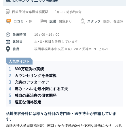
品川スキンクリニック福岡院
エステサロンでは医療機関ではないため、出力が弱い脱毛機器しか使用でき
ない他、スタッフの技術不足で当てる箇所にムラができたりと全身脱毛に3
西鉄天神大牟田線福岡駅 「南口」徒歩約5分
～5年も時間がかかってしまいます。しかしサクラアズクリニックで受けら
れる医療レーザー脱毛では、最短8ヵ月で終了することが可能です。何度も
-
口コミ
設備
個室あり
スタッフ
医師、看護師
件
通うのは億劫な脱毛通いも、圧倒的に短期間で済ませられる点が人気となっ
ています。
診療時間
10：00～19：00
休診日
土･日･祝日も診療しています
住所
福岡県福岡市中央区今泉1-20-2 天神MENTビル2F
1
800万症例の実績
2
カウンセリングを最重視
3
充実のアフターケア
4
痛み・ハレを最小限にする工夫
5
独自の新治療の研究開発
6
適正な価格設定
品川美容外科には様々な科目の専門医・医学博士が在籍していま
す。
西鉄天神大牟田線福岡駅「南口」から徒歩約5分と便利な場所にあり、お肌