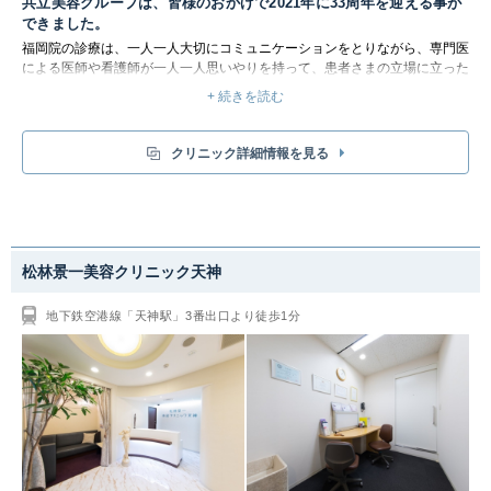
共立美容グループは、皆様のおかげで2021年に33周年を迎える事が
できました。
福岡院の診療は、一人一人大切にコミュニケーションをとりながら、専門医
による医師や看護師が一人一人思いやりを持って、患者さまの立場に立った
美容外科手術を行うことを信念としています。脂肪吸引や二重まぶた、わき
+ 続きを読む
が・多汗症、豊胸など、1989年に開院し、約30年に渡り美容医療を提供さ
せていただいてきた、全国に26院ある、美容整形クリニックです。皆様に
とって”安心できるクリニック”であり続けるために、ドクターひとりひとり
クリニック詳細情報を見る
が日々、技術の向上に努力し、専門医が新しい手法を開発しております。福
岡での美容整形は、共立美容外科 福岡院にお任せ下さい。福岡院は西日本
鉄道大牟田線 西鉄福岡(天神)駅から徒歩5分、福岡
松林景一美容クリニック天神
地下鉄空港線「天神駅」3番出口より徒歩1分