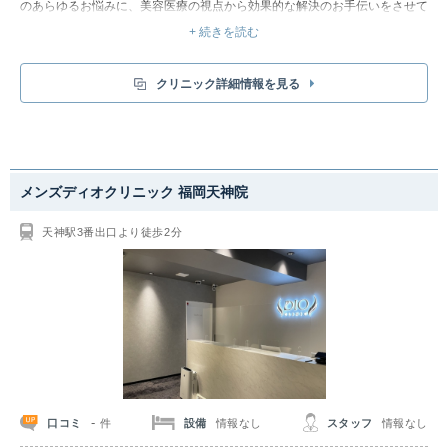
のあらゆるお悩みに、美容医療の視点から効果的な解決のお手伝いをさせて
いただきます。
+ 続きを読む
スタッフ一同、居心地のよいクリニックづくりを目指しています。ぜひ、お
気軽にお越しください。
クリニック詳細情報を見る
メンズディオクリニック 福岡天神院
天神駅3番出口より徒歩2分
-
口コミ
設備
情報なし
スタッフ
情報なし
件