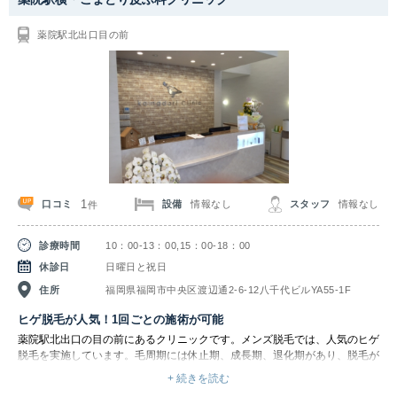
薬院駅北出口目の前
1
口コミ
設備
情報なし
スタッフ
情報なし
件
診療時間
10：00-13：00,15：00-18：00
休診日
日曜日と祝日
住所
福岡県福岡市中央区渡辺通2-6-12八千代ビルYA55-1F
ヒゲ脱毛が人気！1回ごとの施術が可能
薬院駅北出口の目の前にあるクリニックです。メンズ脱毛では、人気のヒゲ
脱毛を実施しています。毛周期には休止期、成長期、退化期があり、脱毛が
できる成長期にある毛に働きかけることで脱毛効果を促進します。すべて脱
+ 続きを読む
毛完了するには複数回施術を受ける必要がありますが、その分しっかりと美