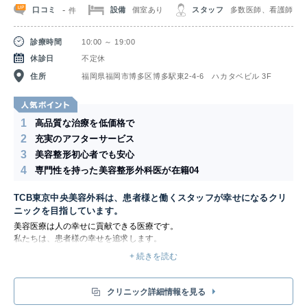
-
関東
口コミ
設備
個室あり
スタッフ
多数医師、看護師
件
茨城県
栃木県
群馬県
埼玉県
診療時間
10:00 ～ 19:00
休診日
不定休
千葉県
東京都
神奈川県
住所
福岡県福岡市博多区博多駅東2-4-6 ハカタベビル 3F
中部
1
高品質な治療を低価格で
新潟県
富山県
石川県
福井県
2
充実のアフターサービス
3
美容整形初心者でも安心
4
山梨県
長野県
岐阜県
静岡県
専門性を持った美容整形外科医が在籍04
TCB東京中央美容外科は、患者様と働くスタッフが幸せになるクリ
愛知県
ニックを目指しています。
美容医療は人の幸せに貢献できる医療です。
私たちは、患者様の幸せを追求します。
関西
そのために、働くスタッフの幸せも追求します。
+ 続きを読む
「美容医療に携わることができて楽しい」そう思えるクリニックを自らの手
滋賀県
京都府
大阪府
兵庫県
で創り上げ、患者様に幸せと喜びを提供するために、私たちは以下のビジョ
ンを掲げてクリニックの運営に邁進します。
クリニック詳細情報を見る
奈良県
三重県
和歌山県