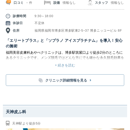
-
口コミ
設備
情報なし
スタッフ
情報なし
件
診療時間
9:30～18:00
休診日
不定休
住所
福岡県福岡市博多区博多駅東2-5−37 博多ニッコービル 8F
「エリートプラス」と「ソプラノ アイスプラチナム」を導入！安心
の施術
福岡美容皮膚科あやべクリニックは、博多駅筑紫口より徒歩2分のところに
あるクリニックです。メンズ脱毛ではどんな方にでも確かな永久脱毛効果を
実現できるよう、2つの脱毛機器で3タイプのレーザーを用意しています。
+ 続きを読む
最大限の効果を出すことを重視し、脱毛機器を使い分けて丁寧に施術してく
れます。
まず「エリートプラス」は日本人のメラニン色素に反応しやすいアレキサン
クリニック詳細情報を見る
ドライトレーザーと、太く濃い毛や色黒肌の脱毛に向いているヤグレーザー
を備えた医療レーザー機器です。波長が違う2つのレーザーを切り替えるこ
とで、あらゆる毛質・肌質の方に高い脱毛効果を発揮します。エリートプラ
スは、大きなハンドピースと速い照射スピードにより、広範囲の脱毛を短時
間で行えます。また－30℃のガスを噴射する冷却装置クライオエアーで、
照射時の痛み・肌へのダメージを最小限に抑えられるのが魅力です。
天神皮ふ科
そして「ソプラノ アイスプラチナム」は、蓄熱式の脱毛機器「ソプラノ」
シリーズの最上位モデルです。ハンドピースでレーザーを繰り返し照射し、
天神駅より徒歩5分
皮下に熱を蓄えることで、毛を作る細胞を破壊します。蓄熱式脱毛は、単発