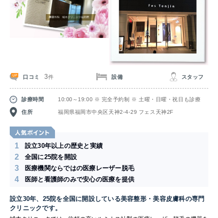
3
口コミ
設備
スタッフ
件
診療時間
10:00～19:00 ※ 完全予約制 ※ 土曜・日曜・祝日も診療
住所
福岡県福岡市中央区天神2-4-29 フェス天神2F
1
設立30年以上の歴史と実績
2
全国に25院を開設
3
医療機関ならではの医療レーザー脱毛
4
医師と看護師のみで安心の医療を提供
設立30年、25院を全国に開設している美容整形・美容皮膚科の専門
クリニックです。