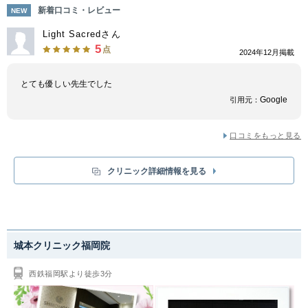
しい仕上がりになるのが特徴です。「メンズ脱毛が初めてで不安…」、「自
新着口コミ・レビュー
NEW
分に合った施術方法が分からない」という方も、まずは一度試してみましょ
う。丁寧なカウンセリングを行っているため、一人ひとりに合わせた施術が
Light Sacredさん
実現します。
5
点
2024年12月掲載
ヒゲ脱毛は、「ほほ・もみあげ・鼻下・あご・あご下・全部」といったメニ
ューが揃っています。それぞれ1回ごとの施術が可能で、お肌の状態やご希
望の仕上がりに応じてプランを組めるのがメリットです。また1回ごとの都
とても優しい先生でした
度払いは、お財布に優しくリーズナブルという魅力もあります。カウンセリ
Google
引用元：
ングでは、施術メニューや効果について丁寧に説明してもらえます。どのよ
うな施術を行っていいかわからない方も、ぜひ一度相談してみてください。
無理に施術を勧められることは無いため、安心して依頼できます。
口コミをもっと見る
クリニック詳細情報を見る
城本クリニック福岡院
西鉄福岡駅より徒歩3分