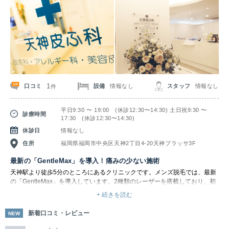
式と比べて痛みが格段に少ない、スピーディーに照射できる、打ち漏れ・照
射ムラが少ない、肌色を問わず脱毛できるのが魅力です。ソプラノシリーズ
の中でもアイスプラチナムだけの特長が、脱毛に使われる3波長のすべての
レーザーを同時に照射できる点です。そのため、太く濃いムダ毛はもちろん
のこと、従来のレーザーでは脱毛しにくかった産毛にも高い効果を発揮しま
す。また、レーザーが原因で逆に毛が濃くなる「硬毛化」のリスクが低いこ
とも特長です。
どちらの脱毛機を使用するかは、お客様一人ひとりの肌質やご希望に合わせ
て提案してもらえます。
1
口コミ
設備
情報なし
スタッフ
情報なし
件
平日9:30 〜 19:00 (休診12:30〜14:30) 土日祝9:30 〜
診療時間
17:30 (休診12:30〜14:30)
休診日
情報なし
住所
福岡県福岡市中央区天神2丁目4-20天神プラッサ3F
最新の「GentleMax」を導入！痛みの少ない施術
天神駅より徒歩5分のところにあるクリニックです。メンズ脱毛では、最新
の「GentleMax」を導入しています。2種類のレーザーを搭載しており、初
めての脱⽑や普通の⽑には⽇本⼈の肌に最適な「アレキサンドレーザー」
+ 続きを読む
と、ビキニラインや男性の濃いヒゲなどの太い⽑に向いている「ヤグレーザ
ー」を使い分けているのが特徴です。負担をかけずに、お肌の状態に合わせ
新着口コミ・レビュー
NEW
て脱⽑を⾏います。どちらを使用するかはお肌の状態を見て判断してもらえ
るため、ぜひお気軽に相談してみましょう。