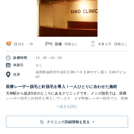
レーザーがすべての毛にしっかりと届くようになります。
-
口コミ
設備
情報なし
スタッフ
情報なし
件
診療時間
10：00～18：00
休診日
なし
福岡県福岡市中央区天神2-7-9 天神サザン通り 天神27ビル
住所
6F
医療レーザー脱毛と針脱毛を導入！一人ひとりに合わせた施術
天神駅から徒歩5分のところにあるクリニックです。メンズ脱毛では、医療
レーザー脱毛と針脱毛を導入しています。まず医療レーザー脱毛では、医療
機関でしか取り扱えない「アレキサンドライトレーザー」を使用していま
+ 続きを読む
す。レーザーを照射する事でシミや黒ずみ、毛穴を改善し、つるんとした美
肌が望めます。これにより、クリアな美肌へと導く効果が期待できるのがメ
リットです。脱毛は医療行為のため、安全かつ安心確実に処理することで気
クリニック詳細情報を見る
になるムダ毛の悩みを解消しましょう。また短時間で広範囲の脱毛が可能な
のが、レーザー脱毛の特徴です。例えば両ワキの場合、5〜10分で終了しま