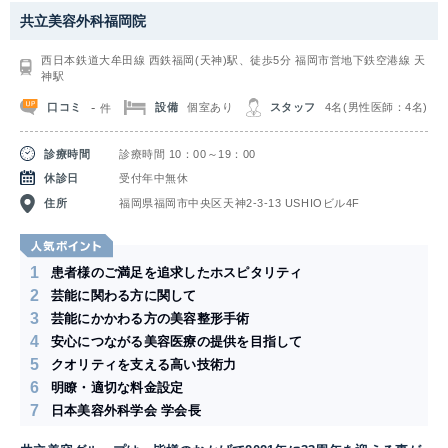
ヒゲの脱毛にはレーザー脱毛と絶縁針脱毛があり、それぞれに特徴がありま
共立美容外科福岡院
す。 レーザー脱毛の場合は短時間で広範囲の照射が出来ます。痛みも少な
くヒゲを剃った状態で脱毛が可能です。一方で針脱毛の場合、1本1本ごと
西日本鉄道大牟田線 西鉄福岡(天神)駅、徒歩5分 福岡市営地下鉄空港線 天
の脱毛が可能です。状態を見ながら気になる毛だけを脱毛出来るため、間引
神駅
きすることが可能です。またレーザーでは対応出来なくなった毛や日焼けし
た肌でも脱毛が出来ます。どちらが適しているかはお肌の状態によって異な
-
口コミ
設備
個室あり
スタッフ
4名(男性医師：4名)
件
るので、ぜひお気軽にスタッフに相談してみてください。
診療時間
診療時間 10：00～19：00
休診日
受付年中無休
住所
福岡県福岡市中央区天神2-3-13 USHIOビル4F
1
患者様のご満足を追求したホスピタリティ
2
芸能に関わる方に関して
3
芸能にかかわる方の美容整形手術
4
安心につながる美容医療の提供を目指して
5
クオリティを支える高い技術力
6
明瞭・適切な料金設定
7
日本美容外科学会 学会長