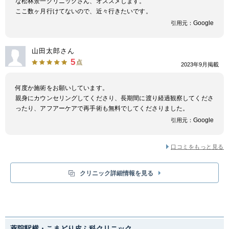
な松林景一クリニックさん、オススメします。
話から漏れてしまう個人情報を保護しています。
ここ数ヶ月行けてないので、近々行きたいです。
Google
引用元：
山田太郎さん
5
点
2023年9月掲載
何度か施術をお願いしています。
親身にカウンセリングしてくださり、長期間に渡り経過観察してくださ
ったり、アフアーケアで再手術も無料でしてくださりました。
Google
引用元：
口コミをもっと見る
クリニック詳細情報を見る
薬院駅横・こまどり皮ふ科クリニック