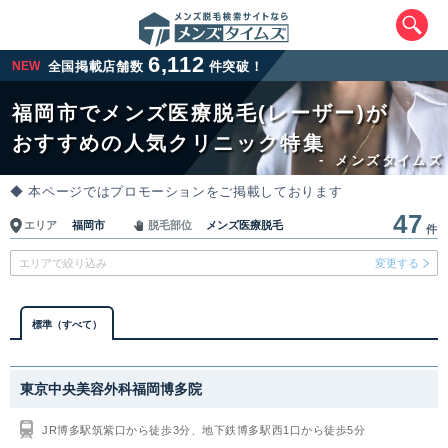
6,112
NEW
全国掲載店舗数
件突破！
福岡市でメンズ医療脱毛(レーザー)が
おすすめの人気クリニック特集
-
メンズタイムズ
◆ 本ページではプロモーションをご掲載しております
47
福岡市
メンズ医療脱毛
エリア
脱毛部位
件
エリアから最寄りクリニックを探す
エリアで絞り込み
変更する
北海道・東北
標準（すべて）
北海道
青森県
岩手県
宮城県
東京中央美容外科福岡博多院
秋田県
山形県
福島県
JR博多駅筑紫口から徒歩3分、地下鉄博多駅西1口から徒歩5分