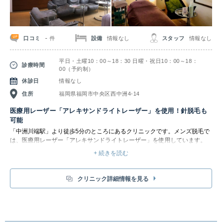
-
口コミ
設備
情報なし
スタッフ
情報なし
件
平日・土曜10：00～18：30 日曜・祝日10：00～18：
診療時間
00（予約制）
休診日
情報なし
住所
福岡県福岡市中央区西中洲4-14
医療用レーザー「アレキサンドライトレーザー」を使用！針脱毛も
可能
「中洲川端駅」より徒歩5分のところにあるクリニックです。メンズ脱毛で
は、医療用レーザー「アレキサンドライトレーザー」を使用しています。
レーザーの光には、毛髪や皮膚に含まれる色素だけに取り込まれる性質をも
+ 続きを読む
つものがあります。このようなレーザー光を利用し、毛を産生する毛根周囲
の細胞を熱で変成・破壊させることで、新しい毛が生えてこないようにしま
す。照射のたびに毛量は段階的に減っていきますが、ほぼ完全な脱毛のため
クリニック詳細情報を見る
には8～10回の脱毛が必要です。安全で効果的な脱毛の為には、約1ヵ月半
ごとの照射が最適です。一般的なサロンやクリニックのようなコース期間は
設けられていないので、お客様のペースで通えるのがメリットです。忙しく
なかなか来院が出来ない方や、特別な日のためお手入れにも最適です。 短
時間で広範囲の脱毛をしたい方は、ぜひ相談してみましょう。