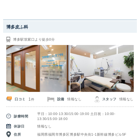
中国・四国
博多皮ふ科
鳥取県
島根県
岡山県
広島県
博多駅筑紫口より徒歩0分
山口県
徳島県
香川県
愛媛県
高知県
九州・沖縄
福岡県
佐賀県
長崎県
熊本県
1
口コミ
設備
情報なし
スタッフ
情報なし
件
大分県
宮崎県
鹿児島県
沖縄県
平日：10:00-13:30/15:00-19:00 土日祝：10:00-
診療時間
13:30/15:00-18:00
休診日
情報なし
住所
福岡県福岡市博多区博多駅中央街1-1新幹線博多ビル5F