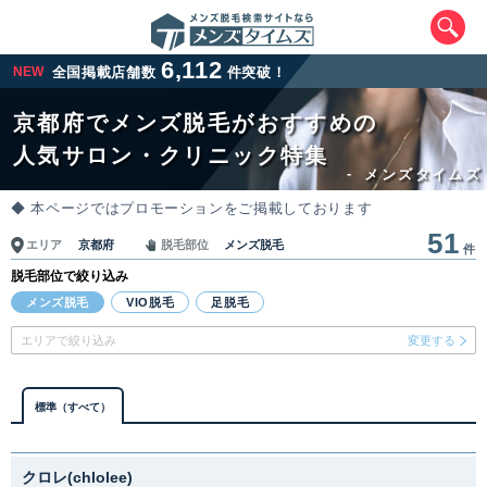
6,112
NEW
全国掲載店舗数
件突破！
京都府でメンズ脱毛がおすすめの
人気サロン・クリニック特集
-
メンズタイムズ
◆ 本ページではプロモーションをご掲載しております
51
京都府
メンズ脱毛
エリア
脱毛部位
件
脱毛部位で絞り込み
エリアから最寄りサロンを探す
メンズ脱毛
VIO脱毛
足脱毛
エリアで絞り込み
変更する
北海道・東北
北海道
青森県
岩手県
宮城県
標準（すべて）
秋田県
山形県
福島県
クロレ(chlolee)