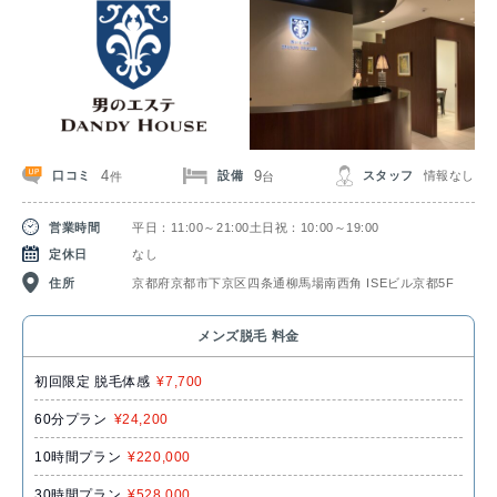
4
9
口コミ
設備
スタッフ
情報なし
件
台
営業時間
平日：11:00～21:00土日祝：10:00～19:00
定休日
なし
住所
京都府京都市下京区四条通柳馬場南西角 ISEビル京都5F
メンズ脱毛 料金
初回限定 脱毛体感
¥7,700
60分プラン
¥24,200
10時間プラン
¥220,000
30時間プラン
¥528,000