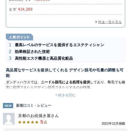
ヒゲ
¥24,200
料金一覧を見る
1
最高レベルのサービスを提供するエステティシャン
2
効果検証された技術
3
高性能エステ機器と高品質化粧品
高品質なサービスを提供してくれる デザイン脱毛や毛量の調整も可
能
ダンディハウスでは、
ニードル脱毛による処理を提供
しており、剛毛でも確
実に処理できたりデザイン脱毛できたりするのが特徴。
光脱毛などと比較して価格が高くなるのがネックとなりますが、質の高い脱
+ 続きを読む
毛サービスを受けたい方におすすめです。その理由は、ダンディハウスは
高
品質な脱毛と国際ライセンスを持っている技術力の高いスタッフ
が施術して
新着口コミ・レビュー
NEW
くれる高級店だからです。
1本ずつ施術していくので、細部までこだわって脱毛できます。
ヒゲの細か
京都のお絵描き屋さん
なデザインにも対応
できるので、理想のスタイルがある方にもおすすめ。ダ
5
点
2021年12月掲載
ンディハウスは時間制で脱毛するので、デザイン脱毛で
範囲が狭いのであれ
ば料金も安く
なります。