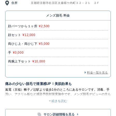
住所
京都府京都市右京区太秦堀ケ内町３２－２１ ２Ｆ
メンズ脱毛 料金
顔パーツから１ヶ所
¥2,500
顔セット
¥12,000
両ひじ上・両ひじ下
¥5,000
手
¥3,000
両腕上下セット
¥10,000
料金一覧を見る
痛みの少ない脱毛で清潔感UP！美肌効果も
嵐電（京福）帷子ノ辻駅より徒歩1分のところにあるサロンです。
消毒、手
洗い、アクリル板など感染予防対策実施中です。メンズ脱毛デビューの方も
気軽に通える雰囲気！
+ 続きを読む
脱毛は痛みが少ない×美肌効果◎都度払いOKで便利！自分のペースで行きた
い時に気軽に通えるのが人気です。面倒な自己処理から卒業しませんか?脱
毛しながらお肌のコンディションを整える！痛みの少ない脱毛で初心者の方
サロン詳細情報を見る