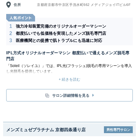
住所
京都府京都市中京区手洗水町662 メディアジョイITビル6F
1
強力冷却装置完備のオリジナルオーダーマシーン
2
都度払いでも低価格を実現したメンズ脱毛専門店
3
医療機関との提携で肌トラブルにも迅速に対応
IPL方式オリジナルオーダーマシン 都度払いで通えるメンズ脱毛専
門店
「Soleil（ソレイユ）」では、IPL光(フラッシュ)脱毛の専用マシーンを導入
し光脱毛を提供しています。
Men’sSOLEILオリジナルオーダーマシーンは強力冷却装置で-4℃で肌を冷
+ 続きを読む
やしながら照射するので、痛みも少なく肌に優しい施術が出来ます。さら
に、ソレイユでは細かにマシーンの調整をし、お客様一人ひとりの肌にあっ
た施術を提供しているので、肌荒れニキビでお悩みの方でも脱毛出来ます。
サロン詳細情報を見る
脱毛専門店で過去に多くのお客様の脱毛実績があり、それをデータ化するこ
とで、より高い脱毛効果と安全性を保ったサービスとなっています。
コース契約なしの都度払いのみの料金体系で、お客様が好きな部位だけ好き
な時に脱毛できるサロンです。低価格の料金だけでなく、施術のスピーディ
ーさも魅力で、看板メニューの顔全体脱毛にかかる時間は15分。さらに、
サロンでは医療機関と提携しており、万が一肌トラブルが起きても提携クリ
メンズミュゼプラチナム 京都四条通り店
男性専門サロン
ニックで優先的に診察してもらえるようなシステムも整っています。