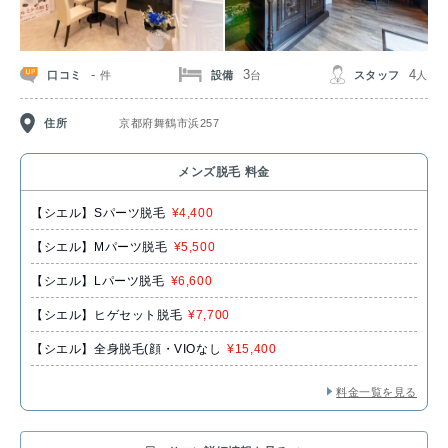
-
3
4
口コミ
設備
スタッフ
件
台
人
住所
京都府舞鶴市浜257
メンズ脱毛 料金
【シエル】Sパーツ脱毛
¥4,400
【シエル】Mパーツ脱毛
¥5,500
【シエル】Lパーツ脱毛
¥6,600
【シエル】ヒゲセット脱毛
¥7,700
【シエル】全身脱毛(顔・VIOなし
¥15,400
料金一覧を見る