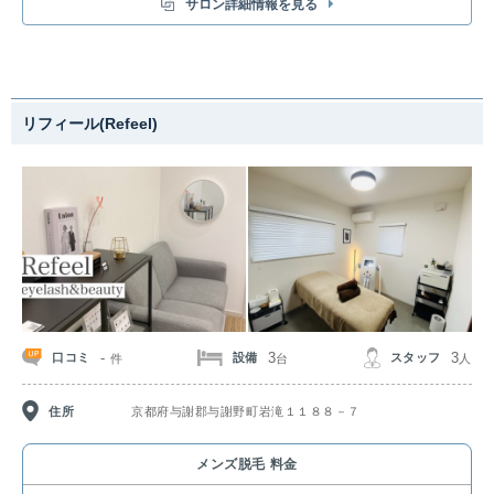
サロン詳細情報を見る
リフィール(Refeel)
-
3
3
口コミ
設備
スタッフ
件
台
人
住所
京都府与謝郡与謝野町岩滝１１８８－７
メンズ脱毛 料金