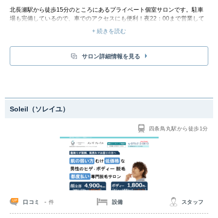
北長瀬駅から徒歩15分のところにあるプライベート個室サロンです。駐車
場も完備しているので、車でのアクセスにも便利！夜22：00まで営業して
おり、夜遅くなっても通いやすいです。仕事帰りや買い物のついでなど、ち
+ 続きを読む
ょっとした空き時間にぜひ立ち寄ってみましょう。
メンズ脱毛はヒゲ脱毛が人気！男性特有の濃いヒゲや太い毛にもしっかりア
プローチします。自己処理いらずのツルツル肌になりましょう。痛みの少な
サロン詳細情報を見る
い施術のため、「脱毛が初めてで心配…」「どのくらい効果があるのか分か
らない」という方にもおすすめです！
最新脱毛マシンを導入で、スピーディーな脱毛が可能！毛周期を気にせず施
術が可能なので短期間で効果を実感できます。
Soleil（ソレイユ）
四条鳥丸駅から徒歩1分
-
口コミ
設備
スタッフ
件