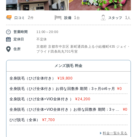
2
1
1
口コミ
設備
スタッフ
件
台
人
営業時間
11:00～20:00
定休日
不定休
京都府 京都市中京区 新町通四条上る小結棚町435 ジェイ・
住所
ブライド四条烏丸701号室
メンズ脱毛 料金
全身脱毛（ひげ全体付き）
¥19,800
全身脱毛（ひげ全体付き）お得な回数券 期間：3ヶ月or6ヶ月
¥0
全身脱毛（ひげ全体+VIO全体付き ）
¥24,200
全身脱毛（ひげ全体+VIO全体付き ）お得な回数券 期間：3ヶ月
¥0
or6ヶ月
ひげ脱毛（全体）
¥7,700
料金一覧を見る