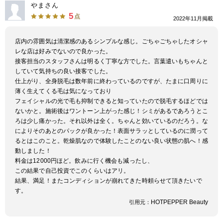
やまさん
5
点
2022年11月掲載
店内の雰囲気は清潔感のあるシンプルな感じ。ごちゃごちゃしたオシャ
レな店は好みでないので良かった。
接客担当のスタッフさんは明るく丁寧な方でした。言葉遣いもちゃんと
していて気持ちの良い接客でした。
仕上がり、全身脱毛は数年前に終わっているのですが、たまに口周りに
薄く生えてくる毛は気になっており
フェイシャルの光で毛も抑制できると知っていたので脱毛するほどでは
ないかと。施術後はワントーン上がった感じ！シミがあるであろうとこ
ろは少し痛かった。それ以外は全く。ちゃんと効いているのだろう。な
によりそのあとのパックが良かった！表面サラッとしているのに潤って
るとはこのこと。乾燥肌なので体験したことのない良い状態の肌へ！感
動しました！
料金は12000円ほど。飲みに行く機会も減ったし、
この結果で自己投資でこのくらいはアリ。
結果、満足！またコンディションが崩れてきた時頼らせて頂きたいで
す。
HOTPEPPER Beauty
引用元：