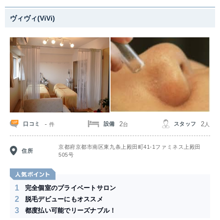
ヴィヴィ(ViVi)
-
2
2
口コミ
設備
スタッフ
件
台
人
京都府京都市南区東九条上殿田町41-1ファミネス上殿田
住所
505号
1
完全個室のプライベートサロン
2
脱毛デビューにもオススメ
3
都度払い可能でリーズナブル！