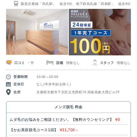
阪急京都線「烏丸駅」 徒歩5分、地下鉄烏丸線「四条駅」 徒歩8分
-
口コミ
設備
情報なし
スタッフ
情報なし
件
営業時間
10:00～20:00
定休日
なし(年末年始を除く)
住所
京都府京都市下京区立売西町76 四条高倉大西ビル7F
メンズ脱毛 料金
ムダ毛のお悩みをご相談ください。【無料カウンセリング】
¥0
【かお美容脱毛コース1回】
¥31,700～