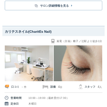
のセルフエステ! 最強痩身マシンで速攻効果を実感。脂肪を分解するハイパ
ーナイフと凸凹脂肪をなくす筋膜リリースマシンがあて放題!小顔効果,二の
サロン詳細情報を見る
腕やお腹にも効果を実感できます。
凸凹脂肪を燃焼する”ハイパーナイフ”×
中国・四国
癒着をほぐす”PRセル”で最強痩身しましょう。本気でサイズダウンしたい
方におすすめです。
鳥取県
島根県
岡山県
広島県
カリテスネイル(CharitEs Nail)
山口県
徳島県
香川県
愛媛県
嵐電（京福）帷子ノ辻駅より徒歩1分
高知県
九州・沖縄
福岡県
佐賀県
長崎県
熊本県
大分県
宮崎県
鹿児島県
沖縄県
-
4
4
口コミ
設備
スタッフ
件
台
人
営業時間
10:00～19:00（最終受付17:30）
定休日
木曜日