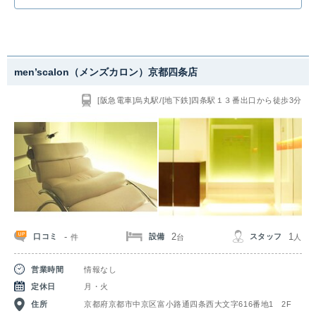
にもオススメ！美肌効果も期待できます。ムダ毛でお悩みの方は是非一度相
談してみましょう。
men’scalon（メンズカロン）京都四条店
[阪急電車]烏丸駅/[地下鉄]四条駅１３番出口から徒歩3分
-
2
1
口コミ
設備
スタッフ
件
台
人
営業時間
情報なし
定休日
月・火
住所
京都府京都市中京区富小路通四条西大文字616番地1 2F