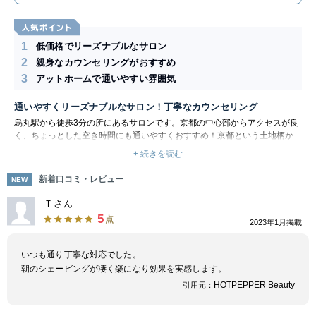
1
低価格でリーズナブルなサロン
2
親身なカウンセリングがおすすめ
3
アットホームで通いやすい雰囲気
通いやすくリーズナブルなサロン！丁寧なカウンセリング
烏丸駅から徒歩3分の所にあるサロンです。京都の中心部からアクセスが良
く、ちょっとした空き時間にも通いやすくおすすめ！京都という土地柄か
ら、学生のお客様も多くアットホームな雰囲気です。
+ 続きを読む
男性の脱毛ニーズの高まりを受け、メンズ脱毛サロンも大人気！ご友人同士
で気軽に通っていただけます。老若男女問わず通いやすいため、美容室感覚
新着口コミ・レビュー
NEW
でお越しください。
施術前には丁寧にカウンセリングを行っています。「ヒゲが濃くて毎日の髭
Ｔさん
剃りが面倒…」「脱毛施術をして清潔感のあるお肌になりたい」など、お悩
5
点
2023年1月掲載
みは何でもご相談ください！スタッフがお客様一人ひとりに合わせた提案を
行います。
いつも通り丁寧な対応でした。
朝のシェービングが凄く楽になり効果を実感します。
HOTPEPPER Beauty
引用元：