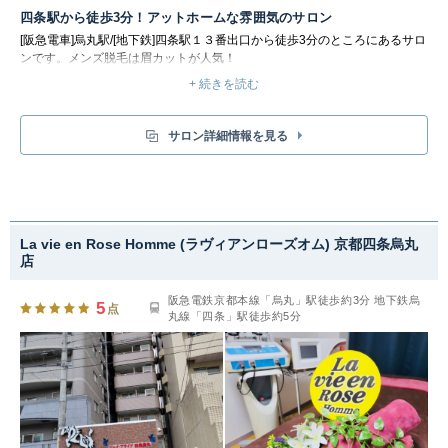
四条駅から徒歩3分！アットホームな雰囲気のサロン
[阪急電車]烏丸駅/[地下鉄]四条駅１３番出口から徒歩3分のところにあるサロ
ンです。メンズ脱毛は眉カットが人気！
アットホームでリラックスできる雰囲気のサロンです。美容院併設のサロン
+ 続きを読む
のため、ヘアカットやカラーと一緒に施術を受けられて便利に活用できま
す。脱毛デビューの方も安心！気になる点は、ぜひ気軽に相談してみてくだ
さい。
サロン詳細情報を見る
La vie en Rose Homme (ラヴィアンローズオム) 京都四条烏丸
店
阪急電鉄京都本線「烏丸」駅徒歩約3分 地下鉄烏
5
点
丸線「四条」駅徒歩約5分