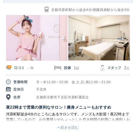
関東
京都河原町駅から徒歩4分/祇園四条駅から徒歩5分
茨城県
栃木県
群馬県
埼玉県
千葉県
東京都
神奈川県
中部
新潟県
富山県
石川県
福井県
-
1
2
口コミ
設備
スタッフ
件
台
人
山梨県
長野県
岐阜県
静岡県
営業時間
月～木11:00～22:00 金.土,日,祝11:00～21:00
定休日
不定休
愛知県
住所
京都府京都市下京区河原町通高辻
関西
夜22時まで営業の便利なサロン！痩身メニューもおすすめ
河原町駅徒歩4分のところにあるサロンです。メンズも大歓迎！夜22時まで
滋賀県
京都府
大阪府
兵庫県
営業しているので、お仕事帰りやちょっとした空き時間の利用にも便利！お
客様の都合に合わせて通えます。
+ 続きを読む
脱毛以外にも、痩身メニューも人気です。関西初プロ専用マシンで美脚特化
奈良県
三重県
和歌山県