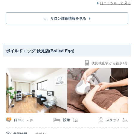
口コミをもっと見る
サロン詳細情報を見る
ボイルドエッグ 伏見店(Boiled Egg)
伏見桃山駅から徒歩1分
-
1
3
口コミ
設備
スタッフ
件
台
人
営業時間
情報なし