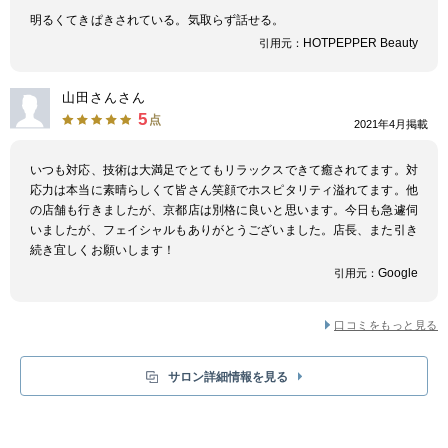
ダンディハウスの店舗は、サロンの居心地やサービスの品質向上を目指して
明るくてきぱきされている。気取らず話せる。
おり、業界初のISO9001認定されているほどです。高級ホテルのようなサロ
HOTPEPPER Beauty
引用元：
ン空間で、リラックスして施術を受けることができます。
脱毛が初めての方でも、
初回限定で
美容電気脱毛によるヒゲ
脱毛が7,700円
で体験
できます。痛みや施術内容が気になっているなら、気軽に試せれるの
山田さんさん
で安心です。
5
点
2021年4月掲載
いつも対応、技術は大満足でとてもリラックスできて癒されてます。対
応力は本当に素晴らしくて皆さん笑顔でホスピタリティ溢れてます。他
の店舗も行きましたが、京都店は別格に良いと思います。今日も急遽伺
いましたが、フェイシャルもありがとうございました。店長、また引き
続き宜しくお願いします！
Google
引用元：
口コミをもっと見る
サロン詳細情報を見る