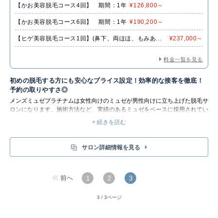
【かお美容脱毛コース4回】 期間：1年
¥126,800～
【かお美容脱毛コース6回】 期間：1年
¥190,200～
【ヒゲ美容脱毛コース1回】(鼻下、両ほほ、もみあ
¥237,000～
げ、あご(口下含む)、あご下、首の髭)
料金一覧を見る
初めの脱毛する方にも安心なプライス設定！効率的な接客を徹底！
予約の取りやすさ◎
メンズミュゼプラチナムは女性向けのミュゼが男性向けに立ち上げた脱毛サ
ロンになります。施術方法など、実績のあるミュゼをベースに採用されてい
るため脱毛に関するノウハウは豊富です。
+ 続きを読む
施術方法は、すでに女性向け脱毛サロンのミュゼで実績のある「S.S.C.（ス
ムース・スキン・コントロール）方式」の美容脱毛を採用されており、 脱
毛を促すライトと、美容成分を含んだ専用ジェルを塗り、1秒間に約200本
サロン詳細情報を見る
というスピードでムダ毛を処理することが出来ます。両ワキなら約3分程度
で施術が完了します。
ただしスタッフは全て男性で、女性に施術されるのは恥ずかしいという方も
前へ
1
2
3
安心して施術を受けることが出来ます。
また、料金システムは至ってシンプル。初回のカウンセリングで提示された
金額から追加の費用を支払うことはありません。お手入れのキャンセルや日
3 / 3ページ
時を変更する場合も追加料金は発生しないので、安心して通うことが出来ま
す。