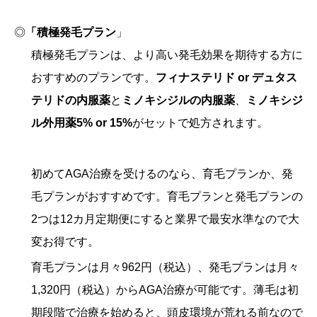
◎
「積極発毛プラン
」
積極発毛プランは、より高い発毛効果を期待する方に
おすすめのプランです。
フィナステリド
or
デュタス
テリドの内服薬
と
ミノキシジルの内服薬
、
ミノキシジ
ル外用薬5% or 15%
がセットで処方されます。
初めてAGA治療を受けるのなら、育毛プランか、発
毛プランがおすすめです。育毛プランと発毛プランの
2つは12カ月定期便にすると業界で最安水準なので大
変お得です。
育毛プランは月々962円（税込）、発毛プランは月々
1,320円（税込）からAGA治療が可能です。薄毛は初
期段階で治療を始めると、頭皮環境が荒れる前なので