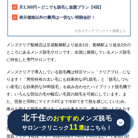
月3,300円～どこでも脱毛し放題プラン【4回】
表示価格以外の費用は一切ない明朗会計！
※当メディア アンケート調査より
メンズクリア船橋店は京成船橋駅より徒歩1分、船橋駅より徒歩2分の
ところにあるメンズ脱毛サロンです。全国に展開しているメンズ脱毛
に特化した専門サロンです。
メンズクリアで導入している脱毛機は特注マシン「クリアプロ」にな
ります！「男性特有の太い毛にも効果的なIPL脱毛」と「脱毛しづら
い産毛にも効果的なSHR脱毛」を組み合わせたハイブリッド脱毛機で
す。いろんな部位の毛や幅広い毛質の脱毛を可能にしています。ま
た、照射と同時にマイナス4℃まで冷却できて熱を感じにくいため、
痛みも抑えて脱毛を受けることが出来るので、痛みに弱い人でもおす
北千住
すめです。
の
おすすめ
メンズ脱毛
11
サロン･クリニック
選
はこちら！
脱毛プランが豊富で、人気のプランは月々3,300円でどこでも脱毛し
放題プラン【4回】です。制限時間内（40分や60分など）で全身の好