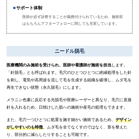
サポート体制
医師が必ず診察することが義務付けられているため、施術前
はもちろんアフターフォローに関しても充実しています。
ニードル脱毛
医療機関のみ施術を受けられ、医師や看護師が施術を担当
します。
「針脱毛」とも呼ばれます。毛穴のひとつひとつに絶縁処理をした針
を刺し、電気や高周波を流して毛を生成する組織を破壊し、ムダ毛を
再生できない状態（永久脱毛）にします。
メラニン色素に反応する光脱毛や医療レーザーと異なり、毛穴に直接
針を入れるため、日焼けした肌への施術や産毛の処理もできます。
また、毛穴一つひとつに処置を施す細かい施術であるため、
デザイン
がしやすいのも特徴
。ムダ毛を全てなくすのではなく、形を整えた
り、部分的に減らしたりすることも可能です。