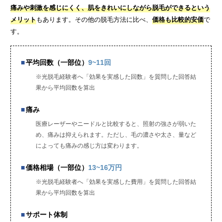
痛みや刺激を感じにくく、肌をきれいにしながら脱毛ができるという
メリット
もあります。その他の脱毛方法に比べ、
価格も比較的安価
で
す。
平均回数（一部位）
9~11回
※光脱毛経験者へ「効果を実感した回数」を質問した回答結
果から平均回数を算出
痛み
医療レーザーやニードルと比較すると、照射の強さが弱いた
め、痛みは抑えられます。ただし、毛の濃さや太さ、量など
によっても痛みの感じ方は変わります。
価格相場（一部位）
13~16万円
※光脱毛経験者へ「効果を実感した費用」を質問した回答結
果から平均回数を算出
サポート体制