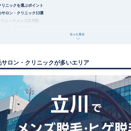
クリニックを選ぶポイント
めサロン・クリニック13選
クリニックメンズ立川院
リンクス）東京立川店
ゼ立川
ハウスグランデュオ立川店
C立川髙島屋S.C.店
クリニック立川院
毛サロン・クリニックが多いエリア
サロン東京立川店
リア立川店
ニック 立川院
容外科 立川院
ック 東京 立川院
ンクリニック立川院
外科クリニック立川院
査の概要
おすすめサロンまとめ