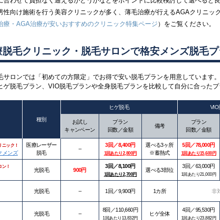
に合わせて負担なく通えるかどうかなどをポイントに比較検討して選べると
男性向け施術を行う
美容クリニックが多く、薄毛治療が行えるAGAクリニッ
治療・AGA治療が安いおすすめのクリニック特集ページ
）をご覧ください。
療脱毛クリニック・脱毛サロンで格安メンズ脱毛プ
毛サロンでは「初めての方限定」でお得で安い脱毛プランを用意しています
ヒゲ脱毛プラン、VIO脱毛プランや全身脱毛プランを比較して自分に合った
ヒゲ脱毛
VI
ク
種別
お試し
プラン
プラン
備考
キャンペーン
回数／金額
回数／金額
医療レーザー
3回／8,400円
選べる3ヶ所
5回／78,000円
リニック！
–
クメンズ
脱毛
※蓄熱式
1回あたり2,800円
1回あたり15,600円
3回／8,100円
3回／63,000円
ロン！
光脱毛
900円
選べる3部位
1回あたり2,700円
1回あたり21,000円
光脱毛
–
1回／9
,900
円
1カ所
非
8回／110,660円
4回／95,530円
光脱毛
–
ヒゲ全体
1回あたり13,832円
1回あたり23,882円