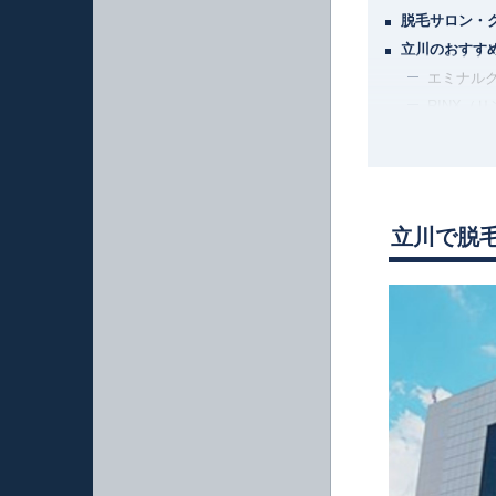
脱毛サロン・
立川のおすす
エミナル
RINX（
メンズリ
ダンディ
メンズTB
湘南美容
立川で脱
キングス
メンズク
あおばクリ
東京中央美
城本クリニ
品川スキ
新宿美容
よくある質問
アンケート調
周辺エリアの