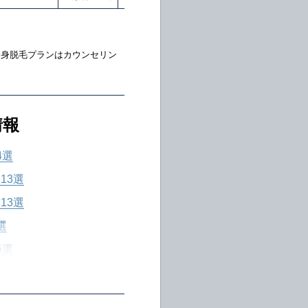
全身脱毛プランはカウンセリン
情報
4選
13選
13選
選
6選