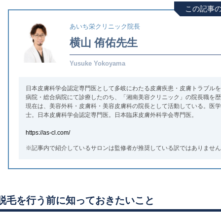
この記事
あいち栄クリニック院長
横山 侑佑
先生
Yusuke Yokoyama
日本皮膚科学会認定専門医として多岐にわたる皮膚疾患・皮膚トラブルを
病院・総合病院にて診療したのち、「湘南美容クリニック」の院長職を歴
現在は、美容外科・皮膚科・美容皮膚科の院長として活動している。医学
士。日本皮膚科学会認定専門医。日本臨床皮膚外科学会専門医。
https://as-cl.com/
※記事内で紹介しているサロンは監修者が推奨している訳ではありません
脱毛を行う前に知っておきたいこと