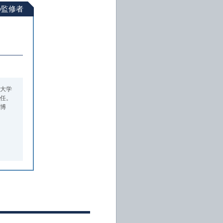
の監修者
大学
任。
博