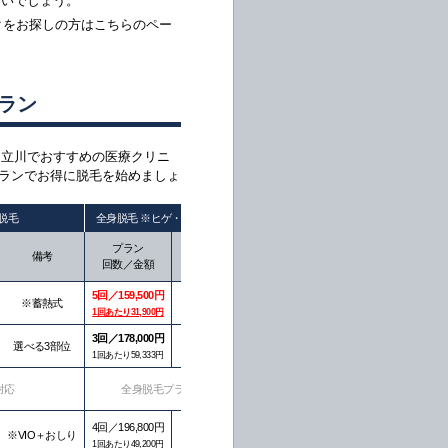
良いでしょう。
クをお探しの方はこちらのペー
ラン
。立川でおすすめの医療クリニ
プランでお得に脱毛を始めましょ
O脱毛
全身脱毛 ※ヒゲ・VIO脱毛除く
アクセス
プラン
備考
備考
回数／金額
5回／159,500円
麻酔無料
立川駅より
※蓄熱式
※蓄熱式
徒歩4分
1回あたり31,900円
3回／178,000円
立川駅より
選べる3部位
特定14カ所
徒歩5分
1回あたり59,333円
立川駅より
対応
全身脱毛プランなし
直結
4回／196,800円
立川駅より
※VIO＋おしり
徒歩4分
1回あたり49,200円