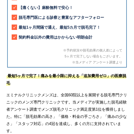
【痛くない】麻酔無料で安心！
脱毛専門医による診察と豊富なアフターフォロー
最短1ヶ月間隔で通え、最短5カ月で脱毛完了！
契約料金以外の費用はかからない明朗会計
※予約状況や脱毛効果の個人差によって
5ヶ月で完了しない場合もございます。
※当メディア アンケート調査より
最短5ヶ月で完了！痛みを最小限に抑える「追加費用ゼロ」の医療脱
毛
エミナルクリニックメンズは、全国60院以上を展開する脱毛専門クリ
ニックのメンズ専門クリニックです。当メディアが実施した脱毛経験
者アンケート調査でメンズ脱毛クリニック満足度第1位を獲得しまし
た。特に「脱毛効果の高さ」「価格・料金の手ごろさ」「痛みの少な
さ」「スタッフ対応」の4冠を達成し、多くの方に支持されていま
す。