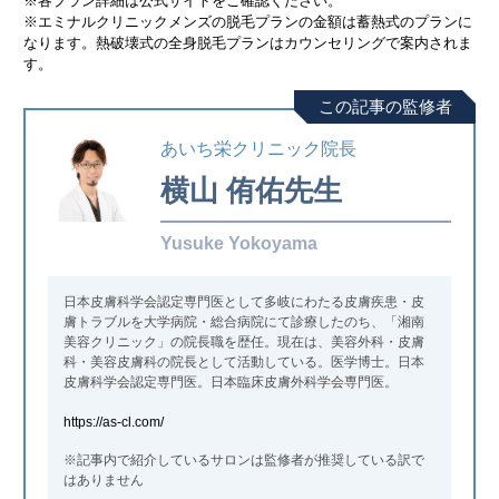
※各プラン詳細は公式サイトをご確認ください。
※エミナルクリニックメンズの脱毛プランの金額は蓄熱式のプランに
なります。熱破壊式の全身脱毛プランはカウンセリングで案内されま
す。
この記事の監修者
あいち栄クリニック院長
横山 侑佑
先生
Yusuke Yokoyama
日本皮膚科学会認定専門医として多岐にわたる皮膚疾患・皮
膚トラブルを大学病院・総合病院にて診療したのち、「湘南
美容クリニック」の院長職を歴任。現在は、美容外科・皮膚
科・美容皮膚科の院長として活動している。医学博士。日本
皮膚科学会認定専門医。日本臨床皮膚外科学会専門医。
https://as-cl.com/
※記事内で紹介しているサロンは監修者が推奨している訳で
はありません