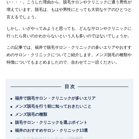
い・・・。こうした理由から、脱毛サロンやクリニックに通う男性が
関東
増えています。脱毛は、もはや男性にとっても大切なケアのひとつと
言えるでしょう。
茨城県
栃木県
群馬県
埼玉県
しかし、いざやってみようと思っても、どんなサロンやクリニックに
千葉県
東京都
神奈川県
行ったら良いのかわからないという人も多いのではないでしょうか。
この記事では、福井で脱毛サロン・クリニックの多いエリアやおすす
中部
めのサロン・クリニックについてご紹介します。メンズ脱毛の種類や
新潟県
富山県
石川県
福井県
特徴についてもまとめましたので、合わせてご一読ください。
山梨県
長野県
岐阜県
静岡県
目次
愛知県
福井で脱毛サロン・クリニックが多いエリア
メンズ脱毛を行う前に知っておきたいこと
関西
メンズ脱毛の種類
滋賀県
京都府
大阪府
兵庫県
脱毛サロン・クリニックを選ぶポイント
福井のおすすめサロン・クリニック13選
奈良県
三重県
和歌山県
エミナルクリニックメンズ福井院