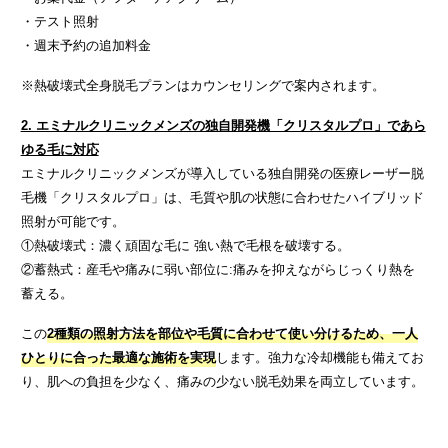
・テスト照射
・週末予約の追加料金
※熱破壊式全身脱毛プランはカウンセリングで案内されます。
2. エミナルクリニックメンズの独自開発機「クリスタルプロ」であら
ゆる毛に対応
エミナルクリニックメンズが導入している独自開発の医療レーザー脱
毛機「クリスタルプロ」は、毛質や肌の状態に合わせたハイブリッド
照射が可能です。
①熱破壊式：濃く頑固な毛に 強い熱で毛根を破壊する。
②蓄熱式：産毛や痛みに弱い部位に:痛みを抑えながらじっくり熱を
蓄える。
この
2種類の照射方法を部位や毛質に合わせて使い分けるため、一人
ひとりに合った最適な施術を実現
します。強力な冷却機能も備えてお
り、肌への負担を少なく、痛みの少ない脱毛効果を両立しています。