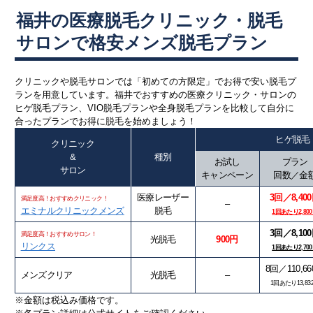
福井の医療脱毛クリニック・脱毛
サロンで格安メンズ脱毛プラン
クリニックや脱毛サロンでは「初めての方限定」でお得で安い脱毛プ
ランを用意しています。福井でおすすめの医療クリニック・サロンの
ヒゲ脱毛プラン、VIO脱毛プランや全身脱毛プランを比較して自分に
合ったプランでお得に脱毛を始めましょう！
ヒゲ脱毛
クリニック
&
種別
お試し
プラン
サロン
キャンペーン
回数／金
医療レーザー
3回／8,40
満足度高！おすすめクリニック！
–
エミナルクリニックメンズ
脱毛
1回あたり2,80
3回／8,10
満足度高！おすすめサロン！
光脱毛
900円
リンクス
1回あたり2,70
8回／110,6
メンズクリア
光脱毛
–
1回あたり13,83
※金額は税込み価格です。