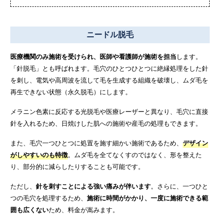
ニードル脱毛
医療機関のみ施術を受けられ、医師や看護師が施術を担当
します。
「針脱毛」とも呼ばれます。毛穴のひとつひとつに絶縁処理をした針
を刺し、電気や高周波を流して毛を生成する組織を破壊し、ムダ毛を
再生できない状態（永久脱毛）にします。
メラニン色素に反応する光脱毛や医療レーザーと異なり、毛穴に直接
針を入れるため、日焼けした肌への施術や産毛の処理もできます。
また、毛穴一つひとつに処置を施す細かい施術であるため、
デザイン
がしやすいのも特徴
。ムダ毛を全てなくすのではなく、形を整えた
り、部分的に減らしたりすることも可能です。
ただし、
針を刺すことによる強い痛みが伴います
。さらに、一つひと
つの毛穴を処理するため、
施術に時間がかかり、一度に施術できる範
囲も広くない
ため、料金が嵩みます。