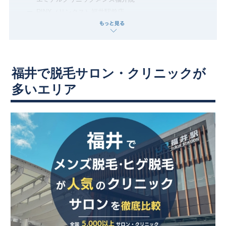
RINX（リンクス）福井駅前店
Sauber （ザウバー）
中国・四国
MEN’SBB（メンズビービー）福井高柳店
鳥取県
島根県
岡山県
広島県
メンズ脱毛JAPAN福井越前店
メンズクリア エルパプラス福井店
山口県
徳島県
香川県
愛媛県
福井で脱毛サロン・クリニックが
MEN’S KARAT
多いエリア
光脱毛とワックス脱毛のお店 Banana（バナナ）
高知県
ビノス 福井店(VINOS)
Hair&Spa Nico
九州・沖縄
Men’ssalonfeelfree（メンズサロンフィールフリー）
Meshie
福岡県
佐賀県
長崎県
熊本県
MIMOZA（ミモザ）
よくある質問
大分県
宮崎県
鹿児島県
沖縄県
アンケート調査の概要
周辺エリアのおすすめサロンまとめ
脱毛部位・種類で福井の脱毛サロンを探す