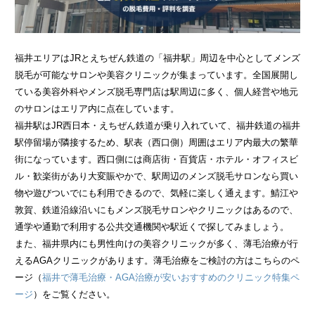
福井エリアはJRとえちぜん鉄道の「福井駅」周辺を中心としてメンズ
脱毛が可能なサロンや美容クリニックが集まっています。全国展開し
ている美容外科やメンズ脱毛専門店は駅周辺に多く、個人経営や地元
のサロンはエリア内に点在しています。
福井駅はJR西日本・えちぜん鉄道が乗り入れていて、福井鉄道の福井
駅停留場が隣接するため、駅表（西口側）周囲はエリア内最大の繁華
街になっています。西口側には商店街・百貨店・ホテル・オフィスビ
ル・歓楽街があり大変賑やかで、駅周辺のメンズ脱毛サロンなら買い
物や遊びついでにも利用できるので、気軽に楽しく通えます。鯖江や
敦賀、鉄道沿線沿いにもメンズ脱毛サロンやクリニックはあるので、
通学や通勤で利用する公共交通機関や駅近くで探してみましょう。
また、福井県内にも男性向けの
美容クリニックが多く、薄毛治療が行
えるAGAクリニックがあります。薄毛治療をご検討の方はこちらのペ
ージ（
福井で薄毛治療・AGA治療が安いおすすめのクリニック特集ペ
ージ
）をご覧ください。