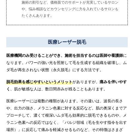
施術の割引など、価格面でのサポートが充実しているサロン
や、悩み相談などカウンセリングに力を入れているサロンも
たくさんあります。
医療レーザー脱毛
医療機関のみ受けることができ、施術を担当するのは医師や看護師
に
なります。パワーの強い光を照射して毛を生成する組織を破壊し、ム
ダ毛が再生されない状態（永久脱毛）にする方法です。
脱毛効果を感じやすいというメリット
がありますが、
痛みを伴いやす
く
、肌が敏感な人は、数日間赤みが残ることもあります。
医療レーザーには複数の種類があります。その違いは、波長の長さ
や、出力の強さ、メラニン色素に対する反応など。肌の奥深くまでア
プローチして、濃くて根深いムダ毛も効果的に脱毛できるものや、メ
ラニン色素への反応ではなく、「バルジ領域（毛を生やす指令を出す
場所）」に反応して痛みを軽減させるものなど、その特徴はさまざ