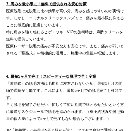
3. 痛みを最小限に！無料で提供される安心対策
医療脱毛は光脱毛に比べ効果が高い分、痛みを感じやすいのが実情で
す。しかし、エミナルクリニックメンズでは、痛みを最小限に抑える
ことに徹底的に配慮しています。
特に痛みを強く感じるヒゲ・ワキ・VIOの施術時は、麻酔クリームを
無料で提供しています。
医療レーザー脱毛の痛みが不安な方も安心です。また、痛みが弱いと
される「蓄熱式」を積極的に活用し、施術中の負担を軽減します。
4. 最短5ヶ月で完了！スピーディーな脱毛で早く卒業
「蓄熱式」の脱毛方法は毛周期に左右されないため、最短1カ月の間
隔で通院が可能です。これにより、最短5ヶ月での脱毛完了も可能で
す。
早く脱毛を完了させたい、忙しくて短い期間で終わらせたいという方
に最適なスケジュールで脱毛を進められます。（
※
予約状況や脱毛効
果の個人差によって5ヶ月で完了しない場合もございます。）
JR「福井駅」から徒歩5分と駅から近く、アクセス良好で通院がしや