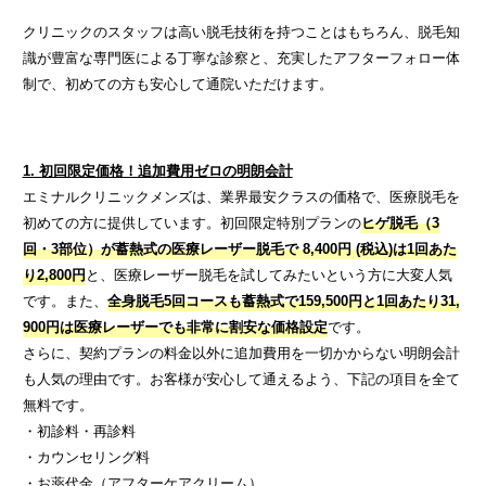
クリニックのスタッフは高い脱毛技術を持つことはもちろん、脱毛知
識が豊富な専門医による丁寧な診察と、充実したアフターフォロー体
制で、初めての方も安心して通院いただけます。
1. 初回限定価格！追加費用ゼロの明朗会計
エミナルクリニックメンズは、業界最安クラスの価格で、医療脱毛を
初めての方に提供しています。初回限定特別プランの
ヒゲ脱毛（3
回・3部位）が蓄熱式の医療レーザー脱毛で 8,400円 (税込)は1回あた
り2,800円
と、医療レーザー脱毛を試してみたいという方に大変人気
です。また、
全身脱毛5回コースも蓄熱式で159,500円と1回あたり31,
900円は医療レーザーでも非常に割安な価格設定
です。
さらに、契約プランの料金以外に追加費用を一切かからない明朗会計
も人気の理由です。お客様が安心して通えるよう、下記の項目を全て
無料です。
・初診料・再診料
・カウンセリング料
・お薬代金（アフターケアクリーム）