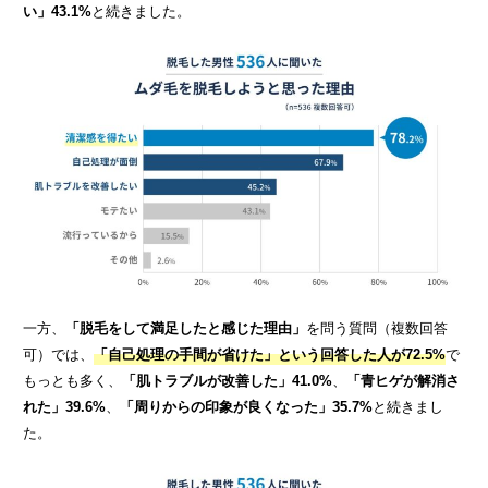
い」43.1%
と続きました。
一方、
「脱毛をして満足したと
感じた理由」
を問う質問（複数回答
可）では、
「自己処理の手間が省けた」という回答した人が72.5%
で
もっとも多く、
「肌トラブルが改善した」41.0%
、
「青ヒゲが解消さ
れた」39.6%
、
「周りからの印象が良くなった」35.7%
と続きまし
た。