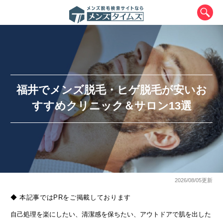
福井でメンズ脱毛・ヒゲ脱毛が安いお
すすめクリニック＆サロン13選
エリアから最寄りサロンを探す
北海道・東北
北海道
青森県
岩手県
宮城県
2026/08/05更新
◆ 本記事ではPRをご掲載しております
秋田県
山形県
福島県
自己処理を楽にしたい、清潔感を保ちたい、アウトドアで肌を出した