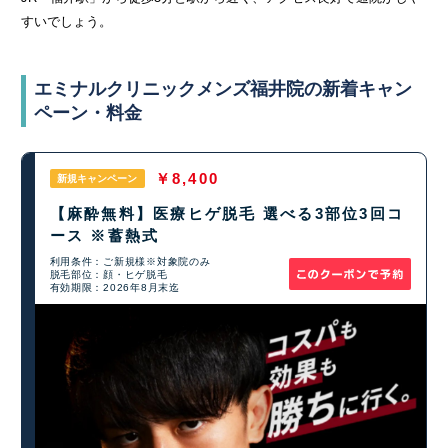
すいでしょう。
エミナルクリニックメンズ福井院の新着キャン
ペーン・料金
￥8,400
新規キャンペーン
【麻酔無料】医療ヒゲ脱毛 選べる3部位3回コ
ース ※蓄熱式
利用条件：ご新規様※対象院のみ
脱毛部位：顔・ヒゲ脱毛
有効期限：2026年8月末迄