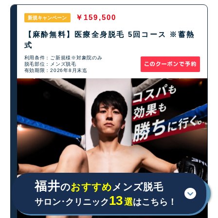
￥159,500
新規キャンペーン
【麻酔無料】医療全身脱毛 5回コース ※蓄熱
式
利用条件：ご新規様※対象院のみ
脱毛部位：メンズ脱毛
有効期限：2026年8月末迄
福井
の
おすすめ
メンズ脱毛
13
サロン･クリニック
選
はこちら！