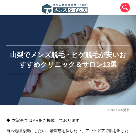
山梨でメンズ脱毛・ヒゲ脱毛が安いお
すすめクリニック＆サロン13選
エリアから最寄りサロンを探す
北海道・東北
北海道
青森県
岩手県
宮城県
2026/08/05更新
◆ 本記事ではPRをご掲載しております
秋田県
山形県
福島県
自己処理を楽にしたい、清潔感を保ちたい、アウトドアで肌を出した