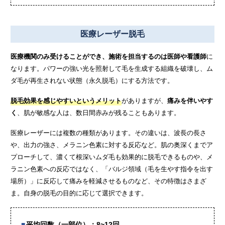
医療レーザー脱毛
医療機関のみ受けることができ、施術を担当するのは医師や看護師
に
なります。パワーの強い光を照射して毛を生成する組織を破壊し、ム
ダ毛が再生されない状態（永久脱毛）にする方法です。
脱毛効果を感じやすいというメリット
がありますが、
痛みを伴いやす
く
、肌が敏感な人は、数日間赤みが残ることもあります。
医療レーザーには複数の種類があります。その違いは、波長の長さ
や、出力の強さ、メラニン色素に対する反応など。肌の奥深くまでア
プローチして、濃くて根深いムダ毛も効果的に脱毛できるものや、メ
ラニン色素への反応ではなく、「バルジ領域（毛を生やす指令を出す
場所）」に反応して痛みを軽減させるものなど、その特徴はさまざ
ま。自身の脱毛の目的に応じて選択できます。
平均回数（一部位）：8~12回