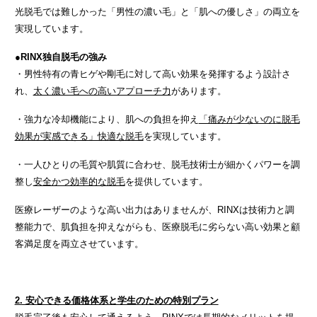
光脱毛では難しかった「男性の濃い毛」と「肌への優しさ」の両立を
実現しています。
●RINX独自脱毛の強み
・男性特有の青ヒゲや剛毛に対して高い効果を発揮するよう設計さ
れ、
太く濃い毛への高いアプローチ力
があります。
・強力な冷却機能により、肌への負担を抑え
「痛みが少ないのに脱毛
効果が実感できる」快適な脱毛
を実現しています。
・一人ひとりの毛質や肌質に合わせ、脱毛技術士が細かくパワーを調
整し
安全かつ効率的な脱毛
を提供しています。
医療レーザーのような高い出力はありませんが、RINXは技術力と調
整能力で、肌負担を抑えながらも、医療脱毛に劣らない高い効果と顧
客満足度を両立させています。
2. 安心できる価格体系と学生のための特別プラン