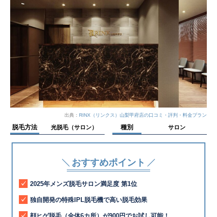
出典：
RINX（リンクス）山梨甲府店の口コミ・評判・料金プラン
脱毛方法
種別
光脱毛（サロン）
サロン
おすすめポイント
2025年メンズ脱毛サロン満足度 第1位
独自開発の特殊IPL脱毛機で高い脱毛効果
顔ヒゲ脱毛（全体6カ所）が900円でお試し可能！