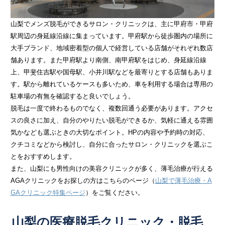
山梨でメンズ脱毛ができるサロン・クリニックは、主に甲府市・甲府
駅周辺の身延線沿線に集まっています。甲府駅から徒歩圏内の場所に
大手ブランド、地域密着型の個人で経営している店舗がそれぞれ数店
舗あります。また甲府駅より南側、南甲府駅をはじめ、身延線沿線
上、甲斐住吉駅や国母駅、小井川駅などを最寄りとする店舗もありま
す。駅から離れているケースも多いため、車を利用する場合は専用の
駐車場の有無を確認すると良いでしょう。
脱毛は一度で終わるものでなく、複数回通う必要があります。アクセ
スの良さに加え、自分のやりたい脱毛ができるか、気軽に通える雰囲
気かなども選ぶときの大切なポイント。HPの内容や予約時の対応、
クチコミなどから検討し、自分に合ったサロン・クリニックを選ぶこ
とをおすすめします。
また、山梨にも男性向けの
美容クリニックが多く、薄毛治療が行える
AGAクリニックをお探しの方はこちらのページ（
山梨で薄毛治療・A
GAクリニック特集ページ
）をご覧ください。
山梨の医療脱毛クリニック・脱毛