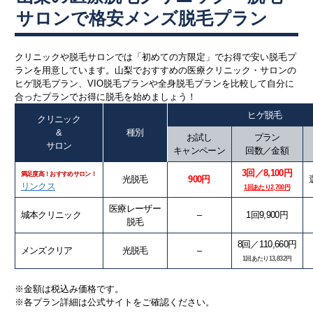
サロンで格安メンズ脱毛プラン
クリニックや脱毛サロンでは「初めての方限定」でお得で安い脱毛プ
ランを用意しています。山梨でおすすめの医療クリニック・サロンの
ヒゲ脱毛プラン、VIO脱毛プランや全身脱毛プランを比較して自分に
合ったプランでお得に脱毛を始めましょう！
ヒゲ脱毛
クリニック
&
種別
お試し
プラン
サロン
キャンペーン
回数／金額
3回／8,100円
満足度高！おすすめサロン！
光脱毛
900円
リンクス
1回あたり2,700円
医療レーザー
城本クリニック
–
1回9,900円
脱毛
8回／110,660円
メンズクリア
光脱毛
–
1回あたり13,832円
※金額は税込み価格です。
※各プラン詳細は公式サイトをご確認ください。