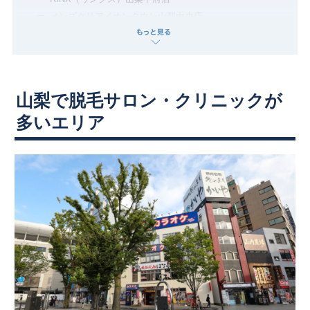
メンズクリアイオンタウン山梨中央店
PURELY（ピュアリー）
中国・四国
Men’s la coco（メンズラココ）甲府昭和店
鳥取県
島根県
岡山県
広島県
レビュープラス(Review +)
甲府昭和形成外科クリニック
山口県
徳島県
香川県
愛媛県
山梨で脱毛サロン・クリニックが
モノリス(Monolith)
多いエリア
城本クリニック 山梨 甲府院
高知県
サロンズ エクル(salon’’s ECRU)
モンド(Mondo)
九州・沖縄
メンズエステサロン NOVA
脱毛サロンliana（リアナ）
福岡県
佐賀県
長崎県
熊本県
REGULUS ZERO（レグルスゼロ）甲府店
よくある質問
大分県
宮崎県
鹿児島県
沖縄県
アンケート調査の概要
周辺エリアのおすすめサロンまとめ
脱毛部位・種類で山梨の脱毛サロンを探す