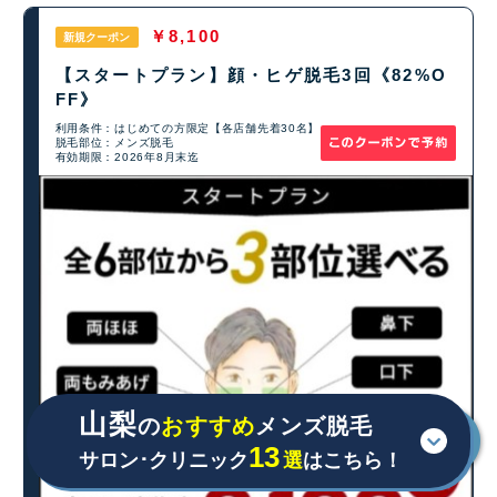
￥8,100
新規クーポン
【スタートプラン】顔・ヒゲ脱毛3回《82%O
FF》
利用条件：はじめての方限定【各店舗先着30名】
脱毛部位：メンズ脱毛
有効期限：2026年8月末迄
山梨
の
おすすめ
メンズ脱毛
13
サロン･クリニック
選
はこちら！