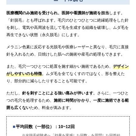
医療機関のみ施術を受けられ、医師や看護師が施術を担当
します。
「針脱毛」とも呼ばれます。毛穴のひとつひとつに絶縁処理をした針
を刺し、電気や高周波を流して毛を生成する組織を破壊し、ムダ毛を
再生できない状態（永久脱毛）にします。
メラニン色素に反応する光脱毛や医療レーザーと異なり、毛穴に直接
針を入れるため、日焼けした肌への施術や産毛の処理もできます。
また、毛穴一つひとつに処置を施す細かい施術であるため、
デザイン
がしやすいのも特徴
。ムダ毛を全てなくすのではなく、形を整えた
り、部分的に減らしたりすることも可能です。
ただし、
針を刺すことによる強い痛みが伴います
。さらに、一つひと
つの毛穴を処理するため、
施術に時間がかかり、一度に施術できる範
囲も広くない
ため、料金が嵩みます。
平均回数（一部位）：10~12回
※光脱毛経験者へ「効果を実感した回数」を質問した回答結