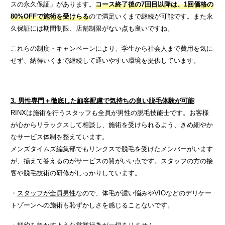
スの永久保証」があります。
コース終了後の7回目以降は、1回価格の
80%OFFで施術を受けらる
ので満足いくまで継続が可能です。また永
久保証には期間制限、店舗制限がない点も良いですね。
これらの制度・キャンペーンにより、学生から社会人まで費用を気に
せず、納得いくまで継続して通いやすい環境を提供しています。
3. 男性専門＋徹底した顧客配慮で気持ちの良い脱毛体験が可能
RINXは施術を行うスタッフも全員が男性の脱毛技能士です。お客様
が心からリラックスして相談し、施術を受けられるよう、きめ細やか
なサービス体制を整えています。
メンズタイムズ編集部でもリンクスで脱毛を受けたメンバーがいます
が、揃えて答えるのがサービスの質がいい点です。スタッフの方の接
客や脱毛技術の研修がしっかりしています。
・
スタッフが全員男性
なので、体毛が濃い悩みやVIOなどのデリケー
トゾーンへの施術も恥ずかしさを感じることないです。