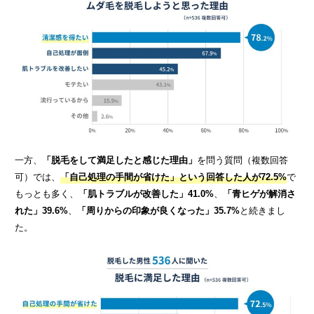
一方、
「脱毛をして満足したと
感じた理由」
を問う質問（複数回答
可）では、
「自己処理の手間が省けた」という回答した人が72.5%
で
もっとも多く、
「肌トラブルが改善した」41.0%
、
「青ヒゲが解消さ
れた」39.6%
、
「周りからの印象が良くなった」35.7%
と続きまし
た。