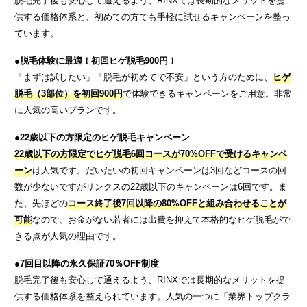
脱毛完了後も安心して通えるよう、RINXでは長期的なメリットを提
供する価格体系と、初めての方でも手軽に試せるキャンペーンを整っ
ています。
●
脱毛体験に最適！初回ヒゲ脱毛900円！
「まずは試したい」「脱毛が初めてで不安」という方のために、
ヒゲ
脱毛（3部位）を初回900円
で体験できるキャンペーンをご用意。非常
に人気の高いプランです。
●22歳以下の方限定のヒゲ脱毛キャンペーン
22歳以下の方限定でヒゲ脱毛6回コースが70%OFFで受けるキャンペ
ーン
は人気です。だいたいの初回キャンペーンは3回などコースの回
数が少ないですがリンクスの22歳以下のキャンペーンは6回です。ま
た、先ほどの
コース終了後7回以降の80%OFFと組み合わせることが
可能
なので、お金がない若者には出費を抑えて本格的なヒゲ脱毛がで
きる点が人気の理由です。
●7回目以降の永久保証70％OFF制度
脱毛完了後も安心して通えるよう、RINXでは長期的なメリットを提
供する価格体系を整えられています。人気の一つに「業界トップクラ