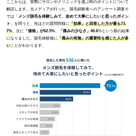
ここからは、実際にサロンやクリニックを選ぶ時のポイントについて
解説します。当メディアが行った、脱毛経験者へのアンケート調査※
では「
メンズ脱毛を体験しみて、改めて大事にしたいと思ったポイン
ト
」を問うと、先ほどの質問同様に
「効果」と回答した方が最も73.
7%
、次に
「価格」が62.5%
、
「痛みの少なさ」40.6
%という順の結果
になりました。脱毛体験後に
「痛みの有無」の重要性を感じた人が多
い
ことがわかります。