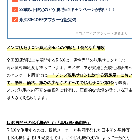
22歳以下限定のヒゲ脱毛6回キャンペーンが熱い！！
永久80%OFFアフター保証完備
※当メディア アンケート調査より
メンズ脱毛サロン満足度No.1の信頼と圧倒的な店舗数
全国80店舗以上を展開するRINXは、男性専門の脱毛サロンとして、
高い顧客満足度を誇っています。当メディアが実施した脱毛経験者へ
のアンケート調査では
、「メンズ脱毛サロンに対する満足度」におい
て、効果、価格、痛みの少なさのすべてで脱毛サロン第1位
を獲得。
メンズ脱毛への不安を徹底的に解消し、圧倒的な信頼を得ている理由
は大きく3点あります。
1. 独自開発の脱毛機が生む「高効果×低刺激」
RINXが使用するのは、提携メーカーと共同開発した日本初の男性専
用脱毛機によるIPL光脱毛です。この脱毛機の技術によって一般的な