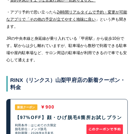
・
契約を急かすような営業行為が一切ありません。
・アプリ予約で思い立ったら
24時間リアルタイムで予約・変更が可能
なアプリで「その他の予定が立てやすく地味に良い
」という声も聞き
ます。
JRの中央本線と身延線が乗り入れている「甲府駅」から徒歩10分で
す。駅からは少し離れていますが、駐車場から数秒で到着できる駐車
場や屋内駐車場など、サロン周辺の駐車場が利用できるので車でも安
心して通えます。
RINX（リンクス）山梨甲府店の新着クーポン・
料金
￥900
新規クーポン
【97%OFF】顔・ひげ脱毛6箇所お試しプラン
利用条件：はじめての方限定
脱毛部位：メンズ脱毛
有効期限：2026年8月末迄