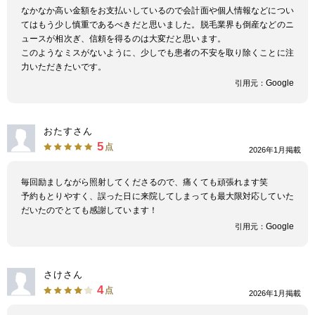
なかなか高い金額をお支払いしているので会計面や個人情報などについ
てはもう少し慎重であるべきだと思いました。脱毛業界も倒産などのニ
ュースが相次ぎ、信頼を得るのは大変だと思います。
このようなミスがないように、少しでも患者の不安を取り除くことに注
力いただきたいです。
Google
引用元：
おたすさん
5
点
2026年1月掲載
毎回励ましながら照射してくださるので、痛くても頑張れます笑
予約もとりやすく、誤った日に来院してしまっても最大限対応していた
だいたのでとても感謝しています！
Google
引用元：
さけさん
4
点
2026年1月掲載