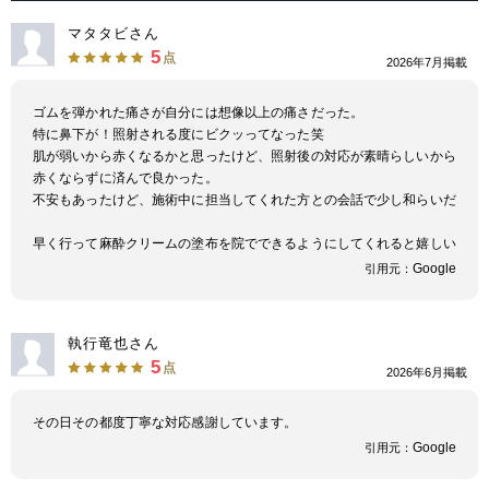
マタタビさん
5
点
2026年7月掲載
ゴムを弾かれた痛さが自分には想像以上の痛さだった。
特に鼻下が！照射される度にビクッってなった笑
肌が弱いから赤くなるかと思ったけど、照射後の対応が素晴らしいから
赤くならずに済んで良かった。
不安もあったけど、施術中に担当してくれた方との会話で少し和らいだ
早く行って麻酔クリームの塗布を院でできるようにしてくれると嬉しい
Google
引用元：
執行竜也さん
5
点
2026年6月掲載
その日その都度丁寧な対応感謝しています。
Google
引用元：