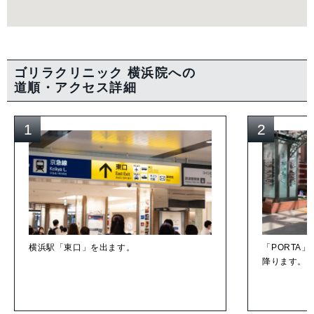
ゴリラクリニック 横浜院への
道順・アクセス詳細
1
2
横浜駅「東口」を出ます。
「PORTA
降ります。