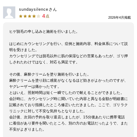
sundaysilenceさん
4
点
2026年4月掲載
ヒゲ脱毛の申し込みと施術を行いました。
はじめにカウンセリングを行い、症例と施術内容、料金体系について説
明を受けました。
カウンセリングでは脱毛以外に肌の保湿などの営業もあったが、ゴリ押
しされたわけではなく、対応も満足です。
その後、麻酔クリームを塗り施術を行いました。
麻酔クリームを塗り顔に感覚がなくなるほど効きがよかったのですが、
ヤグレーザーは痛かったです。
とはいえ、照射時間は短く一瞬でしたので耐えることができました。
会計時に、カウンセリング時に聞いていた内容と異なる金額が明細書に
記載されており指摘したところ修正いただきました。ここで、ゴリラク
リニックに対して不安な気持ちとなりました。
会計後、次回の予約を取り退店しましたが、15分後あたりに携帯電話
に着信があり要件を聞いたところ、別の方のお電話だったようで、また
不安がよぎりました。