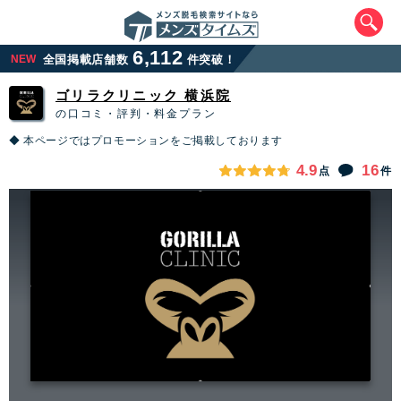
6,112
NEW
全国掲載店舗数
件突破！
ゴリラクリニック 横浜院
の口コミ・評判・料金プラン
◆ 本ページではプロモーションをご掲載しております
4.9
16
点
件
エリアから最寄りサロンを探す
北海道・東北
北海道
青森県
岩手県
宮城県
秋田県
山形県
福島県