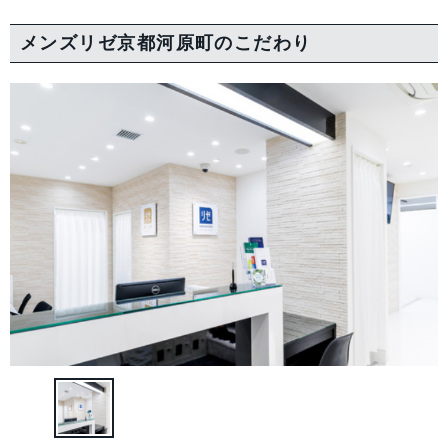
メンズリゼ京都河原町の
こだわり
中国・四国
鳥取県
島根県
岡山県
広島県
山口県
徳島県
香川県
愛媛県
高知県
九州・沖縄
福岡県
佐賀県
長崎県
熊本県
大分県
宮崎県
鹿児島県
沖縄県