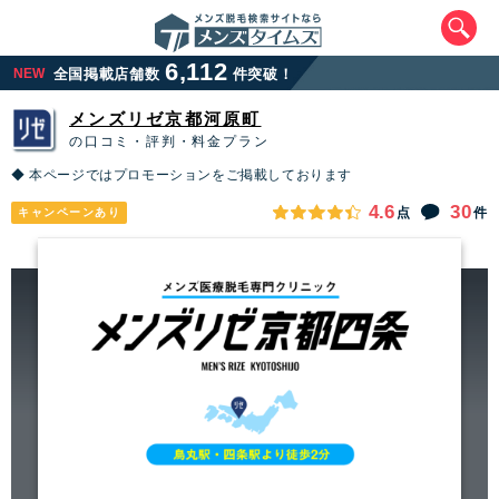
6,112
NEW
全国掲載店舗数
件突破！
メンズリゼ京都河原町
の口コミ・評判・料金プラン
◆ 本ページではプロモーションをご掲載しております
4.6
30
点
件
キャンペーンあり
エリアから最寄りサロンを探す
北海道・東北
北海道
青森県
岩手県
宮城県
秋田県
山形県
福島県