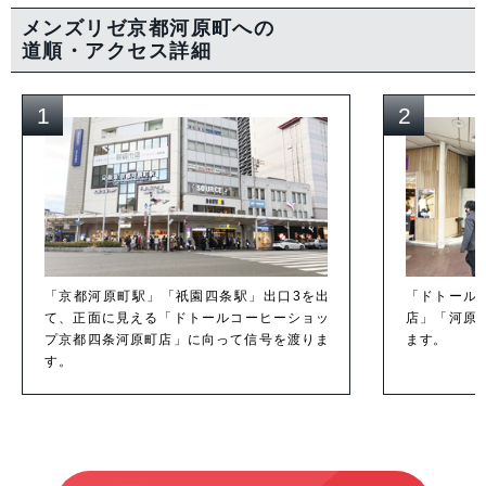
メンズリゼ京都河原町への
道順・アクセス詳細
1
2
「京都河原町駅」「祇園四条駅」出口3を出
「ドトール
て、正面に見える「ドトールコーヒーショッ
店」「河原
プ京都四条河原町店」に向って信号を渡りま
ます。
す。