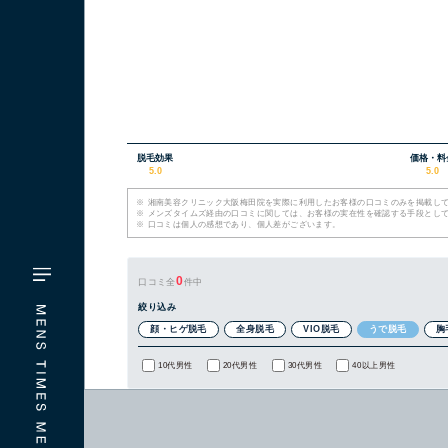
脱毛効果
価格・料
5.0
5.0
※
湘南美容クリニック大阪梅田院を実際に利用したお客様の口コミのみを掲載し
※
メンズタイムズ経由の口コミに関しては、お客様の実在性を確認する手段とし
※
口コミは個人の感想であり、個人差がございます。
0
口コミ全
件中
絞り込み
顔・ヒゲ脱毛
全身脱毛
VIO脱毛
うで脱毛
胸
10代男性
20代男性
30代男性
40以上男性