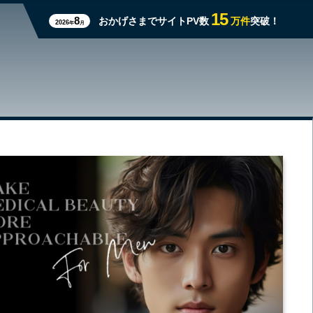
15
8
おかげさまでサイトPV数
万件
突破！
2026
年
月