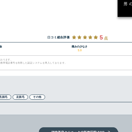
5
口コミ総合評価
点
金
痛みの少なさ
5.0
ております。
て携帯電話番号を利用した認証システムを導入しております。
毛脱毛
足脱毛
その他