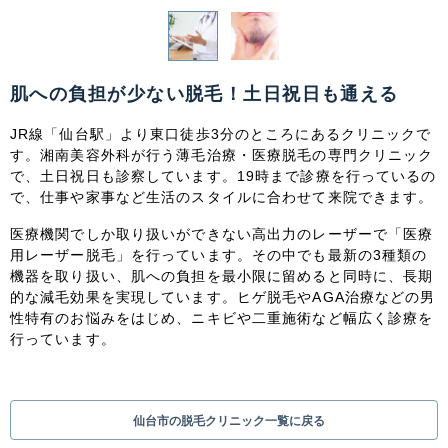
関東
茨城県
栃木県
群馬県
埼玉県
肌への負担が少ない脱毛！土日祝日も通える
千葉県
東京都
神奈川県
JR線「仙台駅」より東口徒歩3分のところにあるクリニックで
す。湘南美容外科が行う薄毛治療・医療脱毛の専門クリニック
中部
で、土日祝日も診察しています。19時まで診療を行っているの
で、仕事や家事など生活のスタイルに合わせて来院できます。
新潟県
富山県
石川県
福井県
医療機関でしか取り扱いができない高出力のレーザーで「医療
山梨県
長野県
岐阜県
静岡県
用レーザー脱毛」を行っています。その中でも最新の3種類の
機器を取り扱い、肌への負担を最小限に留めると同時に、長期
愛知県
的な減毛効果を実現しています。ヒゲ脱毛やAGA治療などの男
性特有のお悩みをはじめ、ニキビや二重施術など幅広く診療を
行っています。
関西
滋賀県
京都府
大阪府
兵庫県
仙台市の脱毛クリニック一覧に戻る
奈良県
三重県
和歌山県