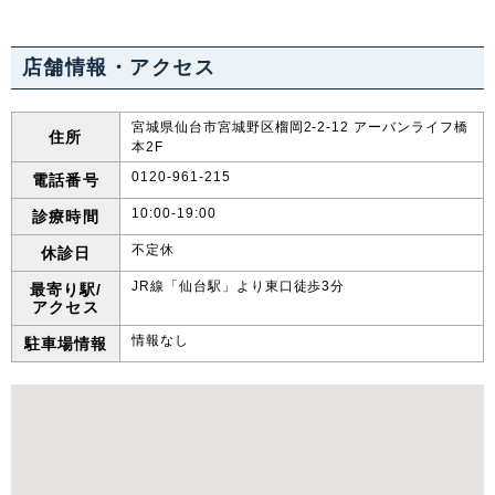
中国・四国
店舗情報・アクセス
鳥取県
島根県
岡山県
広島県
宮城県仙台市宮城野区榴岡2-2-12 アーバンライフ橋
住所
本2F
山口県
徳島県
香川県
愛媛県
0120-961-215
電話番号
高知県
10:00-19:00
診療時間
不定休
休診日
九州・沖縄
JR線「仙台駅」より東口徒歩3分
最寄り駅/
アクセス
福岡県
佐賀県
長崎県
熊本県
情報なし
駐車場情報
大分県
宮崎県
鹿児島県
沖縄県