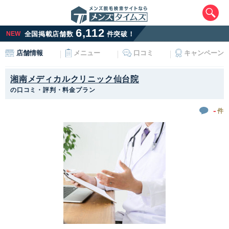
6,112
NEW
全国掲載店舗数
件突破！
メニュー
口コミ
キャンペーン
店舗情報
湘南メディカルクリニック仙台院
の口コミ・評判・料金プラン
-
件
エリアから最寄りサロンを探す
北海道・東北
北海道
青森県
岩手県
宮城県
秋田県
山形県
福島県