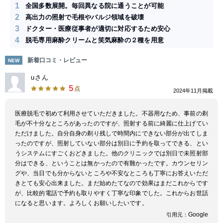
1
全国多数展開。毎回異なる院に通うことが可能
2
高出力の照射で毛根やバルジ領域を破壊
3
ドクター・医療従事者が適切に対応するため安心
4
脱毛専用麻酔クリームと笑気麻酔の２種を用意
新着口コミ・レビュー
NEW
uさん
5
点
2024年11月掲載
医療脱毛で初めて利用させていただきました。不器用なため、事前の剃
毛が不十分なところがあったのですが、照射する前に綺麗に仕上げてい
ただけました。自分自身の剃り残しで時間内にできない部分が出てしま
ったのですが、照射していない部分は別日に予約を取ってできる、とい
うシステムにすごくおどきました。他のクリニックでは別日で未照射部
分はできる、ということは無かったので有難かったです。カウンセリン
グや、当日でも分からないところや不安なところも丁寧にお答えいただ
きとても安心出来ました。まだ始めたてなので効果はまだこれからです
が、比較的電話で予約も取りやすく丁寧な印象でした。これからお世話
になると思います。よろしくお願いしたいです。
Google
引用元：