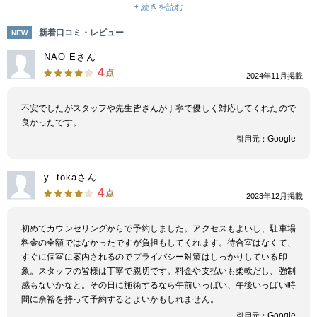
そのために、働くスタッフの幸せも追求します。
+ 続きを読む
「美容医療に携わることができて楽しい」そう思えるクリニックを自らの手
で創り上げ、患者様に幸せと喜びを提供するために、私たちは以下のビジョ
新着口コミ・レビュー
NEW
ンを掲げてクリニックの運営に邁進します。
NAO Eさん
4
点
2024年11月掲載
不安でしたがスタッフや先生皆さんが丁寧で優しく対応してくれたので
良かったです。
Google
引用元：
y- tokaさん
4
点
2023年12月掲載
初めてカウンセリングからで予約しました。アクセスもよいし、駐車場
料金の全額ではなかったですが負担もしてくれます。待合室はなくて、
すぐに個室に案内されるのでプライバシー対策はしっかりしている印
象。スタッフの皆様は丁寧で親切です。料金や支払いも柔軟だし、強制
感もないかなと。その日に施術するなら午前いっぱい、午後いっぱい時
間に余裕を持って予約するとよいかもしれません。
Google
引用元：