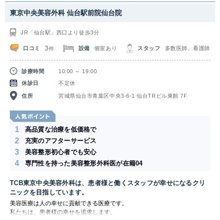
東京中央美容外科 仙台駅前院仙台院
JR「仙台駅」西口より徒歩3分
3
口コミ
設備
個室あり
スタッフ
多数医師、看護師
件
診療時間
10:00 ～ 19:00
休診日
不定休
住所
宮城県仙台市青葉区中央3-6-1 仙台TRビル東館 7F
1
高品質な治療を低価格で
2
充実のアフターサービス
3
美容整形初心者でも安心
4
専門性を持った美容整形外科医が在籍04
TCB東京中央美容外科は、患者様と働くスタッフが幸せになるクリ
ニックを目指しています。
美容医療は人の幸せに貢献できる医療です。
私たちは、患者様の幸せを追求します。