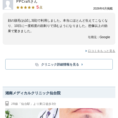
PPCraftさん
膚表面のメラニン色素が多い黒褐色や色素沈着のある肌の施術にも対応して
5
点
います。 それぞれの脱毛機に特徴があり、2種類の脱毛機を使い分けること
2026年6月掲載
で、効率的に脱毛を進めることが出来ます。 医療脱毛は効果が高いです
が、ヒゲやVIOなどの部位では強い痛みを伴うことがあります。導入してい
顔の脱毛(お試し3回)で利用しました。本当にほとんど生えてこなくな
る脱毛機は冷却機能があるため肌を冷やしながらレーザーを照射し痛みも緩
り、10日に一度程度の顔剃りで済むようになりました。想像以上の効
和されます。麻酔クリームも追加料金なしで利用できるので、痛みが心配な
果で驚きました。
方も安心です。また、従事されている医師や看護師、カウンセラーには知識
や技術の向上の研修が実施されているので、照射漏れなどなく安心です。
Google
引用元：
お得なプランが用意されています。「ヒゲ脱毛プラン」「全身脱毛プラン」
「足脱毛プラン」「VIO脱毛プラン」が用意されています。ヒゲ脱毛デビュ
ープランは3部位3回コースは9,900円で医療脱毛を受けることが出来る業界
口コミをもっと見る
最安水準です！全身脱毛5回コースも月々3,000円～の料金でかつ、麻酔無
料なのでお財布に無理なく全身のムダ毛を脱毛を受けることが出来ます。足
脱毛デビューブランも足3部位3回コースで、足の太いムダ毛に医療脱毛の
クリニック詳細情報を見る
効果を実感できるでしょう。 レジーナクリニックオムではコース以外の費
用が掛かることがなく、初診料やカウンセリング料などは全て無料となりま
す。無料カウンセリングでは、スタッフと医師のダブル体制で施術内容や料
金などを説明してくれるので、契約についてや施術や効果について隈なく質
問することが出来ます。 平日は21時まで診療しているので、会社の帰り寄
湘南メディカルクリニック仙台院
って施術を受けることも可能です。
JR線「仙台駅」より東口徒歩3分