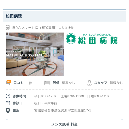
松田病院
泉P.A.スマートIC（ETC専用）より約5分
-
口コミ
設備
情報なし
スタッフ
情報なし
件
診療時間
平日8:30-17:00 土曜8:30-13:00 日曜9:00-12:00
休診日
祝日・年末年始
住所
宮城県仙台市泉区実沢字立田屋敷17-1
メンズ脱毛 料金