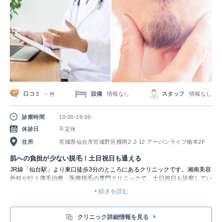
-
口コミ
設備
情報なし
スタッフ
情報なし
件
診療時間
10:00-19:00
休診日
不定休
住所
宮城県仙台市宮城野区榴岡2-2-12 アーバンライフ橋本2F
肌への負担が少ない脱毛！土日祝日も通える
JR線「仙台駅」より東口徒歩3分のところにあるクリニックです。湘南美容
外科が行う薄毛治療・医療脱毛の専門クリニックで、土日祝日も診察してい
ます。19時まで診療を行っているので、仕事や家事など生活のスタイルに
+ 続きを読む
合わせて来院できます。
医療機関でしか取り扱いができない高出力のレーザーで「医療用レーザー脱
毛」を行っています。その中でも最新の3種類の機器を取り扱い、肌への負
クリニック詳細情報を見る