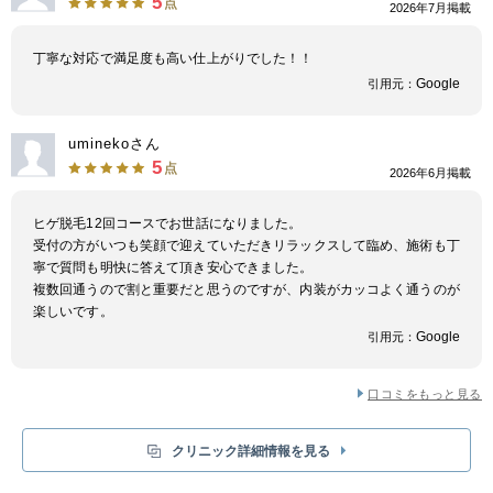
5
点
2026年7月掲載
はヒゲ脱毛完了コースは、効果に満足いくまで施術できるコース。コース後
に1回100円で3年間も脱毛可能なので、満足できるまで脱毛できます。カウ
ンセリング料や予約キャンセル料、さらに肌トラブル治療費なども無料で対
丁寧な対応で満足度も高い仕上がりでした！！
応してくれるので、安心して脱毛できます。 ボディ脱毛ならコース後に、
Google
引用元：
割安価格で脱毛できるので気になる部位があっても安心です。
uminekoさん
5
点
2026年6月掲載
ヒゲ脱毛12回コースでお世話になりました。
受付の方がいつも笑顔で迎えていただきリラックスして臨め、施術も丁
寧で質問も明快に答えて頂き安心できました。
複数回通うので割と重要だと思うのですが、内装がカッコよく通うのが
楽しいです。
Google
引用元：
口コミをもっと見る
クリニック詳細情報を見る