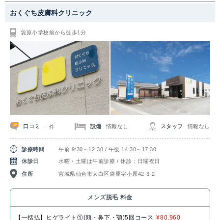
おくぐち皮膚科クリニック
袋原小学校前から徒歩1分
-
口コミ
設備
情報なし
スタッフ
情報なし
件
診療時間
午前 9:30～12:30 / 午後 14:30～17:30
休診日
水曜・土曜は午前診療 / 休診：日曜祝日
住所
宮城県仙台市太白区袋原字小原42-3-2
メンズ脱毛 料金
【一括払】ヒゲライト①(頬・鼻下・顎)5回コース
¥80,960