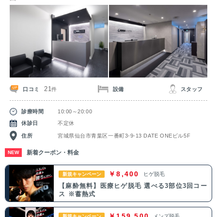
関東
茨城県
栃木県
群馬県
埼玉県
千葉県
東京都
神奈川県
中部
21
口コミ
設備
スタッフ
件
新潟県
富山県
石川県
福井県
診療時間
10:00～20:00
山梨県
長野県
岐阜県
静岡県
休診日
不定休
住所
宮城県仙台市青葉区一番町3-9-13 DATE ONEビル5F
愛知県
新着クーポン・料金
NEW
関西
￥8,400
ヒゲ脱毛
新規キャンペーン
【麻酔無料】医療ヒゲ脱毛 選べる3部位3回コー
滋賀県
京都府
大阪府
兵庫県
ス ※蓄熱式
奈良県
三重県
和歌山県
￥159,500
メンズ脱毛
新規キャンペーン