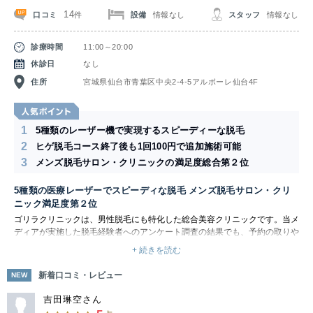
14
口コミ
設備
情報なし
スタッフ
情報なし
件
診療時間
11:00～20:00
休診日
なし
住所
宮城県仙台市青葉区中央2-4-5アルボーレ仙台4F
1
5種類のレーザー機で実現するスピーディーな脱毛
2
ヒゲ脱毛コース終了後も1回100円で追加施術可能
3
メンズ脱毛サロン・クリニックの満足度総合第２位
5種類の医療レーザーでスピーディな脱毛 メンズ脱毛サロン・クリ
ニック満足度第２位
ゴリラクリニックは、男性脱毛にも特化した総合美容クリニックです。当メ
ディアが実施した脱毛経験者へのアンケート調査の結果でも、予約の取りや
すさやスタッフの対応で、高い評価を集めており、メンズ脱毛サロン・クリ
+ 続きを読む
ニックの満足度総合第２位でした。 ゴリラクリニックは医療脱毛だからこ
その効果と施術方法を提供しています。男性だけを専門とした施術経験をい
新着口コミ・レビュー
NEW
かして、蓄熱式メディオスターと熱破壊式YAGレーザーによる脱毛です。太
い毛には痛みが少ない脱毛機で薄くしてから、威力が強い脱毛機を使用しま
吉田琳空さん
す。痛みに配慮しながら、効果的な施術を行ってくれるのです。 価格面で