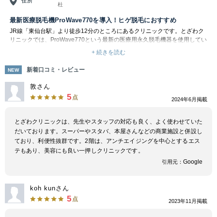
住所
杜
最新医療脱毛機ProWave770を導入！ヒゲ脱毛におすすめ
JR線「東仙台駅」より徒歩12分のところにあるクリニックです。
とざわク
リニックでは、ProWave770という最新の医療用永久脱毛機器を使用してい
ます。
この機器は、臨床的に脱毛効果が認められているアレッスク/ダイオ
+ 続きを読む
ード/ヤグを基準とした波長を
患者さまのSkin Type＆Hair別に使い分けるこ
とができる安全で効果的な脱毛専用機です。
照射面積も広く、安全に少ない
新着口コミ・レビュー
NEW
施術回数で脱毛が難しいとされる男性ヒゲから産毛までを処理します。
照射面積が広くこれまでの脱毛機より施術時間が短くなり、スピーディーに
敦さん
施術が完了します。ヒゲ脱毛やパーツ別脱毛など、お客様の要望に合わせた
5
点
2024年6月掲載
プランの施術が可能です。施術しながら美肌効果も期待できるので、清潔感
や好印象が手に入ります。
とざわクリニックは、先生やスタッフの対応も良く、よく使わせていた
だいております。スーパーやスタバ、本屋さんなどの商業施設と併設し
ており、利便性抜群です。2階は、アンチエイジングを中心とするエス
テもあり、美容にも良い一押しクリニックです。
Google
引用元：
koh kunさん
5
点
2023年11月掲載