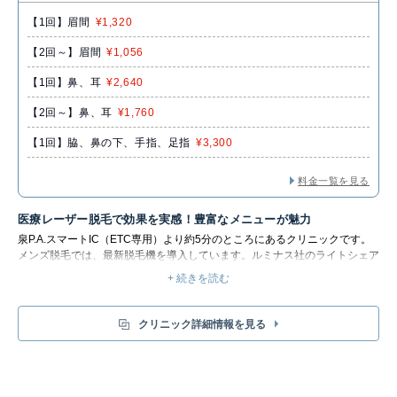
【1回】眉間
¥1,320
【2回～】眉間
¥1,056
【1回】鼻、耳
¥2,640
【2回～】鼻、耳
¥1,760
【1回】脇、鼻の下、手指、足指
¥3,300
料金一覧を見る
医療レーザー脱毛で効果を実感！豊富なメニューが魅力
泉P.A.スマートIC（ETC専用）より約5分のところにあるクリニックです。
メンズ脱毛では、最新脱毛機を導入しています。ルミナス社のライトシェア
クアトロは、1台でレーザー脱毛と色素病変・血管病変・シワ治療が可能な
+ 続きを読む
FDA(アメリカ食品医薬品局）承認の機械です。
ダイオードを用いた半導体
レーザーで、805nmと1060nmの2つの波長で施術可能です。
805nmは通常
のスキンタイプ、1060nmは色素が濃いスキンタイプや剛毛の脱毛に適して
クリニック詳細情報を見る
おり、
状態に合わせて最適な脱毛治療が可能です。
それぞれ2つの大きさの
ハンドピースを搭載しており、
部分脱毛から広範囲にスピーディーな脱毛も
可能です。
ヒゲ脱毛や全身脱毛など、豊富なメニューが揃っています。