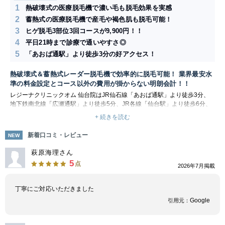
1
熱破壊式の医療脱毛機で濃い毛も脱毛効果を実感
2
蓄熱式の医療脱毛機で産毛や褐色肌も脱毛可能！
3
ヒゲ脱毛3部位3回コースが9,900円！！
4
平日21時まで診療で通いやすさ◎
5
「あおば通駅」より徒歩3分の好アクセス！
熱破壊式＆蓄熱式レーダー脱毛機で効率的に脱毛可能！ 業界最安水
準の料金設定とコース以外の費用が掛からない明朗会計！！
レジーナクリニックオム 仙台院はJR仙石線「あおば通駅」より徒歩3分、
地下鉄南北線「広瀬通駅」より徒歩5分、JR各線「仙台駅」より徒歩6分、
仙台市地下鉄各線「仙台駅」より徒歩6分と3路線4駅徒歩圏内にあるメンズ
+ 続きを読む
専門の脱毛クリニックです。 レジーナクリニック オムでは、熱破壊式の
「ジェントルレーズプロ」と蓄熱式の「ソプラノチタニウム」の2種類のレ
新着口コミ・レビュー
NEW
ーザー機器を採用しています。 熱破壊式医療レーザー脱毛機「ジェントル
レーズプロ」は、高出力のレーザーを肌に照射し、毛母細胞や毛乳頭の発毛
萩原海理さん
組織に熱を与えて破壊する仕組みで、男性の太くて濃いムダ毛に有効な脱毛
5
点
2026年7月掲載
方式です。また、ジェントルレーズプロは、1秒間に2回レーザーを照射で
きる仕様のため、照射スピードは同シリーズ旧型の2倍で、短い時間で広い
範囲の施術が可能です。 蓄熱式医療レーザー脱毛機「ソプラノチタニウ
丁寧にご対応いただきました
ム」は、低出力のレーザーを肌に照射し、皮膚下に徐々に熱を蓄え、毛母細
Google
引用元：
胞のもととなる幹細胞があるバルジ領域の破壊を目的とした照射方式で、産
毛などの熱破壊式で脱毛効果が出にくい毛に効果的な脱毛方式です。また、
ソプラノチタニウムは、低出力のレーザーを用いる蓄熱式脱毛機のため、皮