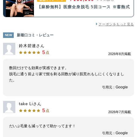
【麻酔無料】医療全身脱毛 5回コース ※蓄熱式
中国・四国
クーポンをもっと見る
鳥取県
島根県
岡山県
広島県
新着口コミ・レビュー
NEW
山口県
徳島県
香川県
愛媛県
鈴木碧連さん
5
点
2026年8月掲載
高知県
数回だけでも効果が実感できます。
脱毛に通う前より家で髭を剃る回数が減り肌荒れもしにくくなりまし
九州・沖縄
た。
福岡県
佐賀県
長崎県
熊本県
Google
引用元：
大分県
宮崎県
鹿児島県
沖縄県
take Liさん
5
点
2026年7月掲載
だいぶ毛量も減ってきて助かってます！
Google
引用元：