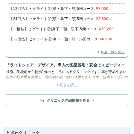
【12回払】ヒゲライト①(頬・鼻下・顎)5回コース
¥7,000
【24回払】ヒゲライト①(頬・鼻下・顎)5回コース
¥3,600
【一括払】ヒゲライト②(鼻下・顎・顎下)5回コース
¥79,200
【12回払】ヒゲライト②(鼻下・顎・顎下)5回コース
¥6,900
料金一覧を見る
「ライトシェア・デザイア」導入の医療脱毛！安全でスピーディー
袋原小学校前から徒歩1分のところにあるクリニックです。
車が停めやすい
広めの駐車場を完備し、院の目の前にはバス停もあります。皮膚トラブルの
ご相談は、気軽におくぐち皮ふ科クリニックに相談してみましょう。
+ 続きを読む
メンズ脱毛には
医療レーザー脱毛機器「ライトシェア・デザイア」を導入し
ており、今まで以上に安全で確実な脱毛になっています。おくぐち皮ふ科
仙台院の医療脱毛器「ライトシェア・デザイア」は従来機に比べ1/3程度の
クリニック詳細情報を見る
スピードで脱毛することができ、痛みもほぼ感じない優れた脱毛機器です。
脱毛部位はヒゲ脱毛を行っています
。
とざわクリニック