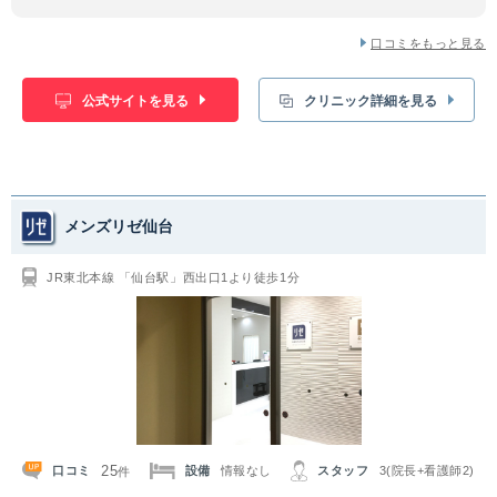
口コミをもっと見る
公式サイトを見る
クリニック詳細を見る
メンズリゼ仙台
JR東北本線 「仙台駅」西出口1より徒歩1分
25
口コミ
設備
情報なし
スタッフ
3(院長+看護師2)
件