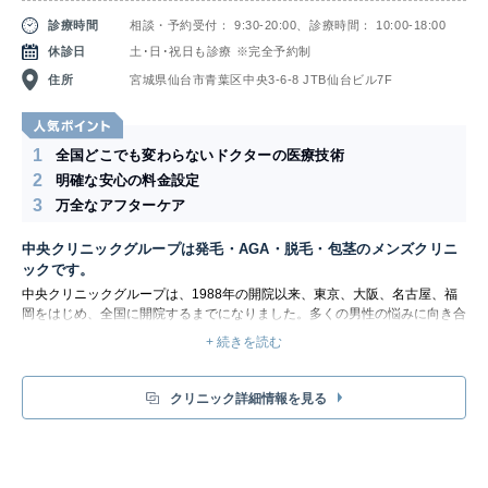
診療時間
相談・予約受付： 9:30-20:00、診療時間： 10:00-18:00
休診日
土･日･祝日も診療 ※完全予約制
住所
宮城県仙台市青葉区中央3-6-8 JTB仙台ビル7F
1
全国どこでも変わらないドクターの医療技術
2
明確な安心の料金設定
3
万全なアフターケア
中央クリニックグループは発毛・AGA・脱毛・包茎のメンズクリニ
ックです。
中央クリニックグループは、1988年の開院以来、東京、大阪、名古屋、福
岡をはじめ、全国に開院するまでになりました。多くの男性の悩みに向き合
ってきた経験豊富な美容外科医達が在籍しています。
+ 続きを読む
発毛・AGA・脱毛・包茎のメンズクリニック「中央クリニック」が医療機
関だからこそできる治療によって、AGA(薄毛)・発毛・育毛・ED・包茎・
性同一性障害・お肌のお悩みなど、一人ひとりの症状にあった方法で解決い
クリニック詳細情報を見る
たします。発毛・AGA・脱毛・包茎のことなら中央クリニックにお任せ下
さい。