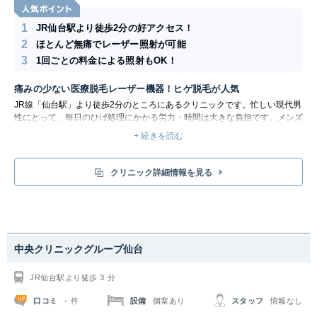
1
JR仙台駅より徒歩2分の好アクセス！
2
ほとんど無痛でレーザー照射が可能
3
1回ごとの料金による照射もOK！
痛みの少ない医療脱毛レーザー機器！ヒゲ脱毛が人気
JR線「仙台駅」より徒歩2分のところにあるクリニックです。
忙しい現代男
性にとって、毎日のひげ処理にかかる労力・時間は大きな負担です。メンズ
ひげ脱毛を行うことにより、その後はひげ処理のわずらわしさに悩まされる
+ 続きを読む
ことがなくなります。個人差はありますが数回程度のひげ脱毛で、ひげ剃り
がグンと楽になり、かみそり負けからも開放されます。ひげが薄くなると、
見た目も若々しくなります。
クリニック詳細情報を見る
ヒゲ脱毛、メンズ脱毛は、医療脱毛レーザー機器にて行います。10×10ミリ
のレーザー光の照射によりヒゲ全体で15分程度にて治療は終了します。口
の上、顎などの部分照射も可能でその場合数分で終了します。
多くの場合、
冷却ガスを噴射しながらレーザー照射を行います。冷却ガスにより、皮膚の
感覚が無くなりますので、痛みを感じなくなった状態で照射が受けられま
す。更に痛みに弱い方は、独自に開発した麻酔クリームや、無痛麻酔を併用
中央クリニックグループ仙台
することもあります。ほとんど無痛でレーザー照射が受けられます。
JR仙台駅より徒歩 3 分
-
口コミ
設備
個室あり
スタッフ
情報なし
件