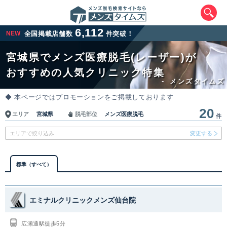
6,112
NEW
全国掲載店舗数
件突破！
宮城県でメンズ医療脱毛(レーザー)が
おすすめの人気クリニック特集
-
メンズタイムズ
◆ 本ページではプロモーションをご掲載しております
20
宮城県
メンズ医療脱毛
エリア
脱毛部位
件
エリアから最寄りクリニックを探す
エリアで絞り込み
変更する
北海道・東北
標準（すべて）
北海道
青森県
岩手県
宮城県
エミナルクリニックメンズ仙台院
秋田県
山形県
福島県
広瀬通駅徒歩5分