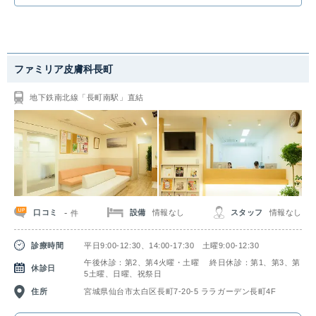
担を最小限に留めると同時に、長期的な減毛効果を実現しています。ヒゲ脱
毛やAGA治療などの男性特有のお悩みをはじめ、ニキビや二重施術など幅
広く診療を行っています。
ファミリア皮膚科長町
地下鉄南北線「長町南駅」直結
-
口コミ
設備
情報なし
スタッフ
情報なし
件
診療時間
平日9:00-12:30、14:00-17:30 土曜9:00-12:30
午後休診：第2、第4火曜・土曜 終日休診：第1、第3、第
休診日
5土曜、日曜、祝祭日
住所
宮城県仙台市太白区長町7-20-5 ララガーデン長町4F