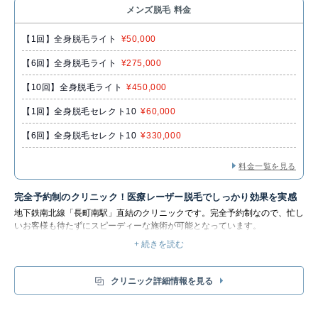
メンズ脱毛 料金
【1回】全身脱毛ライト
¥50,000
【6回】全身脱毛ライト
¥275,000
【10回】全身脱毛ライト
¥450,000
【1回】全身脱毛セレクト10
¥60,000
【6回】全身脱毛セレクト10
¥330,000
料金一覧を見る
完全予約制のクリニック！医療レーザー脱毛でしっかり効果を実感
地下鉄南北線「長町南駅」直結のクリニックです。完全予約制なので、忙し
いお客様も待たずにスピーディーな施術が可能となっています。
メンズ脱毛では、医療レーザー脱毛を導入しています。美容サロンよりも出
+ 続きを読む
力が高く、どんな毛質にも対応しているのが特徴です。施術前には丁寧なカ
ウンセリングを行っているので、「脱毛が初めてで不安」という方でも安心
して施術が受けられます。痛みが少なく効果が実感できる脱毛で、脱毛デビ
クリニック詳細情報を見る
ューの方におすすめです。