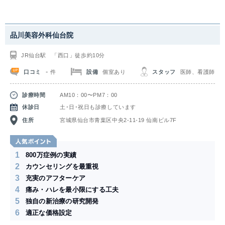
品川美容外科仙台院
JR仙台駅 「西口」徒歩約10分
-
口コミ
設備
個室あり
スタッフ
医師、看護師
件
診療時間
AM10：00〜PM7：00
休診日
土･日･祝日も診療しています
住所
宮城県仙台市青葉区中央2-11-19 仙南ビル7F
1
800万症例の実績
2
カウンセリングを最重視
3
充実のアフターケア
4
痛み・ハレを最小限にする工夫
5
独自の新治療の研究開発
6
適正な価格設定