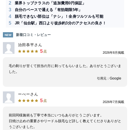
2
業界トップクラスの「追加費用0円保証」
3
自分のペースで通える「有効期限5年」
4
脱毛できない部位は「ナシ」！全身ツルツルも可能
5
JR「仙台駅」西口より徒歩約3分のアクセスの良さ！
新着口コミ・レビュー
NEW
治田恭平さん
5
点
2026年8月掲載
毛の剃りが甘くて担当の方に剃ってもらいました。ありがとうございま
した。
Google
引用元：
ーべーさん
5
点
2026年7月掲載
前回同様施術も丁寧で本当にいつもありがとうございます。
日焼け止めの重要さやリードル脱毛など詳しく教えてくださりありがと
うございました。