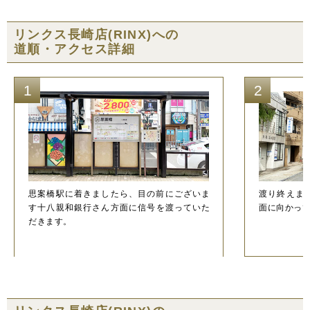
リンクス長崎店(RINX)への
道順・アクセス詳細
1
2
思案橋駅に着きましたら、目の前にございま
渡り終えま
す十八親和銀行さん方面に信号を渡っていた
面に向かっ
だきます。