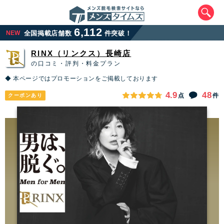
6,112
NEW
全国掲載店舗数
件突破！
RINX（リンクス）長崎店
の口コミ・評判・料金プラン
◆ 本ページではプロモーションをご掲載しております
4.9
48
点
件
クーポンあり
エリアから最寄りサロンを探す
北海道・東北
北海道
青森県
岩手県
宮城県
秋田県
山形県
福島県