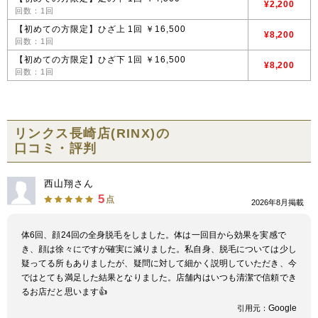
¥2,200
回数：1回
【初めての方限定】ひざ上 1回 ￥16,500
¥8,200
回数：1回
【初めての方限定】ひざ下 1回 ￥16,500
¥8,200
回数：1回
リンクス長崎店(RINX)の
口コミ・評判
西山翔さん
5
点
2026年8月掲載
体6回、顔24回の全身脱毛をしました。体は一回目から効果を実感で
き、顔は徐々にですが確実に減りました。私自身、脱毛については少し
疑ってる所もありましたが、疑問に対して細かく説明していただき、今
ではとても満足した結果となりました。店舗内はいつも清潔で信頼でき
るお店だと思います👍
Google
引用元：