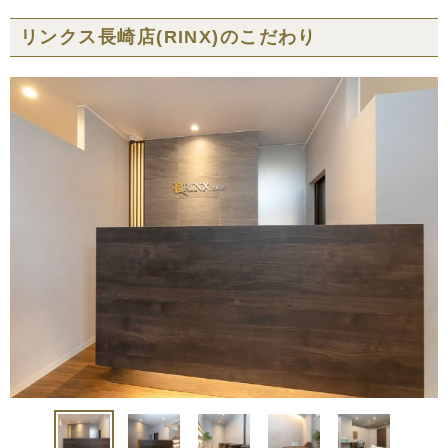
リンクス長崎店(RINX)の
こだわり
中国・四国
鳥取県
島根県
岡山県
広島県
山口県
徳島県
香川県
愛媛県
高知県
九州・沖縄
福岡県
佐賀県
長崎県
熊本県
大分県
宮崎県
鹿児島県
沖縄県