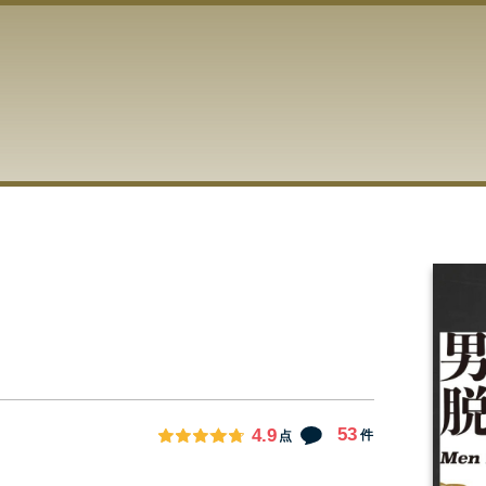
53
4.9
件
点