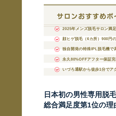
2025年メンズ脱毛サロン満足
顔ヒゲ脱毛（6カ所）900円
独自開発の特殊IPL脱毛機で
永久80%OFFアフター保証
いづろ通駅から徒歩1分でア
日本初の男性専用脱
総合満足度第1位の理