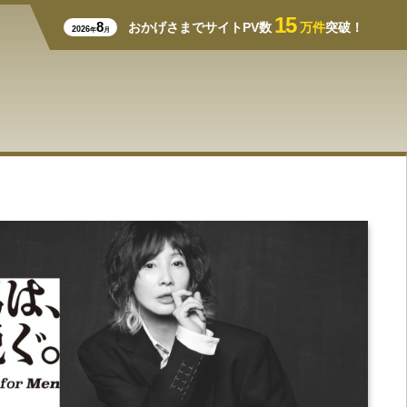
15
8
おかげさまでサイトPV数
万件
突破！
2026
年
月