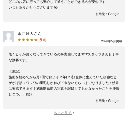
どこのお店に行っても安心して通うことができるのが安心です
いつもありがとうございます😭
Google
引用元：
永井雄大さん
5
点
2026年5月掲載
段々ヒゲが薄くなってきているのを実感してます➰スタッフさんも丁寧
な接客です。
【追記】
施術を始めてから月1回でおよそ２年(？)顔全体に生えていた頑強なヒ
ゲがほぼフワフワの産毛しか伸びて来ないぐらいまでなりました➰効果
は実感できます！施術開始前の写真を記録しておかなかったことを後悔
しつつ、、(笑)
Google
引用元：
もっと見る