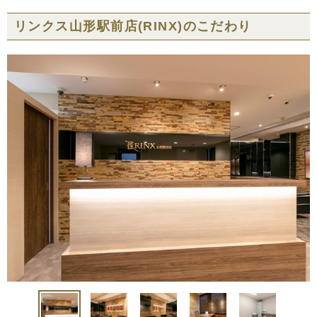
リンクス山形駅前店(RINX)の
こだわり
中国・四国
鳥取県
島根県
岡山県
広島県
山口県
徳島県
香川県
愛媛県
高知県
九州・沖縄
福岡県
佐賀県
長崎県
熊本県
大分県
宮崎県
鹿児島県
沖縄県