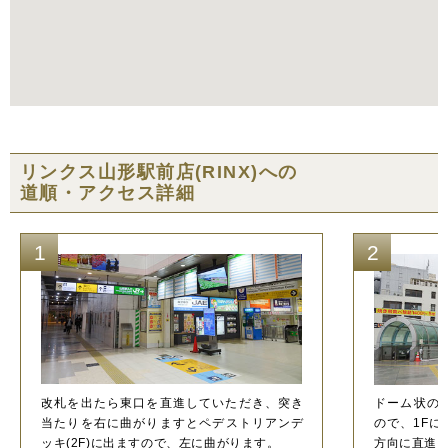
リンクス山形駅前店(RINX)への
道順・アクセス詳細
1
2
改札を出たら東口を直進していただき、突き
ドーム状の
当たりを右に曲がりますとペデストリアンデ
ので、1F
ッキ(2F)に出ますので、左に曲がります。
方向に直進