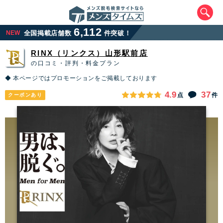
6,112
NEW
全国掲載店舗数
件突破！
RINX（リンクス）山形駅前店
の口コミ・評判・料金プラン
◆ 本ページではプロモーションをご掲載しております
4.9
37
点
件
クーポンあり
エリアから最寄りサロンを探す
北海道・東北
北海道
青森県
岩手県
宮城県
秋田県
山形県
福島県