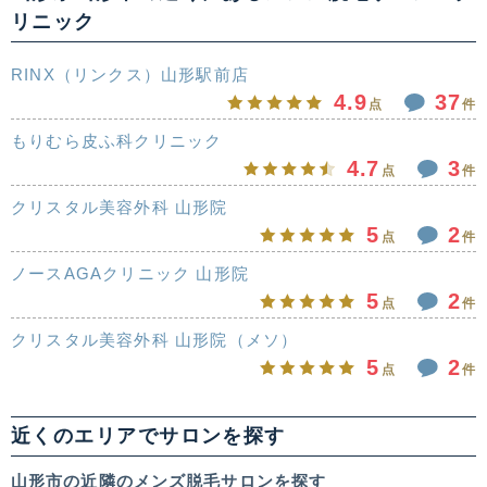
リニック
RINX（リンクス）山形駅前店
4.9
37
点
件
もりむら皮ふ科クリニック
4.7
3
点
件
クリスタル美容外科 山形院
5
2
点
件
ノースAGAクリニック 山形院
5
2
点
件
クリスタル美容外科 山形院（メソ）
5
2
点
件
近くのエリアでサロンを探す
山形市の近隣のメンズ脱毛サロンを探す