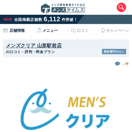
6,112
NEW
全国掲載店舗数
件突破！
メニュー
口コミ
キャンペーン
店舗情報
メンズクリア 山形駅前店
の口コミ・評判・料金プラン
男性専門サロン
-
件
エリアから最寄りサロンを探す
北海道・東北
北海道
青森県
岩手県
宮城県
秋田県
山形県
福島県