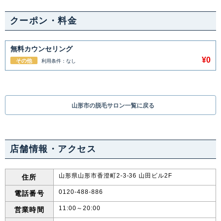
クーポン・料金
中国・四国
鳥取県
島根県
岡山県
広島県
無料カウンセリング
¥0
その他
利用条件：なし
山口県
徳島県
香川県
愛媛県
高知県
山形市の脱毛サロン一覧に戻る
九州・沖縄
福岡県
佐賀県
長崎県
熊本県
店舗情報・アクセス
大分県
宮崎県
鹿児島県
沖縄県
山形県山形市香澄町2-3-36 山田ビル2F
住所
0120-488-886
電話番号
11:00～20:00
営業時間