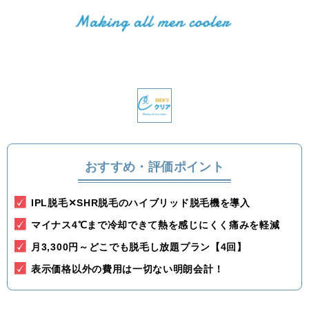
関東
茨城県
栃木県
群馬県
埼玉県
千葉県
東京都
神奈川県
中部
新潟県
富山県
石川県
福井県
おすすめ・評価ポイント
山梨県
長野県
岐阜県
静岡県
IPL脱毛✕SHR脱毛のハイブリッド脱毛機を導入
愛知県
マイナス4℃まで冷却できて熱を感じにくく痛みを軽減
関西
月3,300円～どこでも脱毛し放題プラン【4回】
表示価格以外の費用は一切ない明朗会計！
滋賀県
京都府
大阪府
兵庫県
奈良県
三重県
和歌山県