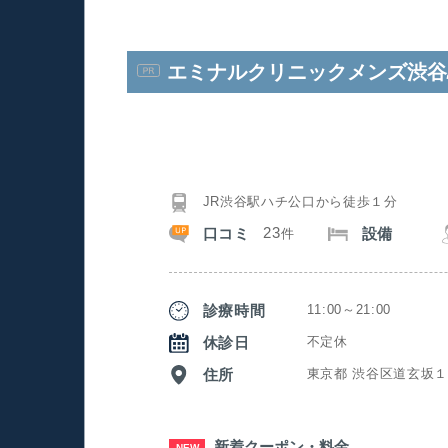
エミナルクリニックメンズ渋谷
JR渋谷駅ハチ公口から徒歩１分
23
口コミ
設備
件
診療時間
11:00～21:00
休診日
不定休
住所
東京都 渋谷区道玄坂１-
新着クーポン・料金
NEW