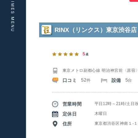
RINX（リンクス）東京渋谷店
5
点
東京メトロ副都心線 明治神宮前〈原宿
52
5
口コミ
設備
件
台
営業時間
平日12時～21時/土日祝
定休日
木曜日
住所
東京都渋谷区神南１‐