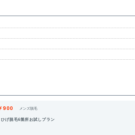
￥900
メンズ脱毛
顔・ひげ脱毛6箇所お試しプラン