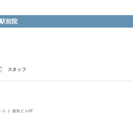
駅前院
スタッフ
３-１ 飯島ビル8F