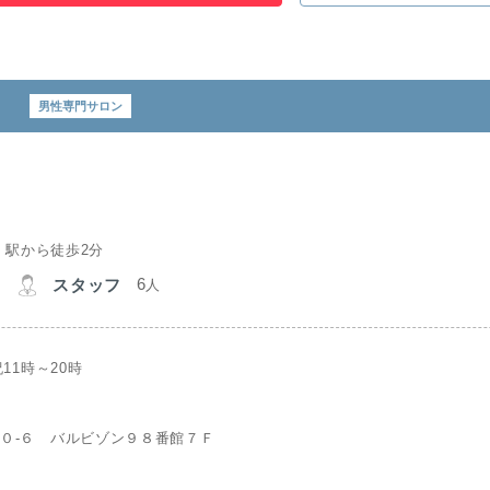
男性専門サロン
〉駅から徒歩2分
6
スタッフ
人
11時～20時
１０‐６ バルビゾン９８番館７Ｆ