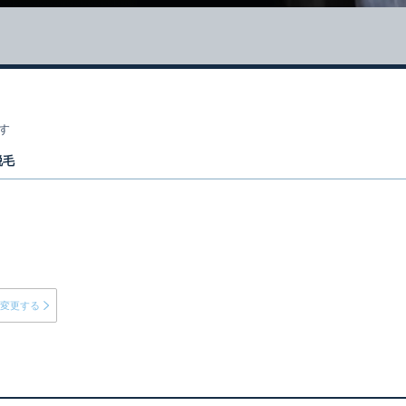
15
イトPV数
万件
を突破！
す
脱毛
変更する