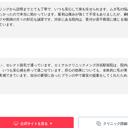
リングから説明までとても丁寧で、いつも安心して身を任せられます。ムダ毛の悩
たかったので本当に助かっています。最初は痛みが強くて不安もありましたが、麻
フや医師の方々の対応も誠実です。渋谷にある院内は、受付が若干窮屈に感じる場
ています。
い、セレクト脱毛で通っています。エミナルクリニックメンズ渋谷駅前院は、院内
、いつも安心感を持って過ごせています。肝心の効果についても、全体的に毛が薄
実感できています。自分の要望に合ったプランの中で最安の提案をしてくれたため
公式サイトを見る
クリニック詳細