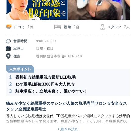
1
2
2
口コミ
設備
スタッフ
件
台
人
営業時間
9:00～18:00
定休日
日曜・祝日
住所
香川県観音寺市昭和町1-3-18
1
香川初☆結果重視☆最新LED脱毛
2
ヒゲ脱毛1部位3300円も大人気☆
3
駐車場広く、立地も良く、通いやすい！
痛みが少なく結果重視のマシンが人気の脱毛専門サロン☆安全☆ス
タッフ全員認定脱毛士
導入している脱毛機は次世代LED脱毛機☆バルジ領域にアタックする効果的
な短時間脱毛を行っております。痛みが少なく、ヒゲ30分、全身脱毛約60
分で１回の施術が終了。痛みに弱い方や、時間がない方におススメ。 脱毛
+ 続きを読む
以外にも、ニキビ改善、シミ改善の施術を得意としている。サロン業界