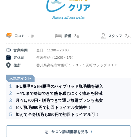
-
3
2
口コミ
設備
スタッフ
件
台
人
営業時間
全日 11:00～20:00
定休日
年末年始（12/30～1/3）
住所
香川県高松市常磐町１－３－１瓦町フラッグＢ１Ｆ
1
IPL脱毛✕SHR脱毛のハイブリッド脱毛機を導入
2
－4℃まで冷却できて熱を感じにくく痛みを軽減
3
月々1,700円～脱毛できて通い放題プランも充実
4
ヒゲ脱毛980円で初回トライアル実施中！
5
加えて全身脱毛も980円で初回トライアル可！
サロン詳細情報を見る