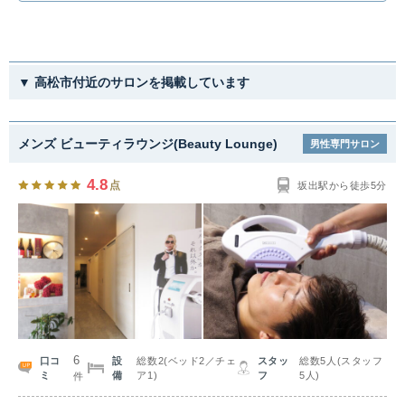
▼ 高松市付近のサロンを掲載しています
メンズ ビューティラウンジ(Beauty Lounge)
男性専門サロン
4.8
点
坂出駅から徒歩5分
6
口コ
設
総数2(ベッド2／チェ
スタッ
総数5人(スタッフ
ミ
備
ア1)
フ
5人)
件