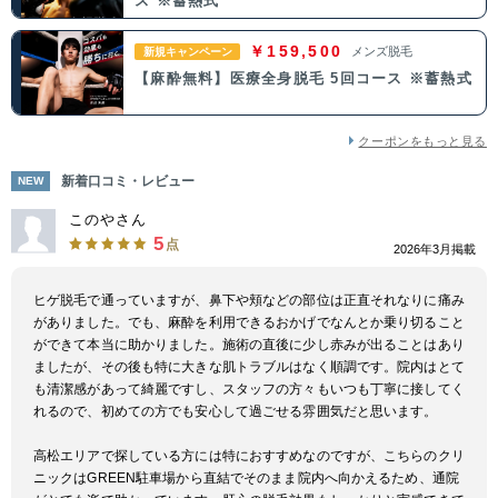
ス ※蓄熱式
￥159,500
メンズ脱毛
新規キャンペーン
中国・四国
【麻酔無料】医療全身脱毛 5回コース ※蓄熱式
鳥取県
島根県
岡山県
広島県
クーポンをもっと見る
山口県
徳島県
香川県
愛媛県
新着口コミ・レビュー
NEW
高知県
このやさん
5
点
2026年3月掲載
九州・沖縄
ヒゲ脱毛で通っていますが、鼻下や頬などの部位は正直それなりに痛み
福岡県
佐賀県
長崎県
熊本県
がありました。でも、麻酔を利用できるおかげでなんとか乗り切ること
ができて本当に助かりました。施術の直後に少し赤みが出ることはあり
ましたが、その後も特に大きな肌トラブルはなく順調です。院内はとて
大分県
宮崎県
鹿児島県
沖縄県
も清潔感があって綺麗ですし、スタッフの方々もいつも丁寧に接してく
れるので、初めての方でも安心して過ごせる雰囲気だと思います。
高松エリアで探している方には特におすすめなのですが、こちらのクリ
ニックはGREEN駐車場から直結でそのまま院内へ向かえるため、通院