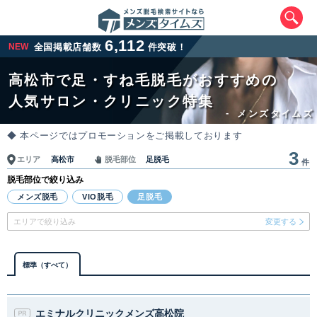
6,112
NEW
全国掲載店舗数
件突破！
高松市で足・すね毛脱毛がおすすめの
人気サロン・クリニック特集
-
メンズタイムズ
◆ 本ページではプロモーションをご掲載しております
3
高松市
足脱毛
エリア
脱毛部位
件
脱毛部位で絞り込み
エリアから最寄りサロンを探す
メンズ脱毛
VIO脱毛
足脱毛
エリアで絞り込み
変更する
北海道・東北
北海道
青森県
岩手県
宮城県
標準（すべて）
秋田県
山形県
福島県
エミナルクリニックメンズ高松院