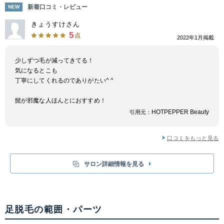
No.1の完全オーガニック化粧品使用でかぶれない。 これからの時代、メン
新着口コミ・レビュー
NEW
ズエステがもっと流行ります。先取りして開始したい方、ご興味がある方は
今のうちにKirariでまずは１部位からでも、ご体験を♪ 場所は、観音寺駅裏
きょうすけさん
すぐの マックスバリュモール内にサロンがあるのと、ジム、接骨院も一緒
5
点
2022年1月掲載
になっている複合施設なので、男性は、特に通いやすい立地です。
少しずつ毛が減ってきてる！
気になるとこも
丁寧にしてくれるのでありがたい^ ^
髭が邪魔な人ほんとにおすすめ！
HOTPEPPER Beauty
引用元：
口コミをもっと見る
サロン詳細情報を見る
足脱毛の範囲・パーツ