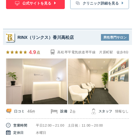
公式サイトを見る
クリニック詳細を見る
RINX（リンクス）香川高松店
男性専門サロン
4.9
点
高松琴平電気鉄道琴平線 片原町駅 徒歩8分
46
2
口コミ
設備
スタッフ
情報なし
件
台
営業時間
平日12:00～21:00 土日祝：11:00～20:00
定休日
水曜日