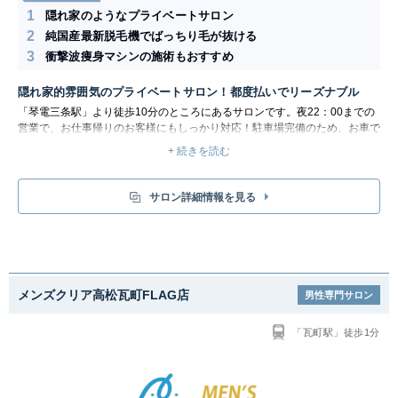
1
隠れ家のようなプライベートサロン
2
純国産最新脱毛機でばっちり毛が抜ける
3
衝撃波痩身マシンの施術もおすすめ
隠れ家的雰囲気のプライベートサロン！都度払いでリーズナブル
「琴電三条駅」より徒歩10分のところにあるサロンです。夜22：00までの
営業で、お仕事帰りのお客様にもしっかり対応！駐車場完備のため、お車で
のアクセスにも便利です。「他店で効果が感じられなかった…」というお客
+ 続きを読む
様の乗り換えにもおすすめ！
脱毛プランは、1回ごとの都度払いになっています。気になるヒゲだけ施術
したい等、お客様のご希望に合わせて自由に選択可能！ぜひお気軽に試して
サロン詳細情報を見る
みましょう。純国産の最新脱毛機を導入しているので、今まで効果が出にく
かった産毛、男性特有の濃いヒゲにも効果が期待できます。
脱毛以外にも、痩身メニューもおすすめです。肩こり軽減やむくみ改善な
ど、すっきり軽快な身体を手に入れましょう！
メンズクリア高松瓦町FLAG店
男性専門サロン
「瓦町駅」徒歩1分