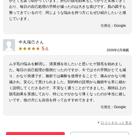
がとても楽で助かっています。肝心の脱毛効果もしっかりと実感できて
おり、毎日の自己処理の手間が減ったのは大きな喜びです。肌の調子も
整ってきているので、同じような悩みを持つ方にもぜひ紹介したいと感
じています。
Google
引用元：
中丸瑞己さん
5
点
2026年2月掲載
ムダ毛の悩みを解消し、清潔感を出したいと思いヒゲ脱毛を始めまし
た。毎日の自己処理が面倒だったのですが、今ではその手間がとても減
り、かなり快適です。施術では麻酔を使用することで、痛みがかなり軽
減され、安心して受けられました。契約時の説明から施術中も常に細か
く説明してくださるので、不安なく通うことができました。期待以上の
脱毛効果を実感しており、特にヒゲがかなり薄くなったのが本当に嬉し
いです。他の方にも自信を持っておすすめできます。
Google
引用元：
口コミをもっと見る