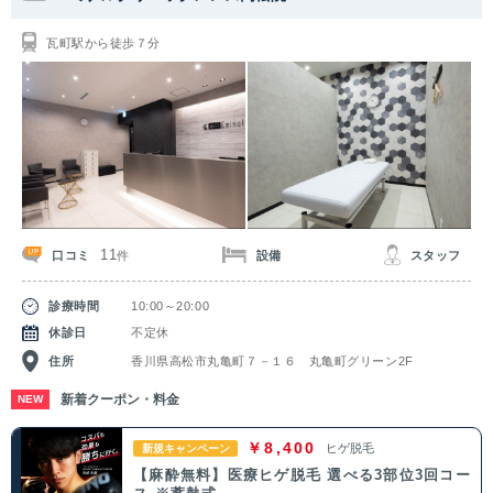
関東
瓦町駅から徒歩７分
茨城県
栃木県
群馬県
埼玉県
千葉県
東京都
神奈川県
中部
新潟県
富山県
石川県
福井県
11
口コミ
設備
スタッフ
件
山梨県
長野県
岐阜県
静岡県
診療時間
10:00～20:00
愛知県
休診日
不定休
住所
香川県高松市丸亀町７－１６ 丸亀町グリーン2F
関西
新着クーポン・料金
NEW
滋賀県
京都府
大阪府
兵庫県
￥8,400
ヒゲ脱毛
新規キャンペーン
【麻酔無料】医療ヒゲ脱毛 選べる3部位3回コー
奈良県
三重県
和歌山県