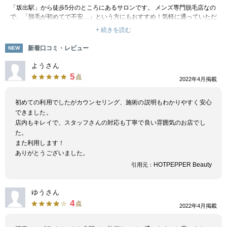
「坂出駅」から徒歩5分のところにあるサロンです。 メンズ専門脱毛店なの
で、「脱毛が初めてで不安…」という方にもおすすめ！気軽に通っていただ
けます。 脱毛には国産の最新マシンを導入！痛みが少なくスピーディーな
+ 続きを読む
ので、ちょっとした空き時間のご利用もおすすめです。 青髭もキレイにケ
ア＆清潔感UPで好印象になりましょう。 脱毛以外にも、フェイシャルも痩
新着口コミ・レビュー
NEW
身メニューも豊富に揃っています。 全身のケアができるトータルサロンと
して、ぜひご活用ください。誰にも言えないお悩みもお気軽に！
ようさん
5
点
2022年4月掲載
初めての利用でしたがカウンセリング、施術の説明もわかりやすく安心
できました。
店内もキレイで、スタッフさんの対応も丁寧で良い雰囲気のお店でし
た。
また利用します！
ありがとうございました。
HOTPEPPER Beauty
引用元：
ゆうさん
4
点
2022年4月掲載