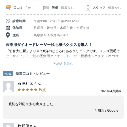
1
口コミ
設備
情報なし
スタッフ
情報なし
件
診療時間
午前9:00-12:30,午後3:00-6:00
休診日
日曜日・祝祭日・木曜午後・土曜午後
住所
鳥取県米子市尾高904-1
医療用ダイオードレーザー脱毛機ベクタスを導入！
「伯耆大山駅」より車で8分のところにあるクリニックです。メンズ脱毛で
は、サイノシュア社の医療用ダイオードレーザー脱毛機ベクタス（Vectus）
を導入しています。２つのオプティック（照射ヘッド）があり、施術部位に
+ 続きを読む
よってSmallタイプ（12mm×12mm）とLargeタイプ（32mm×23mm）の使
い分けが可能です。Largeタイプは業界最大級の大きなスポットに照射でき
新着口コミ・レビュー
NEW
る点が一番の特徴で、身体の中でも背中や大腿といった範囲の広い部位も短
時間で脱毛することが可能です。
石波利彦さん
5
点
2025年4月掲載
ベクタスは照射面に均一にエネルギーを伝達することができるため、スピー
ディに照射するだけではなく照射漏れが起こることはほぼありません。さら
にベクタスには独自の冷却システムがあるため、照射後の痛みを軽減するこ
親切な対応で安心出来ました
とができます。一般的に照射前にジェルを塗布するマシンが多いですが、ベ
Google
引用元：
クタスは専用の冷却システム（コンタクトクーリング）があるためジェルを
塗布する必要がなく、最小限の時間で脱毛を行えます。そのため、メンズ脱
毛が初めての方にもおすすめとなっています。
牧野優さん