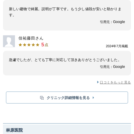
ピードのため従来のレーザー脱毛の約半分の施術時間で脱毛が可能となって
います。今までは脱毛が難しかった部位、うぶ毛や色の薄い毛にも効果的に
新しい建物で綺麗。説明が丁寧です。もう少し値段が安いと助かりま
脱毛ができます。
中国・四国
す。
Google
引用元：
鳥取県
島根県
岡山県
広島県
佳祐藤田さん
山口県
徳島県
香川県
愛媛県
5
点
2024年7月掲載
高知県
急遽でしたが、とても丁寧に対応して頂きありがとうございました。
Google
引用元：
九州・沖縄
口コミをもっと見る
福岡県
佐賀県
長崎県
熊本県
クリニック詳細情報を見る
大分県
宮崎県
鹿児島県
沖縄県
林原医院