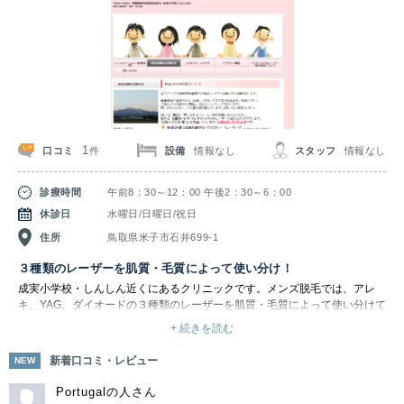
1
口コミ
設備
情報なし
スタッフ
情報なし
件
診療時間
午前8：30～12：00 午後2：30～6：00
休診日
水曜日/日曜日/祝日
住所
鳥取県米子市石井699-1
３種類のレーザーを肌質・毛質によって使い分け！
成実小学校・しんしん近くにあるクリニックです。メンズ脱毛では、アレ
キ、YAG、ダイオードの３種類のレーザーを肌質・毛質によって使い分けて
います。
+ 続きを読む
シネロンキャンデラ社のジェントルマックスプロ「プラス」は、従来の基本
性能はそのままに、より大きいスポットサイズ、ハイスピード照射を実現し
新着口コミ・レビュー
NEW
た医療用レーザー装置となっています。波長755nmと1,064nmの2波長を1
台に搭載し、表在性色素性疾患の治療と脱毛治療をより短時間で効率よく行
Portugalの人さん
えるのが特徴です。