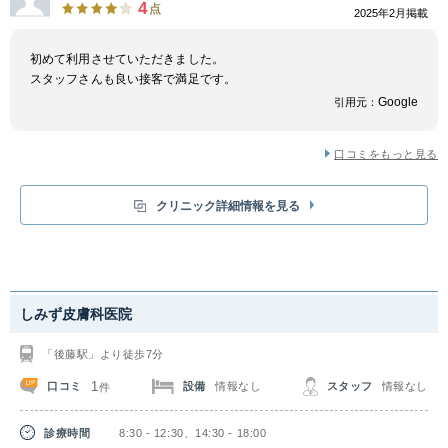
4
点
2025年2月掲載
そしてルートロニック社のクラリティツインは、２つのレーザーを搭載して
いるので肌や毛質に合わせた脱毛が可能です。また、単純性血管腫（赤ほく
ろ）や尋常性疣贅（いぼ）などの疾患の治療も行うこともできます。
初めて利用させていただきました。
最後に日本ルミナス社のLightsheer Duetは痛みの少ない、かつ完全脱毛を
スタッフさんも良い接客で満足です。
目指せるダイオードで、メンズ脱毛初心者の方にもおすすめです。どの脱毛
Google
引用元：
機を使用するかは、丁寧なカウンセリングで提案してもらえます。
口コミをもっと見る
クリニック詳細情報を見る
しみず皮膚科医院
「後藤駅」より徒歩7分
1
口コミ
設備
情報なし
スタッフ
情報なし
件
診療時間
8:30 - 12:30、14:30 - 18:00