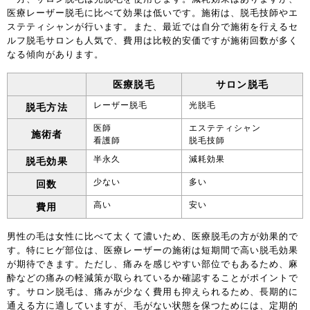
医療レーザー脱毛に比べて効果は低いです。施術は、脱毛技師やエ
ステティシャンが行います。また、最近では自分で施術を行えるセ
ルフ脱毛サロンも人気で、費用は比較的安価ですが施術回数が多く
なる傾向があります。
医療脱毛
サロン脱毛
レーザー脱毛
光脱毛
脱毛方法
医師
エステティシャン
施術者
看護師
脱毛技師
半永久
減耗効果
脱毛効果
少ない
多い
回数
高い
安い
費用
男性の毛は女性に比べて太くて濃いため、医療脱毛の方が効果的で
す。特にヒゲ部位は、医療レーザーの施術は短期間で高い脱毛効果
が期待できます。ただし、痛みを感じやすい部位でもあるため、麻
酔などの痛みの軽減策が取られているか確認することがポイントで
す。サロン脱毛は、痛みが少なく費用も抑えられるため、長期的に
通える方に適していますが、毛がない状態を保つためには、定期的