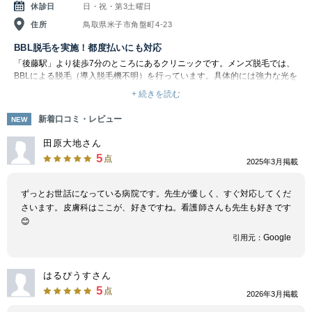
休診日
日・祝・第3土曜日
住所
鳥取県米子市角盤町4-23
BBL脱毛を実施！都度払いにも対応
「後藤駅」より徒歩7分のところにあるクリニックです。メンズ脱毛では、
BBLによる脱毛（導入脱毛機不明）を行っています。具体的には強力な光を
あてて、毛根にダメージを与える仕組みです。6～8週おきに3～5回程度、
+ 続きを読む
照射を繰り返します。これにより、徐々に毛が薄くなっていきます。
メンズ脱毛では、1回ごとの都度払いに対応しています。人気のヒゲ脱毛や
新着口コミ・レビュー
NEW
パーツ別脱毛といった豊富なメニューが揃っており、お肌のお悩みに応じて
選べるようになっています。必要な回数だけ施術を受けられることで、お財
田原大地さん
布に優しくリーズナブルです。お肌の状態や脱毛の仕上がり具合をチェック
5
点
2025年3月掲載
しながら、スタッフと相談してプランを決められるので安心です。
ずっとお世話になっている病院です。先生が優しく、すぐ対応してくだ
さいます。皮膚科はここが、好きですね。看護師さんも先生も好きです
😊
Google
引用元：
はるぴうすさん
5
点
2026年3月掲載