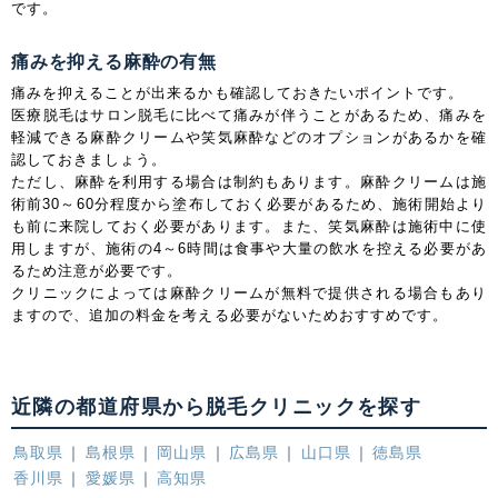
です。
痛みを抑える麻酔の有無
痛みを抑えることが出来るかも確認しておきたいポイントです。
医療脱毛はサロン脱毛に比べて痛みが伴うことがあるため、痛みを
軽減できる麻酔クリームや笑気麻酔などのオプションがあるかを確
認しておきましょう。
ただし、麻酔を利用する場合は制約もあります。麻酔クリームは施
術前30～60分程度から塗布しておく必要があるため、施術開始より
も前に来院しておく必要があります。また、笑気麻酔は施術中に使
用しますが、施術の4～6時間は食事や大量の飲水を控える必要があ
るため注意が必要です。
クリニックによっては麻酔クリームが無料で提供される場合もあり
ますので、追加の料金を考える必要がないためおすすめです。
近隣の都道府県から脱毛クリニックを探す
鳥取県
島根県
岡山県
広島県
山口県
徳島県
香川県
愛媛県
高知県