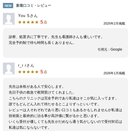
便性があります。広範囲かつ均一に照射できるハンドピースで、施術時間を
新着口コミ・レビュー
NEW
大幅に短縮できます。肌質に合わせたレーザー出力調整機能やメラニンチェ
ッカーがあり、異なる肌条件に対応可能です。米国FDAの認可を受けてお
You Sさん
り、信頼性が高い脱毛機器となっています。
5
点
2025年2月掲載
そして「ジェントルレーズ」は、アレキサンドライトレーザーを搭載してい
る脱毛機です。メラニンにアプローチをかけることで毛根を破壊するため、
約1〜2週間ほどで効果を実感できるのがメリットです。またメラニン色素
診察、処置共に丁寧です。先生も看護師さんも優しいです。
が強い黒くて太い毛には効果をより発揮しやすいため、ワキやVIOなどの部
完全予約制で待ち時間も長くありません。
位に効果が高くなります。
Google
引用元：
お肌の状態やご希望の仕上がりに合わせて適切なタイプを提案してもらえる
ので、ぜひお気軽に相談してみましょう。
r_r rさん
5
点
2026年1月掲載
先生は余裕がある人で安心します。
先日子供の救急で夜間受けてくれました。
こちらのクリニックは完全予約であり私達はそこが気に入ってます。
誰でもどんどん入れて待たせるとこよりずっといいです。
レビューは人それぞれであり悪い口コミもあるかもしれませんが私達は
技術面と最終的に治る事が高評価に繋がるかと思います。
いくら受付が優しくても先生がだめなら通う気がしないので受付対応は
私達は気にならないです。