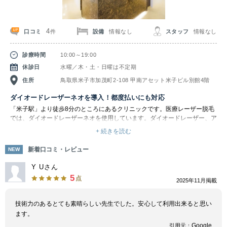
4
口コミ
設備
情報なし
スタッフ
情報なし
件
診療時間
10:00～19:00
休診日
水曜／木・土・日曜は不定期
住所
鳥取県米子市加茂町2-108 甲南アセット米子ビル別館4階
ダイオードレーザーネオを導入！都度払いにも対応
「米子駅」より徒歩8分のところにあるクリニックです。医療レーザー脱毛
では、ダイオードレーザーネオを使用しています。ダイオードレーザー、ア
レキサンドライトレーザー、Nd-YAGレーザーなど長年による多くの脱毛経
+ 続きを読む
験、研究により旧来のアレキサンドライトレーザーやNd-YAGレーザー等で
はなく、ダイオードレーザーネオで効果の高い脱毛を実施しています。一度
新着口コミ・レビュー
NEW
に広範囲の照射が可能なので、短時間で脱毛することができます。また事前
のジェル塗布以外に、脱毛機器のチップ自体が冷たいため、脱毛時の痛みが
Y Uさん
軽減されます。さらに脱毛する際に、毛穴を引き締めることで肌のキメを細
5
点
2025年11月掲載
かくするので美肌効果が期待できます。
メンズ脱毛ではヒゲ脱毛やパーツ別脱毛、人気のVIO脱毛といった豊富なメ
ニューが揃っています。また1回ごとの都度払いの他お得なコースメニュー
技術力のあるとても素晴らしい先生でした。安心して利用出来ると思い
も揃っているので、お財布に優しくリーズナブルです。お肌の状態やご希望
ます。
に合わせて必要な回数だけ施術を受けられるため、ぜひ一度相談してみてく
Google
引用元：