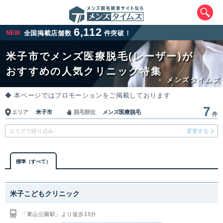
6,112
NEW
全国掲載店舗数
件突破！
米子市でメンズ医療脱毛(レーザー)が
おすすめの人気クリニック特集
-
メンズタイムズ
◆ 本ページではプロモーションをご掲載しております
7
米子市
メンズ医療脱毛
エリア
脱毛部位
件
エリアから最寄りクリニックを探す
エリアで絞り込み
変更する
北海道・東北
標準（すべて）
北海道
青森県
岩手県
宮城県
米子こどもクリニック
秋田県
山形県
福島県
「東山公園駅」より徒歩15分