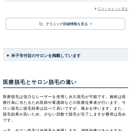
載した装置です。1秒間に2発照射でき、スピーディーな施術が実現しま
す。
口コミをもっと見る
それぞれに違った強みがあるため、ぜひカウンセリングで最適な脱毛機を提
案してもらいましょう。
「SPLENDOR X」は「アレキサンドライトレーザー」と「YAGレーザー」
クリニック詳細情報を見る
の2波長同時照射にて幅広い毛質・肌質に対応し、さらに連続照射が可能で
短時間で終わります。
▼ 米子市付近のサロンを掲載しています
医療脱毛とサロン脱毛の違い
医療脱毛は強力なレーザーを使用し永久脱毛が可能です。施術は医
療行為に当たるため医師や看護師などの医療従事者が行います。サ
ロン脱毛に脱毛効果は比べて高いですが、痛みを伴います。また、
脱毛効果が高いため、少ない回数で脱毛が完了しますが費用は高め
です。
一方、サロン脱毛は光脱毛を使用します。減耗効果はありますが、