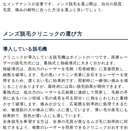
なメンテナンスが必要です。メンズ脱毛を選ぶ際は、自分の肌質、
毛質、痛みの耐性に合った方法を選ぶと良いでしょう。
メンズ脱毛クリニックの選び方
導入している脱毛機
クリニックが導入している脱毛機はポイントの一つです。医療レー
ザーの脱毛方式には、蓄熱式と熱破壊式に大きく分かれます。
熱破壊式は、高出力のレーザーを毛根（毛母細胞）に直接照射し、
細胞を破壊します。毛の黒いメラニン色素に反応するレーザーを使
用するため、濃く太い毛に効果的です。照射時に一瞬強い痛みを感
じることがありますが、最終的には高い脱毛効果が期待できます。
蓄熱式は、低出力のレーザーを広範囲に連続して照射し、毛根の手
前にあるバルジ領域（毛の成長を司る部分）に熱をじわじわと蓄積
させて破壊します。痛みが少なく、広範囲を効率的に処理できるた
め、敏感肌の人や痛みに弱い人に適しています。薄い毛や産毛にも
効果的で、肌色が濃い人にも適しています。
全身脱毛を希望する方は、全身の毛質が異なるムダ毛に効率的に対
処できるよう、複数のレーザーを照射できるクリニックがおすすめ