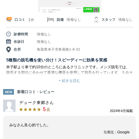
1
口コミ
設備
情報なし
スタッフ
情報なし
件
診療時間
情報なし
休診日
情報なし
住所
鳥取県米子市車尾南1-8-32
5種類の脱毛機を使い分け！スピーディーに効果を実感
米子駅より車で約10分のところにあるクリニックです。メンズ脱毛では、
脱毛する部位に合わせて最適な機器を使用して脱毛を行っています。５台そ
れぞれ異なる特徴があるため、一人ひとりに合わせた使い分けが実現しま
+ 続きを読む
す。
「Elite iQ」は、Cynosure社の最新脱毛機です。アレキサンドライトレーザ
新着口コミ・レビュー
NEW
ーとYAGレーザーを搭載した装置で、幅広い毛質に対応できます。
「Soprano ICE Platinum」は蓄熱式ダイオードレーザーです。痛みが少な
デューク東郷さん
く肌に優しいため、男性のヒゲや小学生の方にも負担が少なく使用できま
5
点
2024年4月掲載
す。
「GentleLASE Plus」は汎用性の高い装置です。ただし背中、上腕、大腿、
ヒゲなどの部位には適していないため、脱毛部位によっては他の脱毛機との
みなさん良心的でした。
併用も提案してもらえます。
Google
引用元：
「GentleLASE Pro」は、アレキサンドライトレーザーとYAGレーザーを搭