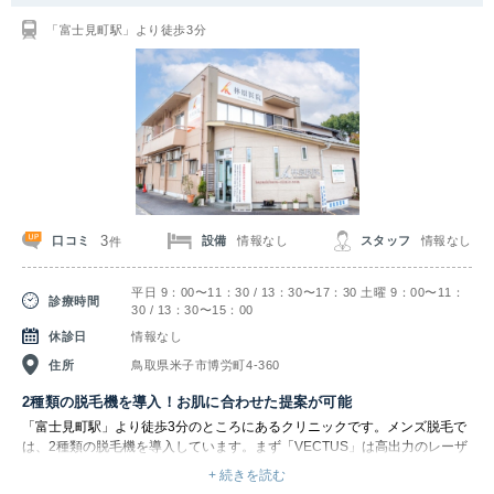
「富士見町駅」より徒歩3分
3
口コミ
設備
情報なし
スタッフ
情報なし
件
平日 9：00〜11：30 / 13：30〜17：30 土曜 9：00〜11：
診療時間
30 / 13：30〜15：00
休診日
情報なし
住所
鳥取県米子市博労町4-360
2種類の脱毛機を導入！お肌に合わせた提案が可能
「富士見町駅」より徒歩3分のところにあるクリニックです。メンズ脱毛で
は、2種類の脱毛機を導入しています。まず「VECTUS」は高出力のレーザ
ーを使用し、冷却装置が搭載されているため炎症や火傷のリスクが低減でき
+ 続きを読む
るのが特徴です。照射時の痛みも冷却機能で和らげ、ジェルの必要がない利