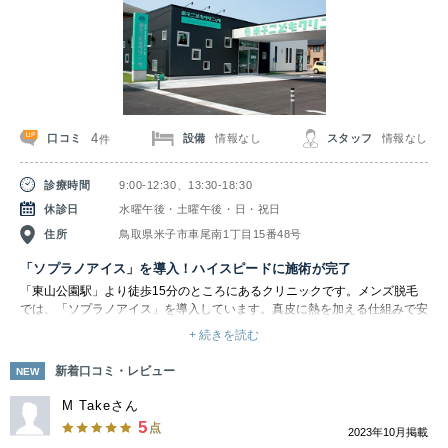
関東
茨城県
栃木県
群馬県
埼玉県
千葉県
東京都
神奈川県
4
口コミ
設備
情報なし
スタッフ
情報なし
件
中部
診療時間
9:00-12:30、13:30-18:30
新潟県
富山県
石川県
福井県
休診日
水曜午後・土曜午後・日・祝日
住所
鳥取県米子市車尾南1丁目15番48号
山梨県
長野県
岐阜県
静岡県
「ソプラノアイス」を導入！ハイスピードに施術が完了
「東山公園駅」より徒歩15分のところにあるクリニックです。メンズ脱毛
愛知県
では、「ソプラノアイス」を導入しています。真皮に熱を加える仕組みで安
全に優しく、周囲の皮膚を障害することなく毛包を破壊し毛の再生を防ぎま
+ 続きを読む
す。ポイントは、レーザーのプローブを肌の上を滑らすように動かしながら
関西
照射する「モーションテクニック」です。これにより打ちもれを無くし、ホ
新着口コミ・レビュー
NEW
ットストーンマッサージを受けているかのような心地良い温かさを感じなが
滋賀県
京都府
大阪府
兵庫県
ら施術が受けられます。
M Takeさん
さらにソプラノアイスは全ての肌色・スキンタイプの方に対応できるレーザ
5
点
2023年10月掲載
ーです。痛みがないため、痛みに弱い方・お子様にもおすすめです。ハイス
奈良県
三重県
和歌山県