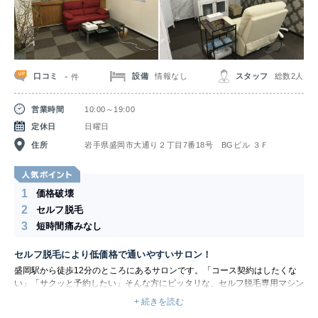
-
口コミ
設備
情報なし
スタッフ
総数2人
件
営業時間
10:00～19:00
定休日
日曜日
住所
岩手県盛岡市大通り２丁目7番18号 BGビル ３Ｆ
1
価格破壊
2
セルフ脱毛
3
短時間痛みなし
セルフ脱毛により低価格で通いやすいサロン！
盛岡駅から徒歩12分のところにあるサロンです。「コース契約はしたくな
い」「サクッと予約したい」そんな方にピッタリな、セルフ脱毛専用マシン
を導入しています。
+ 続きを読む
パーツも全身もOK!様々なメニューから、男女問わず美と健康のお手伝い！