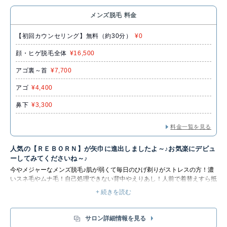
メンズ脱毛 料金
【初回カウンセリング】無料（約30分）
¥0
顔・ヒゲ脱毛全体
¥16,500
アゴ裏～首
¥7,700
アゴ
¥4,400
鼻下
¥3,300
料金一覧を見る
人気の【ＲＥＢＯＲＮ】が矢巾に進出しましたよ～♪お気楽にデビュ
ーしてみてくださいね～♪
今やメジャーなメンズ脱毛♪肌が弱くて毎日のひげ剃りがストレスの方！濃
いスネ毛やムナ毛！自己処理できない背中やえりあし！人前で着替えすら抵
抗がある方！様々なお悩みに対応できます♪気になるムダ毛が無くなると新
+ 続きを読む
たな人生が始まります♪メンズ専門の『REBORN』で生まれ変われます！！
Let’s try♪【完全予約制】
サロン詳細情報を見る