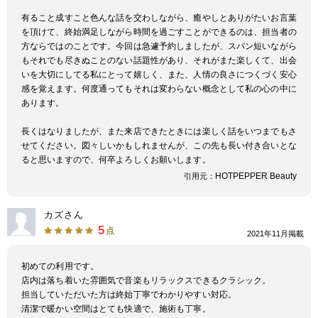
有ること成すこと色んな話を交わしながら、癒やしとありがたいお言葉
を頂けて、終始満足しながら時間を過ごすことができるのは、担当者の
方ならではのことです。今回は急遽予約しましたが、スパン短いながら
もそれでも尽きぬことのない話題性があり、それがまた楽しくて、出会
いを大切にしてる私にとって嬉しく、また、人情の良さにつくづく安心
感を覚えます。何度通ってもそれは変わらない概念として私の心の中に
あります。
長くはなりましたが、また来店できたときには楽しく話をいつまでもさ
せてください。図々しいかもしれませんが、この先も長い付き合いとな
ると思いますので、何卒よろしくお願いします。
HOTPEPPER Beauty
引用元：
カズさん
5
点
2021年11月掲載
初めての利用です。
店内は落ち着いた雰囲気で音楽もリラックスできるクラシック。
担当していただいた方は終始丁寧でわかりやすい対応。
清潔で暖かい空間はとても快適で、施術も丁寧。