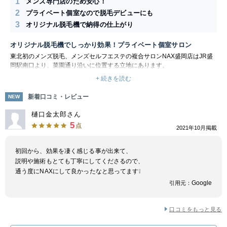
1
メンズ専門店のため安心！
2
プライベート個室なので脱毛デビューにも
3
オリジナル脱毛機で納得の仕上がり
オリジナル脱毛機でしっかり効果！プライベート個室サロン
東北初のメンズ脱毛、メンズセルフエステの複合サロンNAX盛岡店はJR盛
岡駅南口より、菜園通り沿いに位置する立地にあります。
大通りにあるため、電車でのアクセスで徒歩でのご来店も非常にアクセスし
+ 続きを読む
やすい店舗となります。
男性専門店のため、些細な事から普段友人や家族には相談しづらい事までマ
新着口コミ・レビュー
NEW
ンツーマンでお悩みを伺い解決に導きます！自社脱毛機を使用した納得の効
果をお届け致します。
樋口金太郎さん
5
点
2021年10月掲載
初回から、効果を凄く感じる事が出来て、
説明や施術もとても丁寧にしてくださるので、
通う度にNAXにして良かったなと思ってます❕
Google
引用元：
口コミをもっと見る