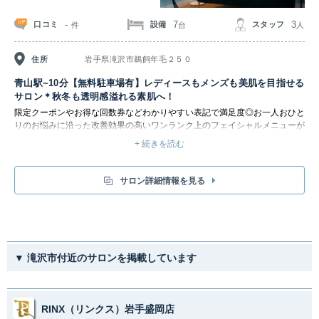
-
7
3
口コミ
設備
スタッフ
件
台
人
住所
岩手県滝沢市鵜飼年毛２５０
青山駅~10分【無料駐車場有】レディースもメンズも美肌を目指せる
サロン＊秋冬も透明感溢れる素肌へ！
限定クーポンやお得な回数券などわかりやすい表記で満足度◎お一人おひと
りのお悩みに沿った改善効果の高いワンランク上のフェイシャルメニューが
豊富☆理想のお肌に近づける様にサポート致します＊2回目以降も通い易い
+ 続きを読む
クーポンや回数チケットも要チェック♪毛穴洗浄/ハイフ/エイジング/美肌脱
毛/メンズフェイシャル・脱毛
サロン詳細情報を見る
▼ 滝沢市付近のサロンを掲載しています
RINX（リンクス）岩手盛岡店