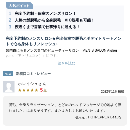
1
完全予約制・個室のメンズサロン！
2
人気の髭脱毛から全身脱毛・VIO脱毛も可能！
3
夜遅くまで営業で仕事帰りに通える！
完全予約制のメンズサロン★完全個室で脱毛とボディトリートメン
トで心も身体もリフレッシュ♪
盛岡市にあるメンズ専門のビューティーサロン「MEN´S SALON Atelier
yume（アトリエユメ）」にです。
メンズ脱毛メニューも充実しており、人気のヒゲ脱毛から全身脱毛、メンズ
+ 続きを読む
のVIO脱毛まで対応しているので、カラダ全体の脱毛を検討されている方に
はおすすめです。
新着口コミ・レビュー
NEW
脱毛以外のメニューも充実しており、慢性的なコリや不調をオイルリンパマ
ッサージで解消、ドライヘッドスパは脳疲労/眼精疲労におすすめです。完
ホレイシュさん
全予約制、完全個室で身も心も委ねて極上の癒しをご堪能いただけます！
5
点
2022年11月掲載
脱毛、全身リラクゼーション、とどめのヘッドマッサージで心地よく寝
れました、はまりそうです。またよろしくお願いいたします。
HOTPEPPER Beauty
引用元：