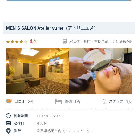
MEN´S SALON Atelier yume（アトリエユメ）
4
点
バス停「県庁・市役所前」より徒歩2分
2
1
1
口コミ
設備
スタッフ
件
台
人
営業時間
11：00～22：00
定休日
不定休
住所
岩手県盛岡市内丸１６－３７ ２Ｆ