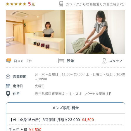
5
点
カワトクから映画館通り方面に徒歩2分
2
口コミ
設備
スタッフ
件
月・水～金曜日：11:00～20:00／土・日曜日・祝日：10:00
営業時間
～19:00
定休日
火曜日
住所
岩手県盛岡市菜園２－４－２３ バーセル菜園５F
メンズ脱毛 料金
【ALL全身16カ所】8回保証 月額￥23,000
¥4,500
手の甲と指
¥4,500