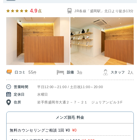
4.9
点
JR各線「盛岡駅」北口より徒歩13分
55
3
2
口コミ
設備
スタッフ
件
台
人
営業時間
平日12:00～21:00 / 土日祝11:00～20:00
定休日
水曜日
住所
岩手県盛岡市大通２－７－２１ ジュリアンビル３F
メンズ脱毛 料金
無料カウンセリングご相談 1回 ¥0
¥0