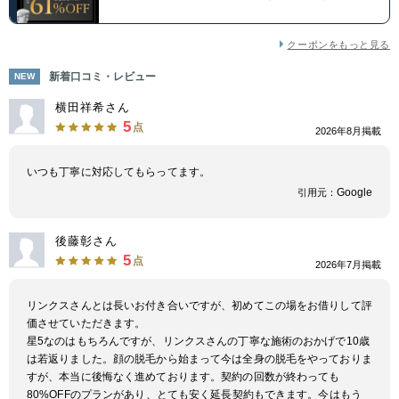
クーポンをもっと見る
新着口コミ・レビュー
NEW
横田祥希さん
5
点
2026年8月掲載
いつも丁寧に対応してもらってます。
Google
引用元：
後藤彰さん
5
点
2026年7月掲載
リンクスさんとは長いお付き合いですが、初めてこの場をお借りして評
価させていただきます。
星5なのはもちろんですが、リンクスさんの丁寧な施術のおかげで10歳
は若返りました。顔の脱毛から始まって今は全身の脱毛をやっておりま
すが、本当に後悔なく進めております。契約の回数が終わっても
80%OFFのプランがあり、とても安く延長契約もできます。今はもう