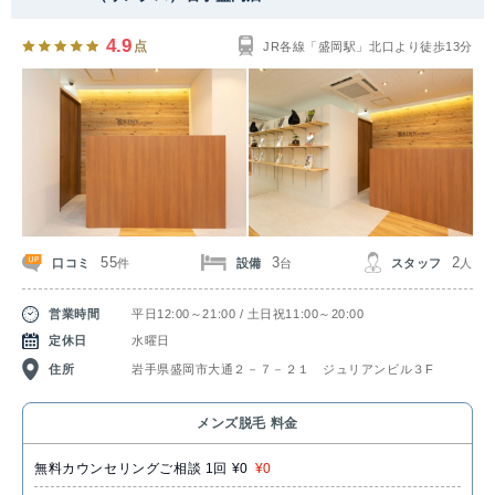
4.9
点
JR各線「盛岡駅」北口より徒歩13分
55
3
2
口コミ
設備
スタッフ
件
台
人
営業時間
平日12:00～21:00 / 土日祝11:00～20:00
定休日
水曜日
住所
岩手県盛岡市大通２－７－２１ ジュリアンビル３F
メンズ脱毛 料金
無料カウンセリングご相談 1回 ¥0
¥0