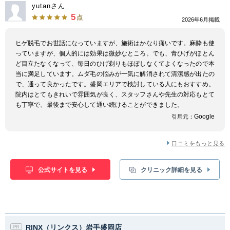
yutanさん
5
点
2026年6月掲載
ヒゲ脱毛でお世話になっていますが、施術はかなり痛いです。麻酔も使
っていますが、個人的には効果は微妙なところ。でも、青ひげがほとん
ど目立たなくなって、毎日のひげ剃りもほぼしなくてよくなったので本
当に満足しています。ムダ毛の悩みが一気に解消されて清潔感が出たの
で、通って良かったです。盛岡エリアで検討している人にもおすすめ。
院内はとてもきれいで雰囲気が良く、スタッフさんや先生の対応もとて
も丁寧で、最後まで安心して通い続けることができました。
Google
引用元：
口コミをもっと見る
公式サイトを見る
クリニック詳細を見る
RINX（リンクス）岩手盛岡店