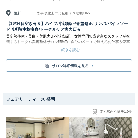
住所
岩手県北上市北鬼柳３２地割18-2
【10/14日空き有り】ハイフ/小顔矯正/骨盤矯正/リンパ/パイラソー
ド /脱毛/本格痩身/トータルケア実力店★
美姿勢整体・美白・美肌力UP小顔矯正、女性専門知識豊富なスタッフが在
籍するトータル美容整体サロン!!気軽に自分のペースで通えるお仕事や家事
のすきま時間で全身キレイに♪潤い効果のある脱毛で全身キレイに!2Fは女性
+ 続きを読む
専用フロア☆お子様連OKな忙しい女性に優しいサロン♪脱毛デビューや痩身
デビューにおススメのサロン☆
サロン詳細情報を見る
フェアリーティース 盛岡
盛岡駅から徒歩12分