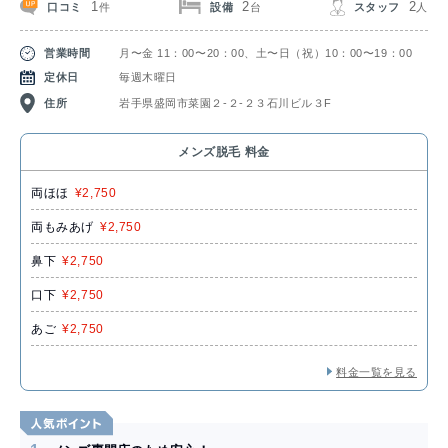
1
2
2
口コミ
設備
スタッフ
件
台
人
営業時間
月〜金 11：00〜20：00、土〜日（祝）10：00〜19：00
定休日
毎週木曜日
住所
岩手県盛岡市菜園２-２-２３石川ビル３F
メンズ脱毛 料金
両ほほ
¥2,750
両もみあげ
¥2,750
鼻下
¥2,750
口下
¥2,750
あご
¥2,750
料金一覧を見る