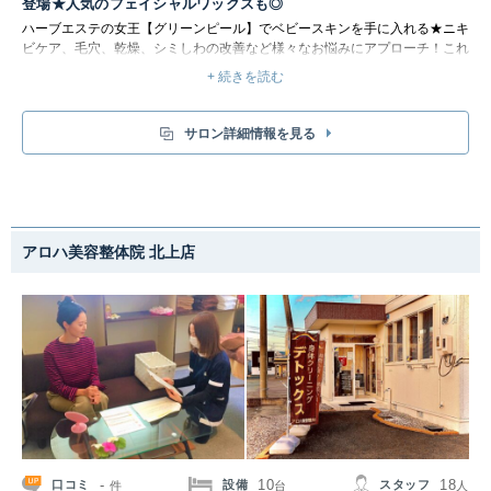
登場★人気のフェイシャルワックスも◎
ハーブエステの女王【グリーンピール】でベビースキンを手に入れる★ニキ
ビケア、毛穴、乾燥、シミしわの改善など様々なお悩みにアプローチ！これ
まで何を試してもダメだった方、是非ご相談下さい◎ハイパーナイフは温め
+ 続きを読む
てお肉を撃退＆お肌もつるんっと理想のボディに近づける！コリや浮腫みに
も効果◎メンズメニューも有♪
サロン詳細情報を見る
アロハ美容整体院 北上店
-
10
18
口コミ
設備
スタッフ
件
台
人