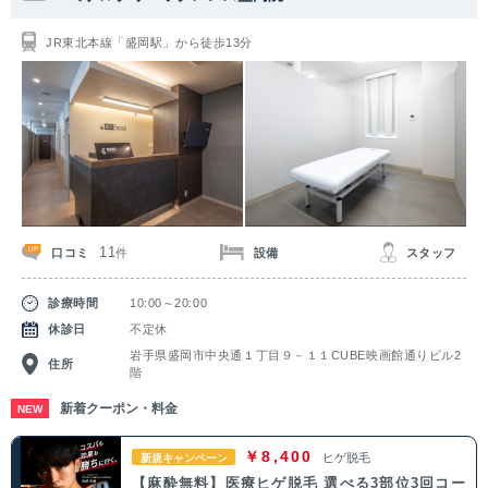
関東
JR東北本線「盛岡駅」から徒歩13分
茨城県
栃木県
群馬県
埼玉県
千葉県
東京都
神奈川県
中部
新潟県
富山県
石川県
福井県
11
口コミ
設備
スタッフ
件
山梨県
長野県
岐阜県
静岡県
診療時間
10:00～20:00
愛知県
休診日
不定休
岩手県盛岡市中央通１丁目９－１１CUBE映画館通りビル2
住所
階
関西
新着クーポン・料金
NEW
滋賀県
京都府
大阪府
兵庫県
￥8,400
ヒゲ脱毛
新規キャンペーン
奈良県
三重県
和歌山県
【麻酔無料】医療ヒゲ脱毛 選べる3部位3回コー