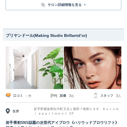
サロン詳細情報を見る
ブリヤンドール(Making Studio Brillantd’or)
-
3
3
口コミ
設備
スタッフ
件
台
人
岩手県紫波郡矢巾町又兵ェ新田７地割１９９ Ｋｕｒｕｍ
住所
ｉ ａｐａｒｔｍｅｎｔ ２F
岩手県初SNS話題の次世代アイブロウ《ハリウッドブロウリフト》