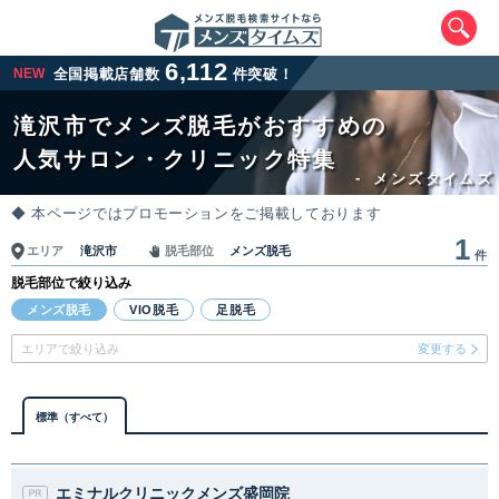
6,112
NEW
全国掲載店舗数
件突破！
滝沢市でメンズ脱毛がおすすめの
人気サロン・クリニック特集
-
メンズタイムズ
◆ 本ページではプロモーションをご掲載しております
1
滝沢市
メンズ脱毛
エリア
脱毛部位
件
脱毛部位で絞り込み
エリアから最寄りサロンを探す
メンズ脱毛
VIO脱毛
足脱毛
エリアで絞り込み
変更する
北海道・東北
北海道
青森県
岩手県
宮城県
標準（すべて）
秋田県
山形県
福島県
エミナルクリニックメンズ盛岡院