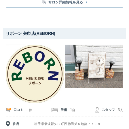
い！痛みもほぼ感じないので、脱毛が初めての方もおすすめです。顔脱
サロン詳細情報を見る
毛/VIO脱毛/キッズ脱毛クーポンもアリ！
リボーン 矢巾店(REBORN)
-
1
3
口コミ
設備
スタッフ
件
台
人
住所
岩手県紫波郡矢巾町西徳田第５地割７７－８