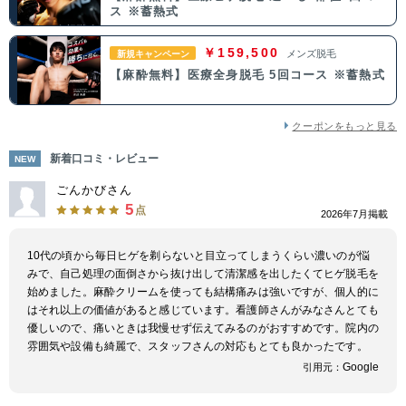
ス ※蓄熱式
中国・四国
￥159,500
メンズ脱毛
新規キャンペーン
【麻酔無料】医療全身脱毛 5回コース ※蓄熱式
鳥取県
島根県
岡山県
広島県
山口県
徳島県
香川県
愛媛県
クーポンをもっと見る
新着口コミ・レビュー
NEW
高知県
ごんかびさん
5
点
2026年7月掲載
九州・沖縄
10代の頃から毎日ヒゲを剃らないと目立ってしまうくらい濃いのが悩
福岡県
佐賀県
長崎県
熊本県
みで、自己処理の面倒さから抜け出して清潔感を出したくてヒゲ脱毛を
始めました。麻酔クリームを使っても結構痛みは強いですが、個人的に
大分県
宮崎県
鹿児島県
沖縄県
はそれ以上の価値があると感じています。看護師さんがみなさんとても
優しいので、痛いときは我慢せず伝えてみるのがおすすめです。院内の
雰囲気や設備も綺麗で、スタッフさんの対応もとても良かったです。
Google
引用元：