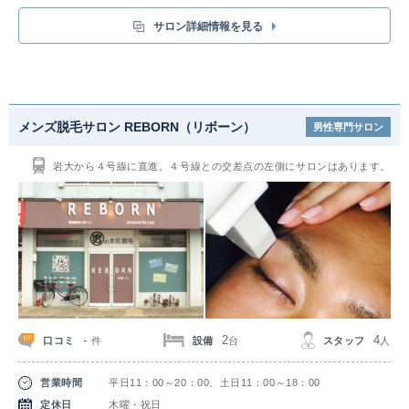
丁寧なカウンセリングでお客様のご希望を叶える手軽で低価格なトータルサ
ロンとなっています。都度払いOK！当日予約もOKです。メンズブラジリア
サロン詳細情報を見る
ンワックスでつるすべの仕上がりに。
メンズ脱毛サロン REBORN（リボーン）
男性専門サロン
岩大から４号線に直進。４号線との交差点の左側にサロンはあります。
-
2
4
口コミ
設備
スタッフ
件
台
人
営業時間
平日11：00～20：00、土日11：00～18：00
定休日
木曜・祝日