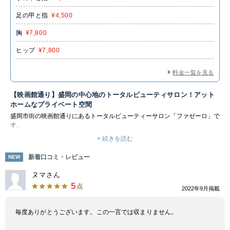
足の甲と指
¥4,500
胸
¥7,800
ヒップ
¥7,800
料金一覧を見る
【映画館通り】盛岡の中心地のトータルビューティサロン！アット
ホームなプライベート空間
盛岡市街の映画館通りにあるトータルビューティーサロン「ファゼーロ」で
す。
メンズ脱毛メニューも充実しており、VIOを除く身体全体の脱毛を受けるこ
+ 続きを読む
とが出来ます。最新式脱毛機で肌を徹底サポートしてくれるので、結果重視
の方はもちろん、痛みが少なく脱毛の効果を実感できます。
新着口コミ・レビュー
NEW
業界歴の長い施術師がお悩みに寄り添ったカウンセリングからスピーディー
×丁寧な施術で信頼度抜群！初めてのサロン通いでも不安なく施術を受けら
ヌマさん
れるので、メンズ脱毛初心者の方にもおすすめです。
5
点
2022年9月掲載
毎度ありがとうございます。この一言では収まりません。