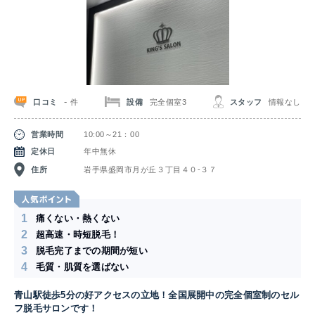
-
口コミ
設備
完全個室3
スタッフ
情報なし
件
営業時間
10:00～21：00
定休日
年中無休
住所
岩手県盛岡市月が丘３丁目４０-３７
1
痛くない・熱くない
2
超高速・時短脱毛！
3
脱毛完了までの期間が短い
4
毛質・肌質を選ばない
青山駅徒歩5分の好アクセスの立地！全国展開中の完全個室制のセル
フ脱毛サロンです！