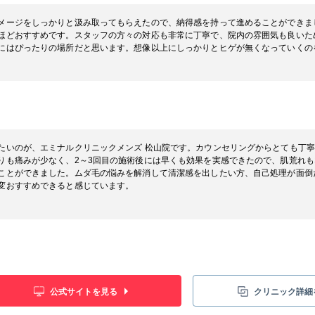
メージをしっかりと汲み取ってもらえたので、納得感を持って進めることができま
ほどおすすめです。スタッフの方々の対応も非常に丁寧で、院内の雰囲気も良いた
にはぴったりの場所だと思います。想像以上にしっかりとヒゲが無くなっていくの
たいのが、エミナルクリニックメンズ 松山院です。カウンセリングからとても丁
りも痛みが少なく、2～3回目の施術後には早くも効果を実感できたので、肌荒れ
ことができました。ムダ毛の悩みを解消して清潔感を出したい方、自己処理が面倒
変おすすめできると感じています。
公式サイトを見る
クリニック詳細