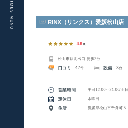
RINX（リンクス）愛媛松山店
4.9
点
松山市駅北出口 徒歩2分
47
3
口コミ
設備
件
台
営業時間
平日12:00～21:00/土
定休日
水曜日
住所
愛媛県松山市千舟町５-