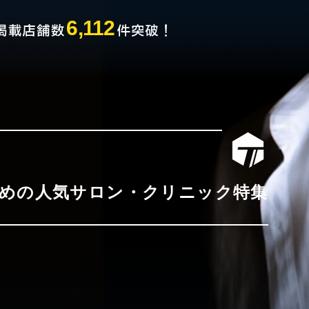
6,112
めの人気サロン・クリニック特集
15
イトPV数
万件
を突破！