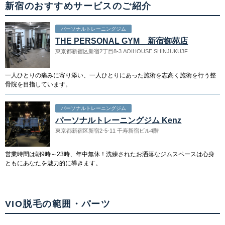
新宿のおすすめサービスのご紹介
関東
茨城県
栃木県
群馬県
埼玉県
パーソナルトレーニングジム
THE PERSONAL GYM 新宿御苑店
千葉県
東京都
神奈川県
東京都新宿区新宿2丁目8-3 AOIHOUSE SHINJUKU3F
一人ひとりの痛みに寄り添い、一人ひとりにあった施術を志高く施術を行う整
中部
骨院を目指しています。
新潟県
富山県
石川県
福井県
パーソナルトレーニングジム
パーソナルトレーニングジム Kenz
山梨県
長野県
岐阜県
静岡県
東京都新宿区新宿2-5-11 千寿新宿ビル4階
愛知県
営業時間は朝9時～23時、年中無休！洗練されたお洒落なジムスペースは心身
ともにあなたを魅力的に導きます。
関西
滋賀県
京都府
大阪府
兵庫県
VIO脱毛の範囲・パーツ
奈良県
三重県
和歌山県