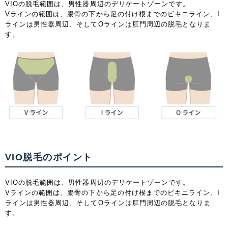
VIOの脱毛範囲は、男性器周辺のデリケートゾーンです。
Vラインの範囲は、腸骨の下から足の付け根までのビキニライン、I
ラインは男性器周辺、そしてOラインは肛門周辺の脱毛となりま
中国・四国
す。
鳥取県
島根県
岡山県
広島県
山口県
徳島県
香川県
愛媛県
高知県
九州・沖縄
福岡県
佐賀県
長崎県
熊本県
VIO脱毛のポイント
大分県
宮崎県
鹿児島県
沖縄県
VIOの脱毛範囲は、男性器周辺のデリケートゾーンです。
Vラインの範囲は、腸骨の下から足の付け根までのビキニライン、I
ラインは男性器周辺、そしてOラインは肛門周辺の脱毛となりま
す。