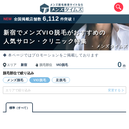
6,112
NEW
全国掲載店舗数
件突破！
新宿でメンズVIO脱毛がおすすめの
人気サロン・クリニック特集
-
メンズタイムズ
◆ 本ページではプロモーションをご掲載しております
0
新宿
VIO脱毛
エリア
脱毛部位
件
脱毛部位で絞り込み
エリアから最寄りサロンを探す
メンズ脱毛
VIO脱毛
足脱毛
エリアで絞り込み
変更する
北海道・東北
北海道
青森県
岩手県
宮城県
標準（すべて）
秋田県
山形県
福島県