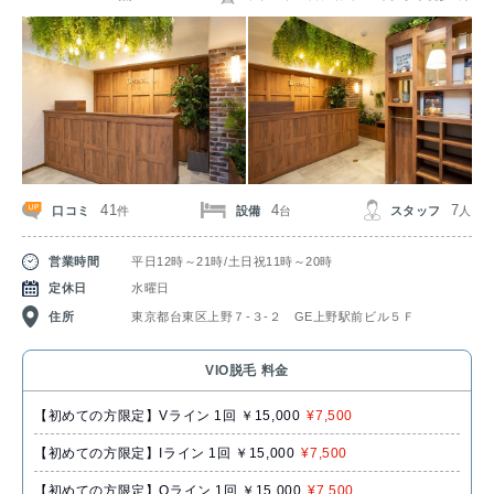
41
4
7
口コミ
設備
スタッフ
件
台
人
営業時間
平日12時～21時/土日祝11時～20時
定休日
水曜日
住所
東京都台東区上野７‐３‐２ GE上野駅前ビル５Ｆ
VIO脱毛 料金
【初めての方限定】Vライン 1回 ￥15,000
¥7,500
【初めての方限定】Iライン 1回 ￥15,000
¥7,500
【初めての方限定】Oライン 1回 ￥15,000
¥7,500