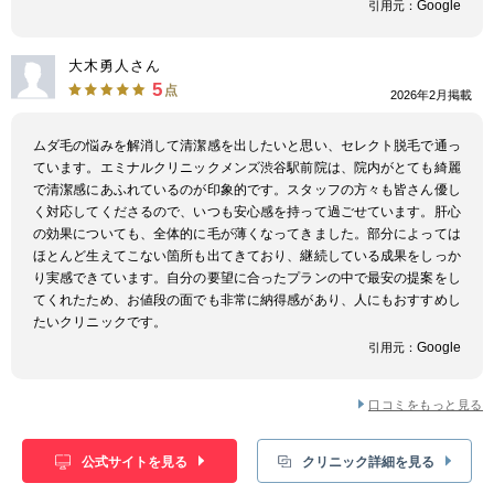
Google
引用元：
大木勇人さん
5
点
2026年2月掲載
ムダ毛の悩みを解消して清潔感を出したいと思い、セレクト脱毛で通っ
ています。エミナルクリニックメンズ渋谷駅前院は、院内がとても綺麗
で清潔感にあふれているのが印象的です。スタッフの方々も皆さん優し
く対応してくださるので、いつも安心感を持って過ごせています。肝心
の効果についても、全体的に毛が薄くなってきました。部分によっては
ほとんど生えてこない箇所も出てきており、継続している成果をしっか
り実感できています。自分の要望に合ったプランの中で最安の提案をし
てくれたため、お値段の面でも非常に納得感があり、人にもおすすめし
たいクリニックです。
Google
引用元：
口コミをもっと見る
公式サイトを見る
クリニック詳細を見る