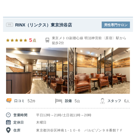
RINX（リンクス）東京渋谷店
男性専門サロン
東京メトロ副都心線 明治神宮前〈原宿〉駅から
5
点
徒歩2分
52
5
6
口コミ
設備
スタッフ
件
台
人
営業時間
平日12時～21時/土日祝11時～20時
定休日
木曜日
住所
東京都渋谷区神南１‐１０‐６ バルビゾン９８番館７Ｆ