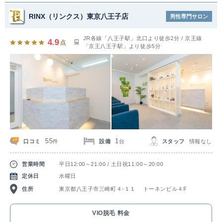
RINX（リンクス）東京八王子店
男性専門サロン
JR各線「八王子駅」北口より徒歩2分 / 京王線
4.9
点
「京王八王子駅」より徒歩5分
55
1
口コミ
設備
スタッフ
情報なし
件
台
営業時間
平日12:00～21:00 / 土日祝11:00～20:00
定休日
水曜日
住所
東京都八王子市三崎町４‐１１ トーネンビル４F
VIO脱毛 料金