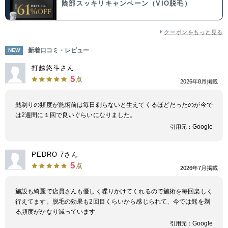
陰部スッキリキャンペーン（VIO脱毛）
クーポンをもっと見る
新着口コミ・レビュー
NEW
打越悠斗さん
5
点
2026年8月掲載
髭剃りの頻度が施術前は毎日剃らないと生えてくるほどだったのが今で
は2週間に１回で良いぐらいになりました。
Google
引用元：
PEDRO 7さん
5
点
2026年7月掲載
施設も綺麗で店員さんも優しく喋りかけてくれるので施術を毎回楽しく
行えてます。脱毛の効果も2回目くらいから感じられて、今では髭を剃
る頻度がかなり減っています
Google
引用元：