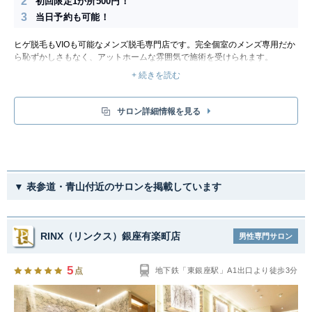
2
初回限定1か所500円！
3
当日予約も可能！
ヒゲ脱毛もVIOも可能なメンズ脱毛専門店です。完全個室のメンズ専用だか
ら恥ずかしさもなく、アットホームな雰囲気で施術を受けられます。
最新のHIPL脱毛で剛毛も問題なし！高い冷却機能で痛みもかなり少ないで
+ 続きを読む
しょう。全身45分で照射できて、2週間に1回通えます。
初回限定でお好きな1か所500円なので初めての方も安心です。お得な回数
券や髭脱毛通い放題などさまざまなコースがあり、希望する部位をオーダー
サロン詳細情報を見る
メイドで組み合わせて脱毛プランを自分で作れるのも魅力的です。
▼ 表参道・青山付近のサロンを掲載しています
RINX（リンクス）銀座有楽町店
男性専門サロン
5
点
地下鉄「東銀座駅」A1出口より徒歩3分