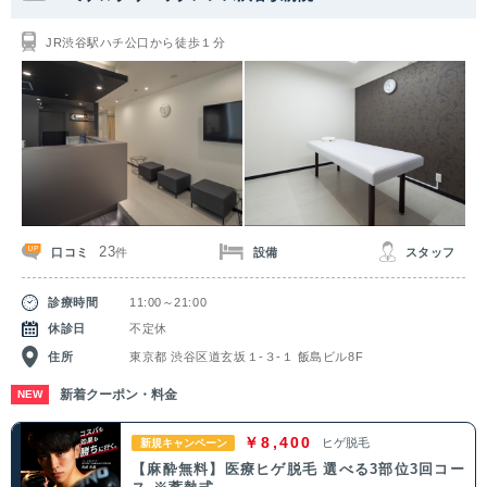
関東
JR渋谷駅ハチ公口から徒歩１分
茨城県
栃木県
群馬県
埼玉県
千葉県
東京都
神奈川県
中部
新潟県
富山県
石川県
福井県
23
口コミ
設備
スタッフ
件
山梨県
長野県
岐阜県
静岡県
診療時間
11:00～21:00
愛知県
休診日
不定休
住所
東京都 渋谷区道玄坂１-３-１ 飯島ビル8F
関西
新着クーポン・料金
NEW
滋賀県
京都府
大阪府
兵庫県
￥8,400
ヒゲ脱毛
新規キャンペーン
【麻酔無料】医療ヒゲ脱毛 選べる3部位3回コー
奈良県
三重県
和歌山県