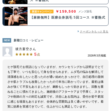
ス ※蓄熱式
￥159,500
メンズ脱毛
新規キャンペーン
中国・四国
【麻酔無料】医療全身脱毛 5回コース ※蓄熱式
鳥取県
島根県
岡山県
広島県
クーポンをもっと見る
山口県
徳島県
香川県
愛媛県
新着口コミ・レビュー
NEW
高知県
彼方蒼空さん
5
点
2026年3月掲載
九州・沖縄
ヒゲ脱毛でお世話になっていますが、カウンセリングから説明までとて
福岡県
佐賀県
長崎県
熊本県
も丁寧で、いつも安心して身を任せられます。ムダ毛の悩みを解消して
清潔感を出したいと思ったのが通い始めたきっかけで、自己処理の面倒
さや肌トラブルも改善したかったので本当に助かっています。最初は痛
大分県
宮崎県
鹿児島県
沖縄県
みが強くて不安もありましたが、麻酔もしっかり効きますし、回数を重
ねるごとに慣れてきました。施術後のアフターケアまで手厚く、スタッ
フや医師の方々の対応も誠実です。渋谷にある院内は、受付が若干窮屈
に感じる場面もありますが、全体的な雰囲気は良く通いやすいです。着
実に効果を実感できていて、仕上がりにも満足しています。