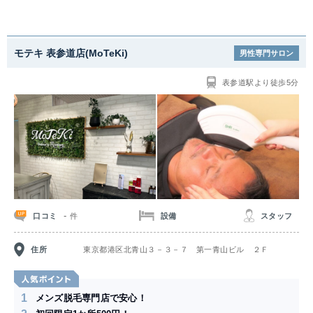
モテキ 表参道店(MoTeKi)
男性専門サロン
表参道駅より徒歩5分
-
口コミ
設備
スタッフ
件
住所
東京都港区北青山３－３－７ 第一青山ビル ２Ｆ
1
メンズ脱毛専門店で安心！