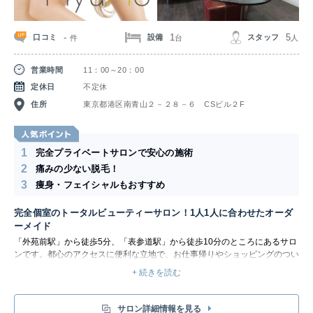
-
1
5
口コミ
設備
スタッフ
件
台
人
営業時間
11：00～20：00
定休日
不定休
住所
東京都港区南青山２－２８－６ CSビル２F
1
完全プライベートサロンで安心の施術
2
痛みの少ない脱毛！
3
痩身・フェイシャルもおすすめ
完全個室のトータルビューティーサロン！1人1人に合わせたオーダ
ーメイド
「外苑前駅」から徒歩5分、「表参道駅」から徒歩10分のところにあるサロ
ンです。都心のアクセスに便利な立地で、お仕事帰りやショッピングのつい
でにも立ち寄りやすくなっています。夜20：00までの営業なので、ちょっ
+ 続きを読む
とした空き時間にも通えて便利！お客様のご都合に合わせて営業時間外に対
応可能な場合もあるので、気軽に相談してみましょう。
最近ではメンズ脱毛も当たり前に！プライベートサロンになっているので、
サロン詳細情報を見る