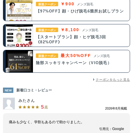
￥900
メンズ脱毛
新規クーポン
【97%OFF】顔・ひげ脱毛6箇所お試しプラン
￥8,100
メンズ脱毛
新規クーポン
【スタートプラン】顔・ヒゲ脱毛3回
《82%OFF》
最大50%OFF
メンズ脱毛
新規クーポン
陰部スッキリキャンペーン（VIO脱毛）
クーポンをもっと見る
新着口コミ・レビュー
NEW
みたさん
5
点
2026年8月掲載
痛みも少なく、学割もあるので助かりました。
Google
引用元：