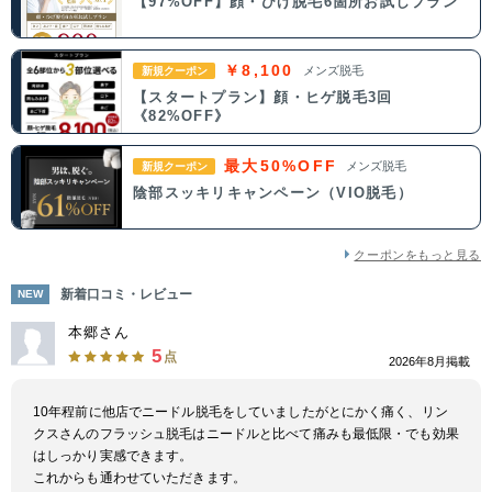
【97%OFF】顔・ひげ脱毛6箇所お試しプラン
￥8,100
メンズ脱毛
新規クーポン
【スタートプラン】顔・ヒゲ脱毛3回
《82%OFF》
最大50%OFF
メンズ脱毛
新規クーポン
陰部スッキリキャンペーン（VIO脱毛）
クーポンをもっと見る
新着口コミ・レビュー
NEW
本郷さん
5
点
2026年8月掲載
10年程前に他店でニードル脱毛をしていましたがとにかく痛く、リン
クスさんのフラッシュ脱毛はニードルと比べて痛みも最低限・でも効果
はしっかり実感できます。
これからも通わせていただきます。