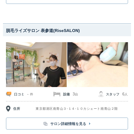
「脱毛が初めてで不安…」「サロンに通っているのを見られるのが恥ずかし
い」という方にもおすすめです。人気のヒゲ脱毛では、青ヒゲやカミソリ負
けによる肌荒れにもばっちり対応！美肌脱毛でツルツルのお肌になりましょ
う。当店オリジナルモードの脱毛機を施術しているので、痛みが少なくスピ
ーディーな脱毛が可能です。
1回ごとの都度払いにも対応しており、お財布に優しくリーズナブル！ぜひ
脱毛ライズサロン 表参道(RiseSALON)
一度体験してみましょう。
-
3
6
口コミ
設備
スタッフ
件
台
人
住所
東京都港区南青山３-１４-１０カシェート南青山２階
サロン詳細情報を見る