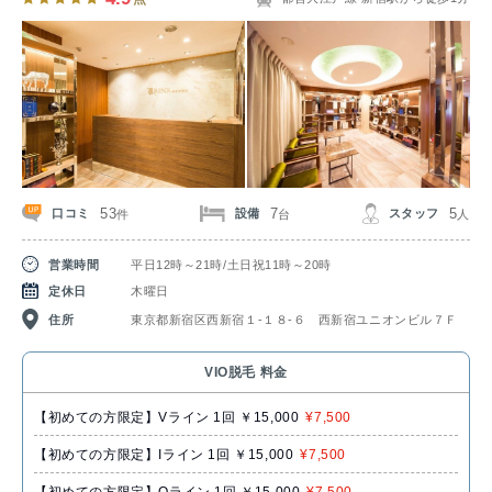
53
7
5
口コミ
設備
スタッフ
件
台
人
営業時間
平日12時～21時/土日祝11時～20時
定休日
木曜日
住所
東京都新宿区西新宿１‐１８‐６ 西新宿ユニオンビル７Ｆ
VIO脱毛 料金
【初めての方限定】Vライン 1回 ￥15,000
¥7,500
【初めての方限定】Iライン 1回 ￥15,000
¥7,500