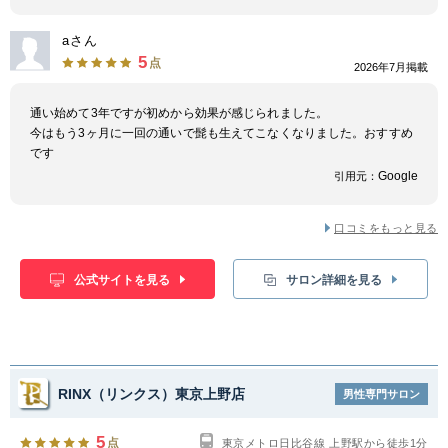
aさん
5
点
2026年7月掲載
通い始めて3年ですが初めから効果が感じられました。
今はもう3ヶ月に一回の通いで髭も生えてこなくなりました。おすすめ
です
Google
引用元：
口コミをもっと見る
公式サイトを見る
サロン詳細を見る
RINX（リンクス）東京上野店
男性専門サロン
5
点
東京メトロ日比谷線 上野駅から徒歩1分