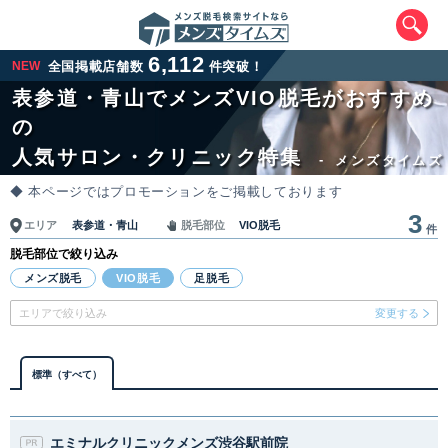
6,112
NEW
全国掲載店舗数
件突破！
表参道・青山でメンズVIO脱毛がおすすめ
の
人気サロン・クリニック特集
-
メンズタイムズ
◆ 本ページではプロモーションをご掲載しております
3
表参道・青山
VIO脱毛
エリア
脱毛部位
件
脱毛部位で絞り込み
エリアから最寄りサロンを探す
メンズ脱毛
VIO脱毛
足脱毛
エリアで絞り込み
変更する
北海道・東北
北海道
青森県
岩手県
宮城県
標準（すべて）
秋田県
山形県
福島県
エミナルクリニックメンズ渋谷駅前院