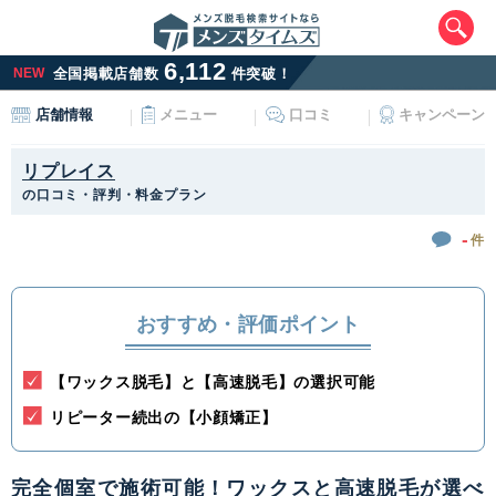
6,112
NEW
全国掲載店舗数
件突破！
メニュー
口コミ
キャンペーン
店舗情報
リプレイス
の口コミ・評判・料金プラン
-
件
エリアから最寄りサロンを探す
おすすめ・評価ポイント
北海道・東北
【ワックス脱毛】と【高速脱毛】の選択可能
北海道
青森県
岩手県
宮城県
リピーター続出の【小顔矯正】
秋田県
山形県
福島県
完全個室で施術可能！ワックスと高速脱毛が選べ