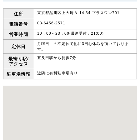
東京都品川区上大崎３-14-34 プラスワン701
住所
中国・四国
03-6456-2571
電話番号
鳥取県
島根県
岡山県
広島県
10：00～23：00(最終受付：21:00)
営業時間
山口県
徳島県
香川県
愛媛県
月曜日 ＊不定休で他に3日お休みを頂いておりま
定休日
す。
五反田駅から徒歩7分
高知県
最寄り駅/
アクセス
近隣に有料駐車場有り
駐車場情報
九州・沖縄
福岡県
佐賀県
長崎県
熊本県
大分県
宮崎県
鹿児島県
沖縄県