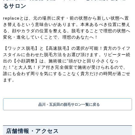
関東
るサロン
茨城県
栃木県
群馬県
埼玉県
replaceとは、元の場所に戻す・前の状態から新しい状態へ置
き替えるという意味合いがあります。本来あるべき位置に整え
る、顔やカラダの位置を整える。脱毛することで理想の状態へ
千葉県
東京都
神奈川県
変化・進化していくことで、理想のあなたへ！
中部
【ワックス脱毛】と【高速脱毛】の選択が可能！貴方のライフ
スタイルに合わせた脱毛方法をお選び頂けます。リピーター続
新潟県
富山県
石川県
福井県
出の【小顔調整】は、施術後に”頭がひと回り小さくなっ
た！”と大人気！ドア付き完全個室で施術が受けられるので、
誰にも会わず周りを気にすることなく貴方だけの時間が過ごせ
山梨県
長野県
岐阜県
静岡県
ます。
愛知県
品川・五反田の脱毛サロン一覧に戻る
関西
滋賀県
京都府
大阪府
兵庫県
店舗情報・アクセス
奈良県
三重県
和歌山県